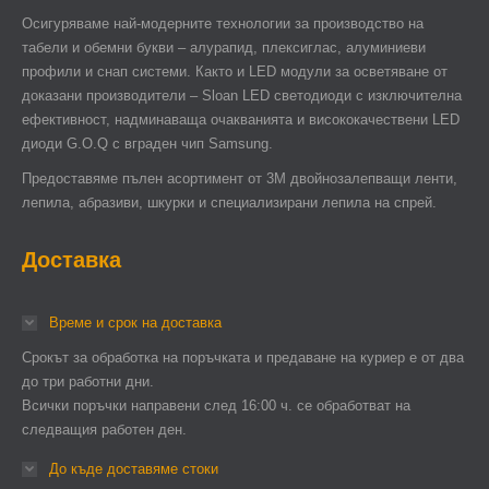
Осигуряваме най-модерните технологии за производство на
табели и обемни букви – алурапид, плексиглас, алуминиеви
профили и снап системи. Както и LED модули за осветяване от
доказани производители – Sloan LED светодиоди с изключителна
ефективност, надминаваща очакванията и висококачествени LED
диоди G.O.Q с вграден чип Samsung.
Предоставяме пълен асортимент от 3М двойнозалепващи ленти,
лепила, абразиви, шкурки и специализирани лепила на спрей.
Доставка
Време и срок на доставка
Срокът за обработка на поръчката и предаване на куриер е от два
до три работни дни.
Всички поръчки направени след 16:00 ч. се обработват на
следващия работен ден.
До къде доставяме стоки