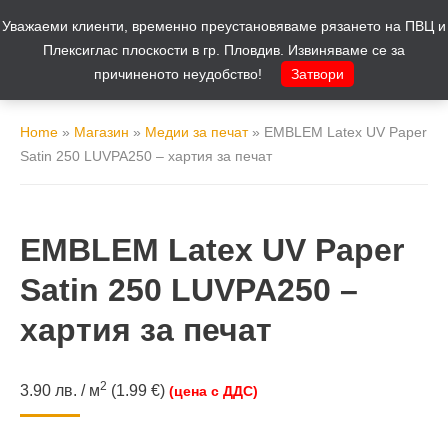
Уважаеми клиенти, временно преустановяваме рязането на ПВЦ и
Количка
0
Плексиглас плоскости в гр. Пловдив. Извиняваме се за
причиненото неудобство!
Затвори
Home
»
Магазин
»
Медии за печат
»
EMBLEM Latex UV Paper
Satin 250 LUVPA250 – хартия за печат
EMBLEM Latex UV Paper
Satin 250 LUVPA250 –
хартия за печат
2
3.90
лв.
/ м
(1.99 €)
(цена с ДДС)