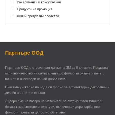
Инструменти и консумативи
Продукти на промоция
Лични предпазни средства
Партнърс ООД
Партнърс ООД e оторизиран дилър на 3М за България. Предлага
отлично качество на самозалепващо фолио за рязане и печат,
винили и аксесоари на най-добра цена.
Внасяме уникално по рода си фолио за архитектурни декорации и
дизайн на стени и стъкла.
Лидери сме на пазара на материали за автомобилен тунинг с
богата гама цветове и текстури, включващи дори карбоново
фолио и такова за цялостно облепяне.