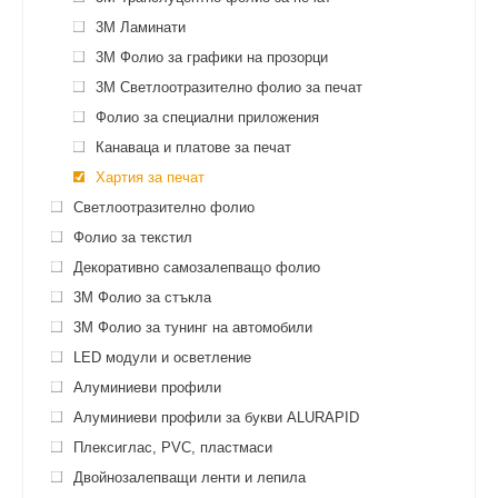
3M Ламинати
3M Фолио за графики на прозорци
3M Светлоотразително фолио за печат
Фолио за специални приложения
Канаваца и платове за печат
Хартия за печат
Светлоотразително фолио
Фолио за текстил
Декоративно самозалепващо фолио
3M Фолио за стъкла
3M Фолио за тунинг на автомобили
LED модули и осветление
Алуминиеви профили
Алуминиеви профили за букви ALURAPID
Плексиглас, PVC, пластмаси
Двойнозалепващи ленти и лепила