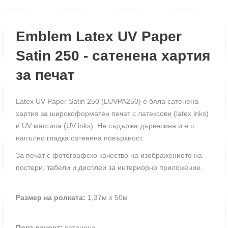
Emblem Latex UV Paper
Satin 250 - сатенена хартия
за печат
Latex UV Paper Satin 250 (LUVPA250) е бяла сатенена
хартия за широкоформатен печат с латексови (latex inks)
и UV мастила (UV inks). Не съдържа дървесина и е с
напълно гладка сатенена повърхност.
За печат с фотографско качество на изображението на
постери, табели и дисплеи за интериорно приложение.
Размер на ролката:
1,37м х 50м
Повърхност:
сатенена