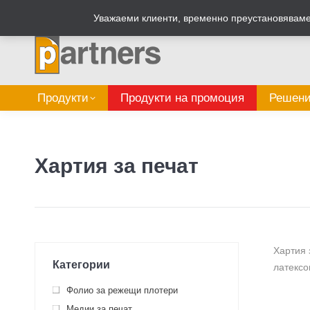
Zalepi.eu
Табелен калкулатор
Уважаеми клиенти, временно преустановяваме 
Продукти
Продукти на промоция
Решени
Хартия за печат
Хартия 
Категории
латексо
Фолио за режещи плотери
Медии за печат