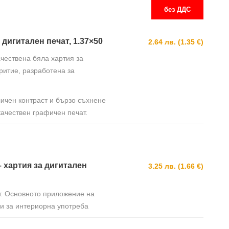
без ДДС
 дигитален печат, 1.37×50
2.64 лв. (1.35 €)
ачествена бяла хартия за
ритие, разработена за
личен контраст и бързо съхнене
качествен графичен печат.
– хартия за дигитален
3.25 лв. (1.66 €)
т. Основното приложение на
и за интериорна употреба