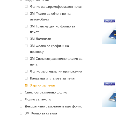
Фолио за широкоформатен печат
3M Фолио за облепяне на
автомобили
3M Транслуцентно фолио за
печат
3M Ламинати
3M Фолио за графики на
прозорци
3M Светлоотразително фолио за
печат
Фолио за специални приложения
Канаваца и платове за печат
Хартия за печат
Светлоотразително фолио
Фолио за текстил
Декоративно самозалепващо фолио
3M Фолио за стъкла