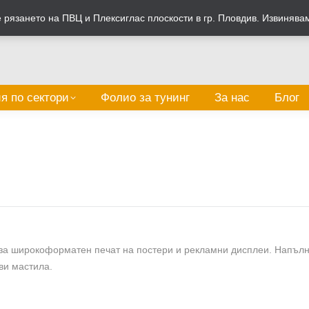
рязането на ПВЦ и Плексиглас плоскости в гр. Пловдив. Извинява
я по сектори
Фолио за тунинг
За нас
Блог
за широкоформатен печат на постери и рекламни дисплеи. Напълн
ви мастила.