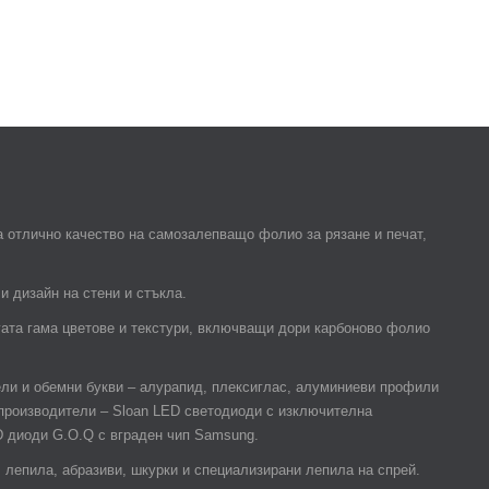
 отлично качество на самозалепващо фолио за рязане и печат,
и дизайн на стени и стъкла.
гата гама цветове и текстури, включващи дори карбоново фолио
ели и обемни букви – алурапид, плексиглас, алуминиеви профили
 производители – Sloan LED светодиоди с изключителна
D диоди G.O.Q с вграден чип Samsung.
лепила, абразиви, шкурки и специализирани лепила на спрей.