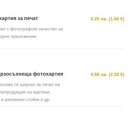
хартия за печат
3.25 лв. (1.66 €)
чат с фотографско качество на
иорно приложение.
бързосъхнеща фотохартия
4.98 лв. (2.55 €)
олзва се широко за печат на
репродукции на картини,
 и рекламни стойки и др.