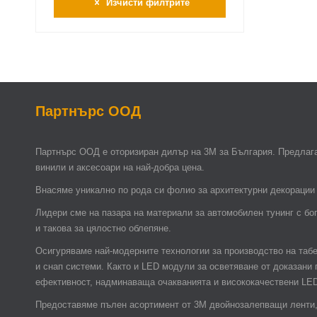
Изчисти филтрите
Партнърс ООД
Партнърс ООД e оторизиран дилър на 3М за България. Предлага
винили и аксесоари на най-добра цена.
Внасяме уникално по рода си фолио за архитектурни декорации 
Лидери сме на пазара на материали за автомобилен тунинг с бо
и такова за цялостно облепяне.
Осигуряваме най-модерните технологии за производство на таб
и снап системи. Както и LED модули за осветяване от доказани
ефективност, надминаваща очакванията и висококачествени LE
Предоставяме пълен асортимент от 3М двойнозалепващи ленти, 