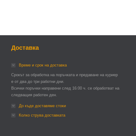
Доставка
Време и срок на доставка
Срокът за обработка на поръчката и предаване на куриер
е от два до три работни дни.
Всички поръчки направени след 16:00 ч. се обработват на
следващия работен ден.
До къде доставяме стоки
Колко струва доставката