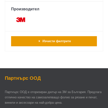
Производител
Изчисти филтрите
Партнърс ООД
Партнърс ООД e оторизиран дилър на 3М за България. Предлага
отлично качество на самозалепващо фолио за рязане и печат,
винили и аксесоари на най-добра цена.