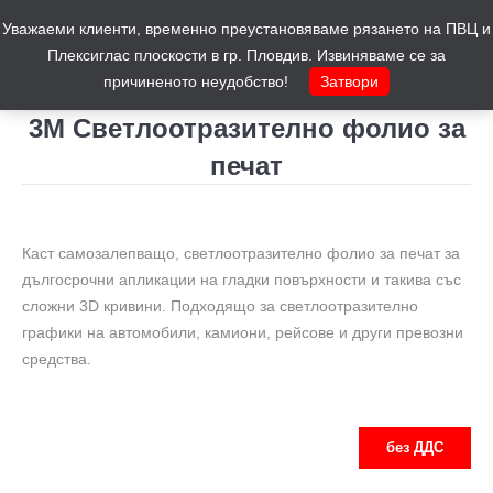
Уважаеми клиенти, временно преустановяваме рязането на ПВЦ и
Количка
0
Плексиглас плоскости в гр. Пловдив. Извиняваме се за
причиненото неудобство!
Затвори
3M Светлоотразително фолио за
печат
You are here:
Каст самозалепващо, светлоотразително фолио за печат за
дългосрочни апликации на гладки повърхности и такива със
сложни 3D кривини. Подходящо за светлоотразително
графики на автомобили, камиони, рейсове и други превозни
средства.
без ДДС