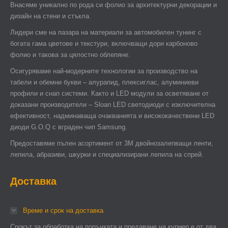
Внасяме уникално по рода си фолио за архитектурни декорации и
дизайн на стени и стъкла.
Лидери сме на пазара на материали за автомобилен тунинг с
богата гама цветове и текстури, включващи дори карбоново
фолио и такова за цялостно облепяне.
Осигуряваме най-модерните технологии за производство на
табели и обемни букви – алурапид, плексиглас, алуминиеви
профили и снап системи. Както и LED модули за осветяване от
доказани производители – Sloan LED светодиоди с изключителна
ефективност, надминаваща очакванията и висококачествени LED
диоди G.O.Q с вграден чип Samsung.
Предоставяме пълен асортимент от 3М двойнозалепващи ленти,
лепила, абразиви, шкурки и специализирани лепила на спрей.
Доставка
Време и срок на доставка
Срокът за обработка на поръчката и предаване на куриер е от два