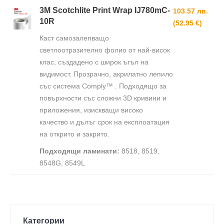
3M Scotchlite Print Wrap IJ780mC-
103.57 лв.
10R
(52.95 €)
Каст самозалепващо
светлоотразително фолио от най-висок
клас, създадено с широк ъгъл на
видимост. Прозрачно, акрилатно лепило
със система Comply™ . Подходящо за
повърхности със сложни 3D кривини и
приложения, изискващи високо
качество и дълъг срок на експлоатация
на открито и закрито.
Подходящи ламинати:
8518, 8519,
8548G, 8549L
Категории