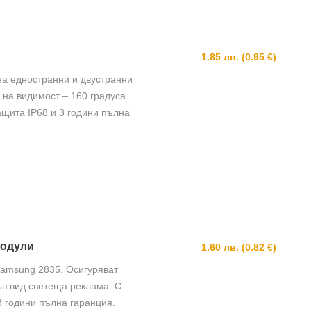
1.85 лв.
(0.95 €)
на едностранни и двустранни
 на видимост – 160 градуса.
ащита IP68 и 3 години пълна
модули
1.60 лв.
(0.82 €)
Samsung 2835. Осигуряват
ъв вид светеща реклама. С
3 години пълна гаранция.