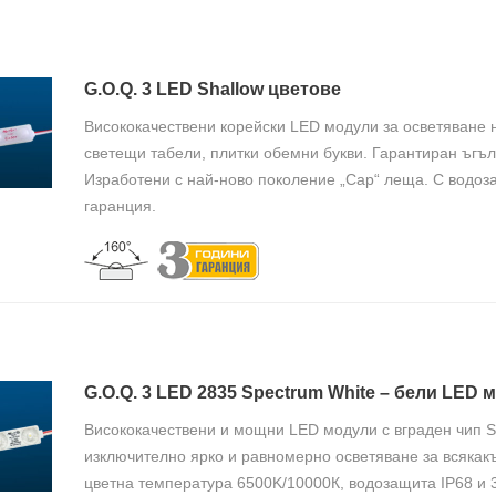
G.O.Q. 3 LED Shallow цветове
Висококачествени корейски LED модули за осветяване 
светещи табели, плитки обемни букви. Гарантиран ъгъл
Изработени с най-ново поколение „Cap“ леща. С водоз
гаранция.
G.O.Q. 3 LED 2835 Spectrum White – бели LED 
Висококачествени и мощни LED модули с вграден чип 
изключително ярко и равномерно осветяване за всякак
цветна температура 6500K/10000К, водозащита IP68 и 