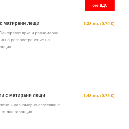
без ДДС
и с матирани лещи
1.38 лв. (0.70 €)
Осигуряват ярко и равномерно
гъл на разпространение на
ранция.
ули с матирани лещи
1.48 лв. (0.75 €)
ектно и равномерно осветяване
и пълна гаранция.