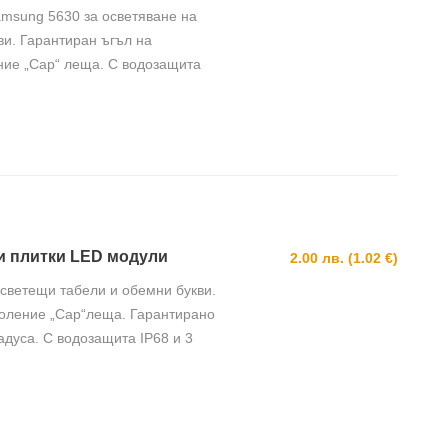
amsung 5630 за осветяване на
ви. Гарантиран ъгъл на
ение „Cap“ леща. С водозащита
ели плитки LED модули
2.00 лв. (1.02 €)
 светещи табели и обемни букви.
коление „Cap“леща. Гарантирано
адуса. С водозащита IP68 и 3