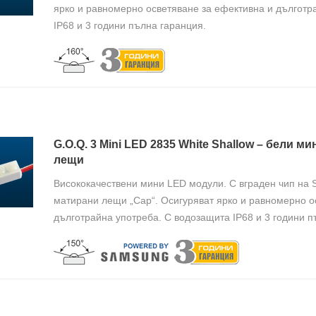
ярко и равномерно осветяване за ефективна и дълготр
IP68 и 3 години пълна гаранция.
G.O.Q. 3 Mini LED 2835 White Shallow – бели 
лещи
Висококачествени мини LED модули. С вграден чип на
матирани лещи „Cap“. Осигуряват ярко и равномерно о
дълготрайна употреба. С водозащита IP68 и 3 години п