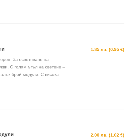
ли
1.85 лв. (0.95 €)
орея. За осветяване на
кви. С голям ъгъл на светене –
малък брой модули. С висока
модули
2.00 лв. (1.02 €)