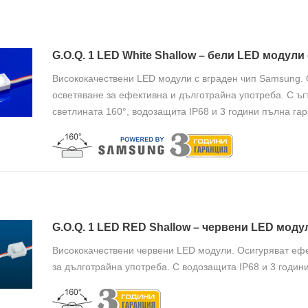
G.O.Q. 1 LED White Shallow – бeли LED модул
Висококачествени LED модули с вграден чип Samsung. 
осветяване за ефективна и дълготрайна употреба. С ъ
светлината 160°, водозащита IP68 и 3 години пълна га
G.O.Q. 1 LED RED Shallow – червени LED мод
Висококачествени червени LED модули. Осигуряват еф
за дълготрайна употреба. С водозащита IP68 и 3 годин