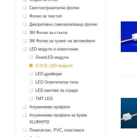
Светлоотразително фолио
Фолио за текстил
Декоративно самозалепващо фолио
3M Фолио за стъкла
3M Фолио за тунинг на автомобили
LED модули и осветление
SloanLED модули
G.O.Q. LED модули
LED драйвeри
LED Осветителни тела
LED кантове за сгради
TMT LED
Алуминиеви профили
Алуминиеви профили за букви
ALURAPID
Плексиглас, PVC, пластмаси