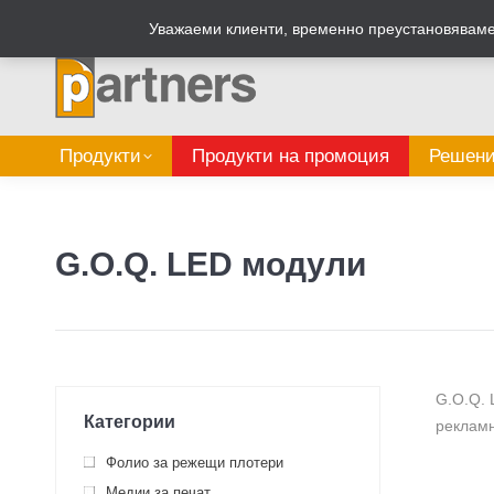
Zalepi.eu
Табелен калкулатор
Уважаеми клиенти, временно преустановяваме 
Продукти
Продукти на промоция
Решени
G.O.Q. LED модули
G.O.Q. 
Категории
рекламн
Фолио за режещи плотери
Медии за печат