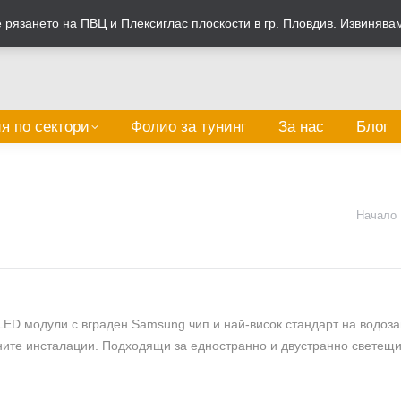
рязането на ПВЦ и Плексиглас плоскости в гр. Пловдив. Извинява
я по сектори
Фолио за тунинг
За нас
Блог
You are h
Начало
LED модули с вграден Samsung чип и най-висок стандарт на водоз
ите инсталации. Подходящи за едностранно и двустранно светещи т