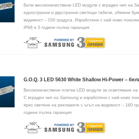
Бели висококачествени LED модули с вграден чип на S
едностранни и двустранни светещи табели, обемни бук
видимост – 150 градуса. Изработени с най-ново покол
IP68 и 3 години пълна гаранция.
G.O.Q. 3 LED 5630 White Shallow Hi-Power – б
Висококачествени плитки LED модули за осветяване на
С вграден чип на Samsung и изработени с най-ново по
ярко светене на рекламите с ъгъл на видимост – 160 гр
години пълна гаранция.