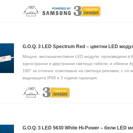
G.O.Q. 3 LED Spectrum Red – цветни LED моду
Мощни, висококачествени LED модули, произведени в К
едностранни и двустранни светещи табели, и обемни бу
180° за отлично осветяване на светещи реклами, с по-
водозащита IP68 и 3 години гаранция.
G.O.Q. 3 LED 5630 White Hi-Power – бели LED 