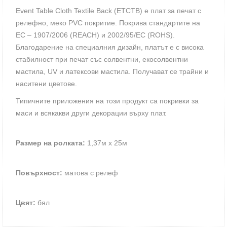
Event Table Cloth Textile Back (ETCTB) e плат за печат с
релефно, меко PVC покритие. Покрива стандартите на
ЕС – 1907/2006 (REACH) и 2002/95/EC (ROHS).
Благодарение на специалния дизайн, платът е с висока
стабилност при печат със солвентни, екосолвентни
мастила, UV и латексови мастила. Получават се трайни и
наситени цветове.
Типичните приложения на този продукт са покривки за
маси и всякакви други декорации върху плат.
Размер на ролката:
1,37м х 25м
Повърхност:
матова с релеф
Цвят:
бял