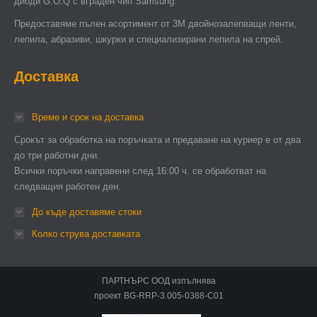
диоди G.O.Q с вграден чип Samsung.
Предоставяме пълен асортимент от 3М двойнозалепващи ленти,
лепила, абразиви, шкурки и специализирани лепила на спрей.
Доставка
Време и срок на доставка
Срокът за обработка на поръчката и предаване на куриер е от два
до три работни дни.
Всички поръчки направени след 16:00 ч. се обработват на
следващия работен ден.
До къде доставяме стоки
Колко струва доставката
ПАРТНЪРС ООД изпълнява
проект BG-RRP-3.005-0388-C01