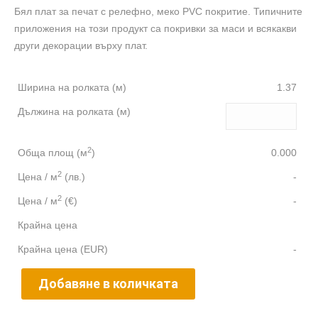
Бял плат за печат с релефно, меко PVC покритие. Типичните
приложения на този продукт са покривки за маси и всякакви
други декорации върху плат.
Ширина на ролката (м)
1.37
Дължина на ролката (м)
2
Обща площ (м
)
0.000
2
Цена / м
(лв.)
-
2
Цена / м
(€)
-
Крайна цена
Крайна цена (EUR)
-
Добавяне в количката