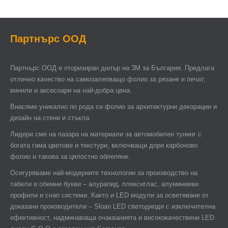
Партнърс ООД
Партнърс ООД e оторизиран дилър на 3М за България. Предлага
отлично качество на самозалепващо фолио за рязане и печат,
винили и аксесоари на най-добра цена.
Внасяме уникално по рода си фолио за архитектурни декорации и
дизайн на стени и стъкла.
Лидери сме на пазара на материали за автомобилен тунинг с
богата гама цветове и текстури, включващи дори карбоново
фолио и такова за цялостно облепяне.
Осигуряваме най-модерните технологии за производство на
табели и обемни букви – алурапид, плексиглас, алуминиеви
профили и снап системи. Както и LED модули за осветяване от
доказани производители – Sloan LED светодиоди с изключителна
ефективност, надминаваща очакванията и висококачествени LED