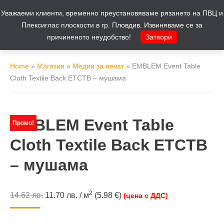
Уважаеми клиенти, временно преустановяваме рязането на ПВЦ и
Количка
0
Плексиглас плоскости в гр. Пловдив. Извиняваме се за
причиненото неудобство!
Затвори
Home
»
Магазин
»
Медии за печат
»
EMBLEM Event Table
Cloth Textile Back ETCTB – мушама
EMBLEM Event Table
Промо!
Cloth Textile Back ETCTB
– мушама
2
14.62
лв.
11.70
лв.
/ м
(5.98 €)
(цена с ДДС)