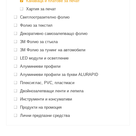
Канаваца и платове за печат
Хартия за печат
Светлоотразително фолио
Фолио за текстил
Декоративно самозалепващо фолио
3M Фолио за стъкла
3M Фолио за тунинг на автомобили
LED модули и осветление
Алуминиеви профили
Алуминиеви профили за букви ALURAPID
Плексиглас, PVC, пластмаси
Двойнозалепващи ленти и лепила
Инструменти и консумативи
Продукти на промоция
Лични предпазни средства