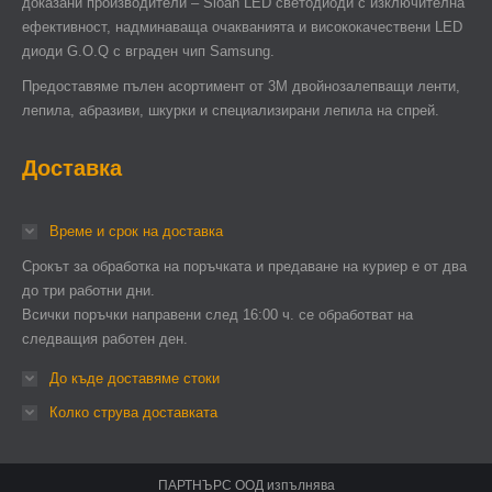
доказани производители – Sloan LED светодиоди с изключителна
ефективност, надминаваща очакванията и висококачествени LED
диоди G.O.Q с вграден чип Samsung.
Предоставяме пълен асортимент от 3М двойнозалепващи ленти,
лепила, абразиви, шкурки и специализирани лепила на спрей.
Доставка
Време и срок на доставка
Срокът за обработка на поръчката и предаване на куриер е от два
до три работни дни.
Всички поръчки направени след 16:00 ч. се обработват на
следващия работен ден.
До къде доставяме стоки
Колко струва доставката
ПАРТНЪРС ООД изпълнява