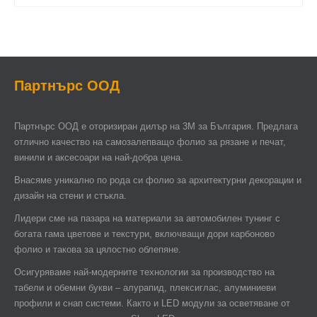
Партнърс ООД
Партнърс ООД e оторизиран дилър на 3М за България. Предлага
отлично качество на самозалепващо фолио за рязане и печат,
винили и аксесоари на най-добра цена.
Внасяме уникално по рода си фолио за архитектурни декорации и
дизайн на стени и стъкла.
Лидери сме на пазара на материали за автомобилен тунинг с
богата гама цветове и текстури, включващи дори карбоново
фолио и такова за цялостно облепяне.
Осигуряваме най-модерните технологии за производство на
табели и обемни букви – алурапид, плексиглас, алуминиеви
профили и снап системи. Както и LED модули за осветяване от