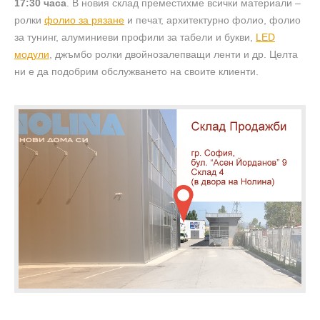
17:30 часа
. В новия склад преместихме всички материали –
ролки
фолио за рязане
и печат, архитектурно фолио, фолио
за тунинг, алуминиеви профили за табели и букви,
LED
модули
, джъмбо ролки двойнозалепващи ленти и др. Целта
ни е да подобрим обслужването на своите клиенти.