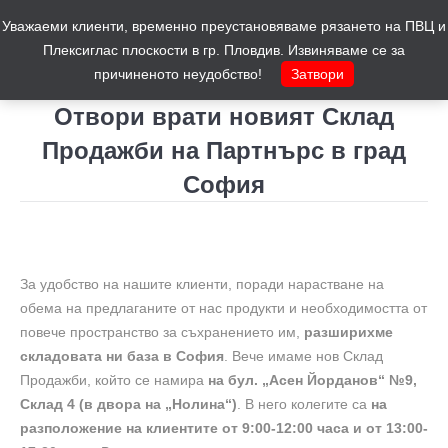
Уважаеми клиенти, временно преустановяваме рязането на ПВЦ и
Количка
0
Плексиглас плоскости в гр. Пловдив. Извиняваме се за
причиненото неудобство!
Затвори
Отвори врати новият Склад
Продажби на Партнърс в град
София
You are here:
За удобство на нашите клиенти, поради нарастване на
обема на предлаганите от нас продукти и необходимостта от
повече пространство за съхранението им,
разширихме
складовата ни база в София
. Вече имаме нов Склад
Продажби, който се намира
на бул. „Асен Йорданов“ №9,
Склад 4 (в двора на „Нолина“)
. В него колегите са
на
разположение на клиентите от 9:00-12:00 часа и от 13:00-