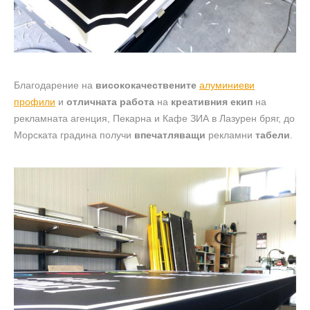
Благодарение на
висококачествените
алуминиеви
профили
и
отличната работа
на
креативния екип
на
рекламната агенция, Пекарна и Кафе ЗИА в Лазурен бряг, до
Морската градина получи
впечатляващи
рекламни
табели
.