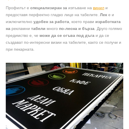
Профилът е
специализиран
за
изпъване на
винил
и
предоставя перфектно гладко лице на табелите.
Лек
е и
изключително
удобен за работа
, което прави
изработката
на
рекламни
табели
много
по-лесна и бърза
. Друго голямо
предимство е, че
може да се огъва под дъга
и да се
създават по-интересни визии на табелите, както се получи и
при пекарната.