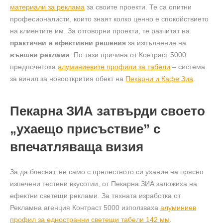
материали за реклама
за своите проекти. Те са опитни
професионалисти, които знаят колко ценно е спокойствието
на клиентите им. За отговорни проекти, те разчитат на
практични и ефективни решения
за изпълнение на
външни реклами
. По тази причина от Контраст 5000
предпочетоха
алуминиевите профили за табели
– система
за винил за новооткрития обект на
Пекарни и Кафе Зиа
.
Пекарна ЗИА затвърди своето
„ухаещо присъствие” с
впечатляваща визия
За да блеснат, не само с прелестното си ухание на прясно
изпечени тестени вкусотии, от Пекарна ЗИА заложиха на
ефектни светещи реклами. За тяхната изработка от
Рекламна агенция Контраст 5000 използваха
алуминиев
профил за едностранни светещи табели 142 мм
.