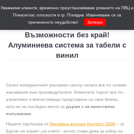
Уважаеми клиенти, временно преустановяваме рязането на ПВЦ и
Количка
0
Плексиглас плоскости в гр. Пловдив. Извиняваме се за
причиненото неудобство!
Затвори
Възможности без край!
Алуминиева система за табели с
винил
You are here:
Силно конкурентният рекламен сектор налага все по-големи
изисквания към производителите. Клиентите търсят все по-
атрактивно и впечатляващо представяне на своя бизнес,
като не на последно място се
държи
и
на качествено
изпълнение
.
Нашите партньори от
Рекламна агенция Контраст 5000
– гр.
Бургас не играят „на сляпо”, когато става дума за избор на