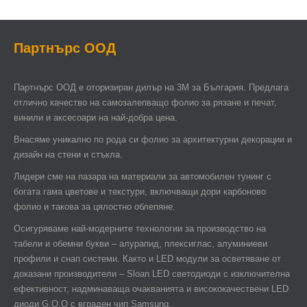
Партнърс ООД
Партнърс ООД e оторизиран дилър на 3М за България. Предлага
отлично качество на самозалепващо фолио за рязане и печат,
винили и аксесоари на най-добра цена.
Внасяме уникално по рода си фолио за архитектурни декорации и
дизайн на стени и стъкла.
Лидери сме на пазара на материали за автомобилен тунинг с
богата гама цветове и текстури, включващи дори карбоново
фолио и такова за цялостно облепяне.
Осигуряваме най-модерните технологии за производство на
табели и обемни букви – алурапид, плексиглас, алуминиеви
профили и снап системи. Както и LED модули за осветяване от
доказани производители – Sloan LED светодиоди с изключителна
ефективност, надминаваща очакванията и висококачествени LED
диоди G.O.Q с вграден чип Samsung.