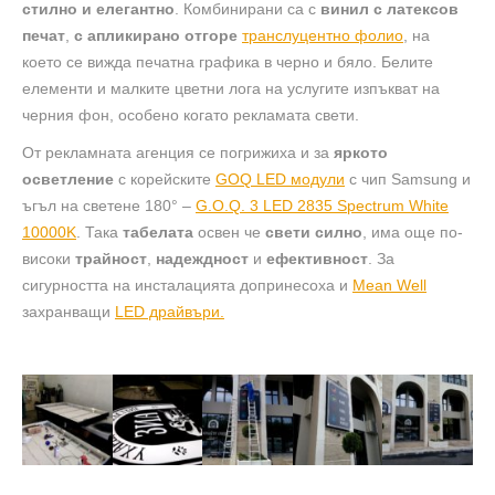
стилно и елегантно
. Комбинирани са с
винил с латексов
печат
,
с апликирано отгоре
транслуцентно фолио
, на
което се вижда печатна графика в черно и бяло. Белите
елементи и малките цветни лога на услугите изпъкват на
черния фон, особено когато рекламата свети.
От рекламната агенция се погрижиха и за
яркото
осветление
с корейските
GOQ LED модули
с чип Samsung и
ъгъл на светене 180° –
G.O.Q. 3 LED 2835 Spectrum White
10000K
. Така
табелата
освен че
свети силно
, има още по-
високи
трайност
,
надеждност
и
ефективност
. За
сигурността на инсталацията допринесоха и
Mean Well
захранващи
LED драйвъри.