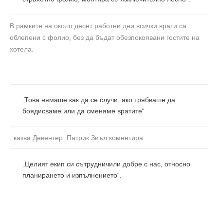
В рамките на около десет работни дни всички врати са
облепени с фолио, без да бъдат обезпокоявани гостите на
хотела.
„Това нямаше как да се случи, ако трябваше да
боядисваме или да сменяме вратите“
, казва Девентер. Патрик Зиъл коментира:
„Целият екип си сътрудничили добре с нас, относно
планирането и изпълнението“.