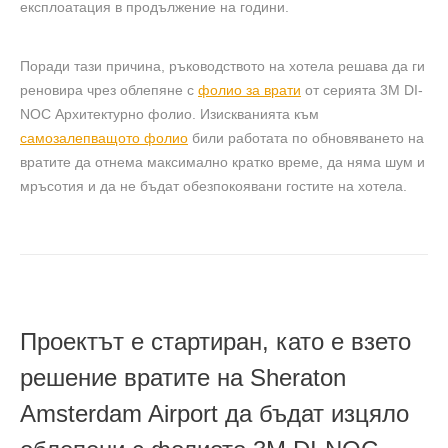
експлоатация в продължение на години.
Поради тази причина, ръководството на хотела решава да ги
реновира чрез облепяне с
фолио за врати
от серията 3M DI-
NOC Архитектурно фолио. Изискванията към
самозалепващото фолио
били работата по обновяването на
вратите да отнема максимално кратко време, да няма шум и
мръсотия и да не бъдат обезпокоявани гостите на хотела.
Проектът е стартиран, като е взето
решение вратите на Sheraton
Amsterdam Airport да бъдат изцяло