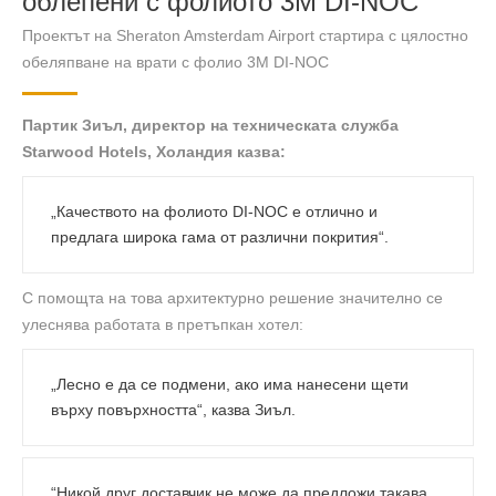
облепени с фолиото 3M DI-NOC
Проектът на Sheraton Amsterdam Airport стартира с цялостно
обеляпване на врати с фолио 3M DI-NOC
Партик Зиъл, директор на техническата служба
Starwood Hotels, Холандия казва:
„Качеството на фолиото DI-NOC е отлично и
предлага широка гама от различни покрития“.
С помощта на това архитектурно решение значително се
улеснява работата в претъпкан хотел:
„Лесно е да се подмени, ако има нанесени щети
върху повърхността“, казва Зиъл.
“Никой друг доставчик не може да предложи такава