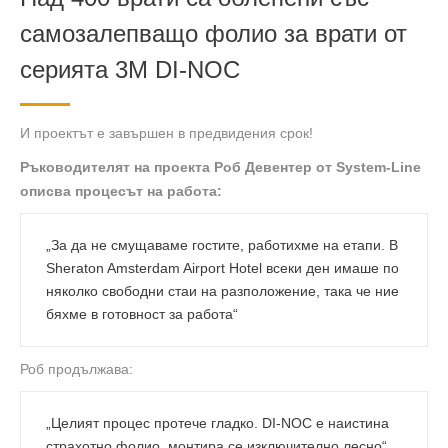
самозалепващо фолио за врати от
серията 3M DI-NOC
И проектът е завършен в предвидения срок!
Ръководителят на проекта Роб Девентер от System-Line
описва процесът на работа:
„За да не смущаваме гостите, работихме на етапи. В
Sheraton Amsterdam Airport Hotel всеки ден имаше по
няколко свободни стаи на разположение, така че ние
бяхме в готовност за работа“
Роб продължава:
„Целият процес протече гладко. DI-NOC е наистина
страхотно фолио, монтира се изключително лесно“.