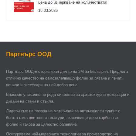
цена до изчерпване на количествата!
16.03.2026
Партнърс ООД
Партнърс ООД e оторизиран дилър на 3М за България. Предлага
отлично качество на самозалепващо фолио за рязане и печат,
винили и аксесоари на най-добра цена.
Внасяме уникално по рода си фолио за архитектурни декорации и
дизайн на стени и стъкла.
Лидери сме на пазара на материали за автомобилен тунинг с
богата гама цветове и текстури, включващи дори карбоново
фолио и такова за цялостно облепяне.
Осигуряваме най-модерните технологии за производство на