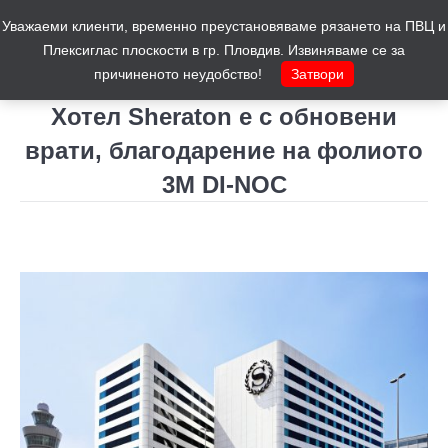
Уважаеми клиенти, временно преустановяваме рязането на ПВЦ и
Количка
0
Плексиглас плоскости в гр. Пловдив. Извиняваме се за
причиненото неудобство!
Затвори
Хотел Sheraton е с обновени
врати, благодарение на фолиото
3M DI-NOC
You are here: