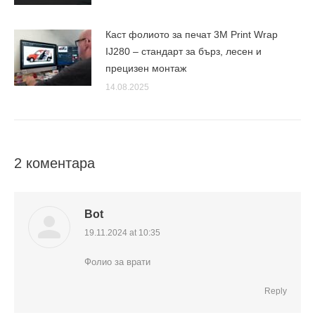
Каст фолиото за печат 3M Print Wrap
IJ280 – стандарт за бърз, лесен и
прецизен монтаж
14.08.2025
2 коментара
Bot
19.11.2024 at 10:35
says:
Фолио за врати
Reply