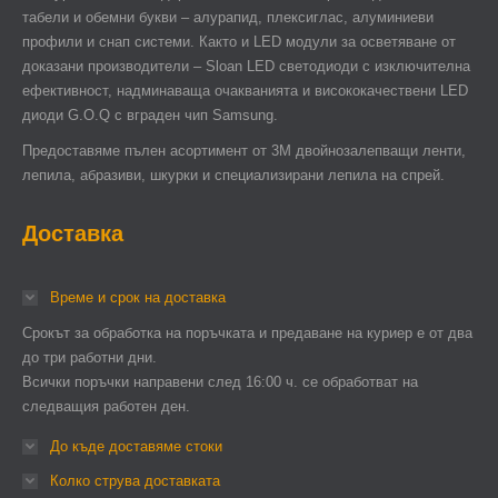
табели и обемни букви – алурапид, плексиглас, алуминиеви
профили и снап системи. Както и LED модули за осветяване от
доказани производители – Sloan LED светодиоди с изключителна
ефективност, надминаваща очакванията и висококачествени LED
диоди G.O.Q с вграден чип Samsung.
Предоставяме пълен асортимент от 3М двойнозалепващи ленти,
лепила, абразиви, шкурки и специализирани лепила на спрей.
Доставка
Време и срок на доставка
Срокът за обработка на поръчката и предаване на куриер е от два
до три работни дни.
Всички поръчки направени след 16:00 ч. се обработват на
следващия работен ден.
До къде доставяме стоки
Колко струва доставката