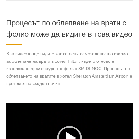
Процесът по облепване на врати с
фолио може да видите в това видео
Във видеото ще видите как се лепи самозалепващо фолио
за облепяне на врати в хотел Hilton, където отново е
използвано архитектурното фолио 3М DI-NOC. Процесът по
облепването на вратите в хотел Sheraton Amsterdam Airport е
протекъл по сходен начин.
Видео