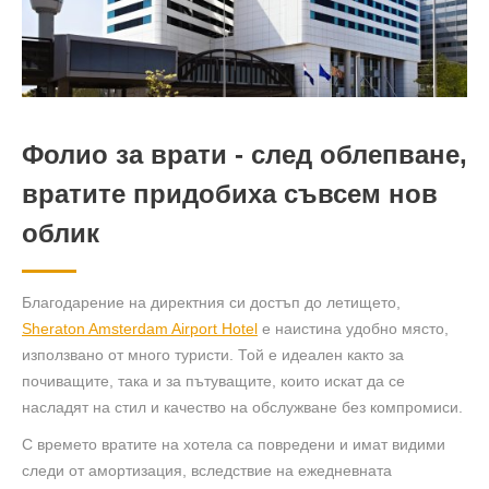
Фолио за врати - след облепване,
вратите придобиха съвсем нов
облик
Благодарение на директния си достъп до летището,
Sheraton Amsterdam Airport Hotel
е наистина удобно място,
използвано от много туристи. Той е идеален както за
почиващите, така и за пътуващите, които искат да се
насладят на стил и качество на обслужване без компромиси.
С времето вратите на хотела са повредени и имат видими
следи от амортизация, вследствие на ежедневната