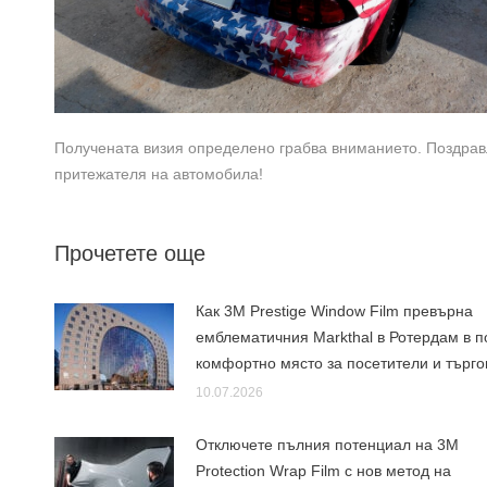
Получената визия определено грабва вниманието. Поздравл
притежателя на автомобила!
Прочетете още
Как 3M Prestige Window Film превърна
емблематичния Markthal в Ротердам в п
комфортно място за посетители и търго
10.07.2026
Отключете пълния потенциал на 3M
Protection Wrap Film с нов метод на