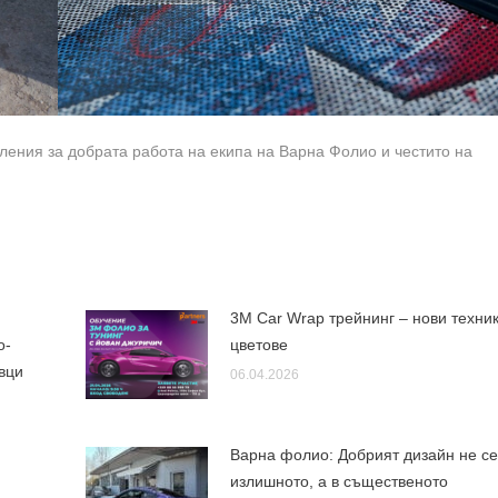
ения за добрата работа на екипа на Варна Фолио и честито на
3M Car Wrap трейнинг – нови техник
о-
цветове
вци
06.04.2026
Варна фолио: Добрият дизайн не се
излишното, а в същественото