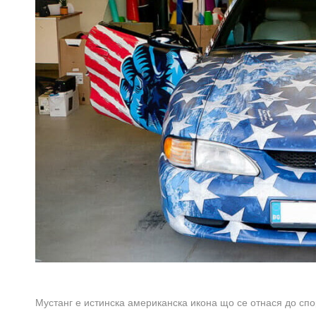
Мустанг е истинска американска икона що се отнася до сп