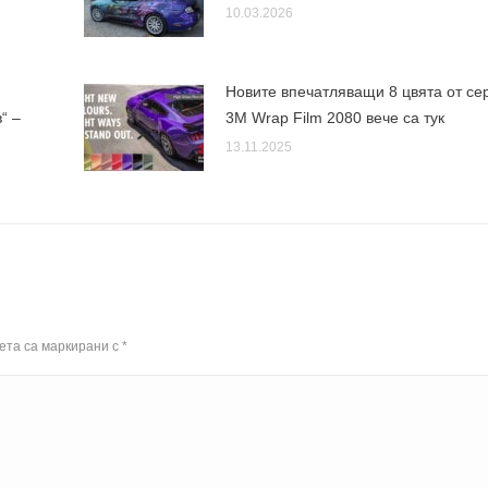
10.03.2026
Новите впечатляващи 8 цвята от се
“ –
3M Wrap Film 2080 вече са тук
13.11.2025
ета са маркирани с
*