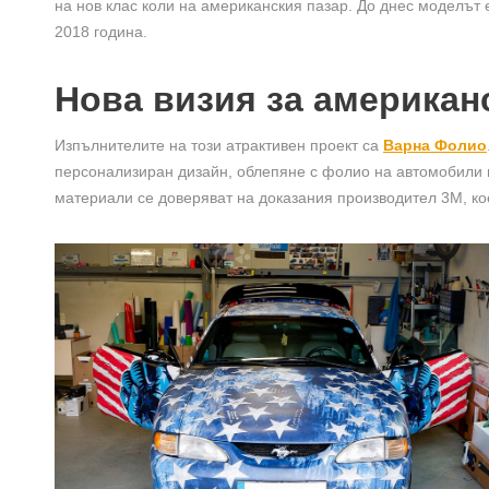
на нов клас коли на американския пазар. До днес моделът 
2018 година.
Нова визия за американ
Изпълнителите на този атрактивен проект са
Варна Фолио
персонализиран дизайн, облепяне с фолио на автомобили и 
материали се доверяват на доказания производител 3M, кое