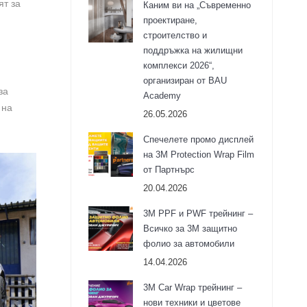
ят за
Каним ви на „Съвременно
проектиране,
строителство и
поддръжка на жилищни
комплекси 2026“,
организиран от BAU
за
Academy
 на
26.05.2026
Спечелете промо дисплей
на 3M Protection Wrap Film
от Партнърс
20.04.2026
3M PPF и PWF трейнинг –
Всичко за 3М защитно
фолио за автомобили
14.04.2026
3M Car Wrap трейнинг –
нови техники и цветове