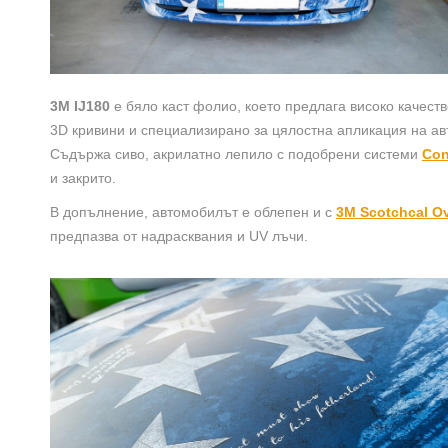
3M IJ180
e бяло каст фолио, което предлага високо качест
3D кривини и специализирано за цялостна апликация на ав
Съдържа сиво, акрилатно лепило с подобрени системи
Con
и закрито.
В допълнение, автомобилът е облепен и с
3M Scotchcal Ov
предпазва от надрасквания и UV лъчи.