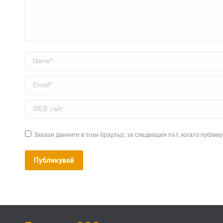
Name *
Email *
WEB сайт
Запази данните в този браузър, за следващия път, когато публик
Публикувай