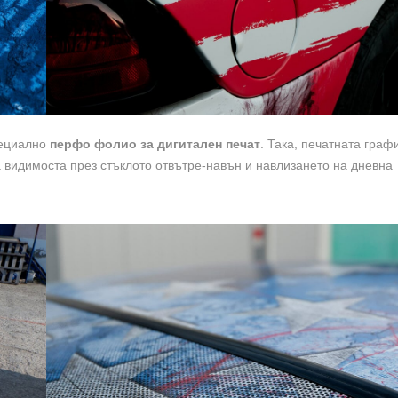
пециално
перфо фолио за дигитален печат
. Така, печатната граф
 видимоста през стъклото отвътре-навън и навлизането на дневна