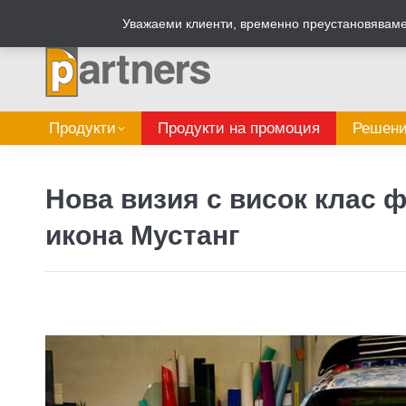
Zalepi.eu
Табелен калкулатор
Уважаеми клиенти, временно преустановяваме 
Продукти
Продукти на промоция
Решени
Нова визия с висок клас 
икона Мустанг