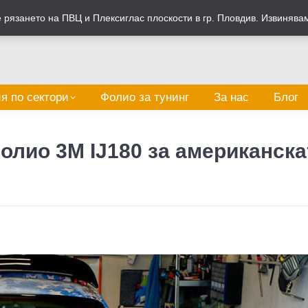
рязането на ПВЦ и Плексиглас плоскости в гр. Пловдив. Извинява
я по сектори
Фолио за тунинг
За нас
Блог
фолио 3M IJ180 за американска