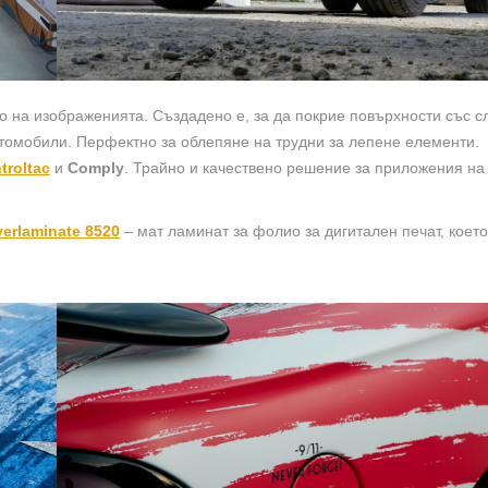
во на изображенията. Създадено е, за да покрие повърхности със 
томобили. Перфектно за облепяне на трудни за лепене елементи.
troltac
и
Comply
. Трайно и качествено решение за приложения на
erlaminate 8520
– мат ламинат за фолио за дигитален печат, което