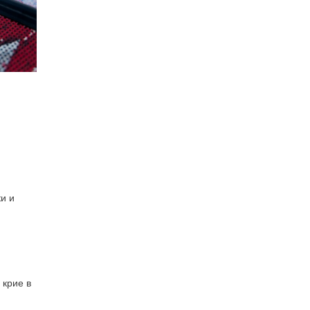
и и
 крие в