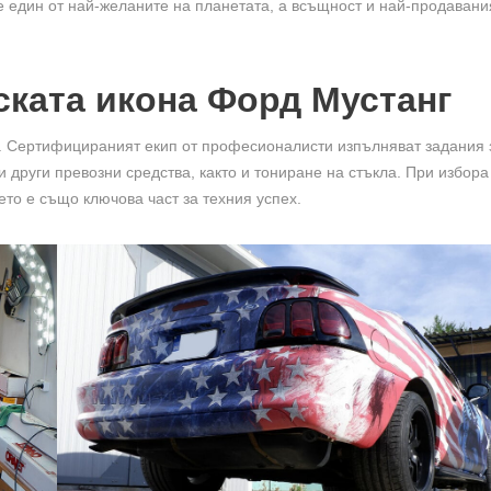
е един от най-желаните на планетата, а всъщност и най-продавани
ската икона Форд Мустанг
. Сертифицираният екип от професионалисти изпълняват задания 
други превозни средства, както и тониране на стъкла. При избора
то е също ключова част за техния успех.