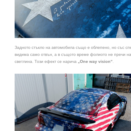
Задното стъкло на автомобила също е облепено, но със с
видима само отвън, а в същото време фолиото не пречи на
светлина. Този ефект се нарича
„One way vision“
.