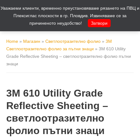
Уважаеми клиенти, временно преустановяваме рязането на ПВЦ и
Количка
0
Плексиглас плоскости в гр. Пловдив. Извиняваме се за
причиненото неудобство!
Затвори
Home
»
Магазин
»
Светлоотразително фолио
»
3M
Светлоотразително фолио за пътни знаци
»
3M 610 Utility
Grade Reflective Sheeting – светлоотразително фолио пътни
знаци
3M 610 Utility Grade
Reflective Sheeting –
светлоотразително
фолио пътни знаци