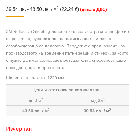
2
39.54
лв.
-
43.50
лв.
/
м
(22.24 €)
(цена с ДДС)
3M Reflective Sheeting Series 610 е светлоотразително фолио
с прозрачно, чувствително на натиск лепило и лесно
освобождаваща се подложка. Продуктът е предназначен за
производството на временни пътни знаци и стикери, за които
е нужно да имат силна светлоотразителна способност както
през деня, така и през нощта.
Ширина на ролката: 1220 мм
Цени и отстъпки за количества:
2
2
до 3 м
над 3м
2
2
43.50 лв. / м
39.54 лв. / м
Изчерпан