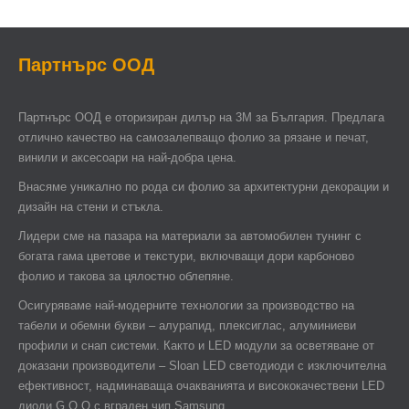
Партнърс ООД
Партнърс ООД e оторизиран дилър на 3М за България. Предлага
отлично качество на самозалепващо фолио за рязане и печат,
винили и аксесоари на най-добра цена.
Внасяме уникално по рода си фолио за архитектурни декорации и
дизайн на стени и стъкла.
Лидери сме на пазара на материали за автомобилен тунинг с
богата гама цветове и текстури, включващи дори карбоново
фолио и такова за цялостно облепяне.
Осигуряваме най-модерните технологии за производство на
табели и обемни букви – алурапид, плексиглас, алуминиеви
профили и снап системи. Както и LED модули за осветяване от
доказани производители – Sloan LED светодиоди с изключителна
ефективност, надминаваща очакванията и висококачествени LED
диоди G.O.Q с вграден чип Samsung.