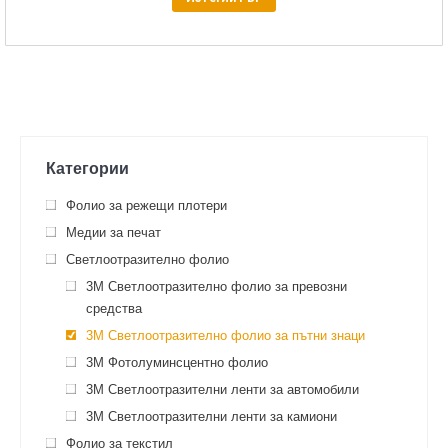
Категории
Фолио за режещи плотери
Медии за печат
Светлоотразително фолио
3M Светлоотразително фолио за превозни
средства
3M Светлоотразително фолио за пътни знаци
3M Фотолуминсцентно фолио
3М Светлоотразителни ленти за автомобили
3М Светлоотразителни ленти за камиони
Фолио за текстил