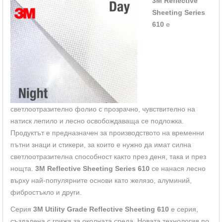
3M Reflective
Sheeting Series
610
е
светлоотразително фолио с прозрачно, чувствително на
натиск лепило и лесно освобождаваща се подложка.
Продуктът е предназначен за производството на временни
пътни знаци и стикери, за които е нужно да имат силна
светлоотразителна способност както през деня, така и през
нощта.
3M Reflective Sheeting Series 610
се нанася лесно
върху най-популярните основи като желязо, алуминий,
фибростъкло и други.
Серия
3M Utility Grade Reflective Sheeting 610
е серия,
създадена с грижа за околната среда. Новата технология по