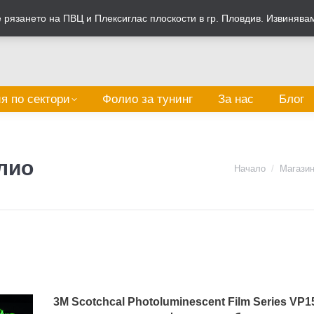
рязането на ПВЦ и Плексиглас плоскости в гр. Пловдив. Извинява
я по сектори
Фолио за тунинг
За нас
Блог
лио
You are here:
Начало
Магази
3M Scotchcal Photoluminescent Film Series VP1