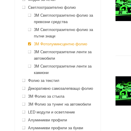
Светлоотразително фолио
3M Светлоотразително фолио за
превозни средства
3M Светлоотразително фолио за
пътни знаци
3M Фотолуминсцентно фолио
3М Светлоотразителни ленти за
автомобили
3М Светлоотразителни ленти за
камиони
Фолио за текстил
Декоративно самозалепващо фолио
3M Фолио за стъкла
3M Фолио за тунинг на автомобили
LED модули и осветление
Алуминиеви профили
Алуминиеви профили за букви