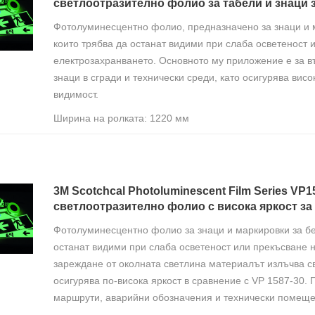
светлоотразително фолио за табели и знаци 
Фотолуминесцентно фолио, предназначено за знаци и м
които трябва да останат видими при слаба осветеност 
електрозахранването. Основното му приложение е за 
знаци в сгради и технически среди, като осигурява ви
видимост.
Ширина на ролката: 1220 мм
3M Scotchcal Photoluminescent Film Series VP1
светлоотразително фолио с висока яркост за
Фотолуминесцентно фолио за знаци и маркировки за бе
останат видими при слаба осветеност или прекъсване 
зареждане от околната светлина материалът излъчва св
осигурява по-висока яркост в сравнение с VP 1587-30.
маршрути, аварийни обозначения и технически помеще