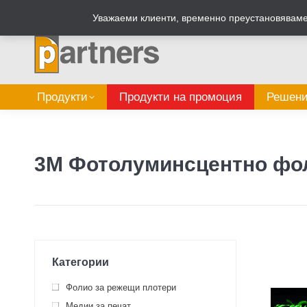
Zalepi.eu
Табелен калкулатор
Уважаеми клиенти, временно преустановяваме 
Продукти
Продукти на промоция
Решени
3M Фотолуминсцентно фо
Категории
Фолио за режещи плотери
Медии за печат