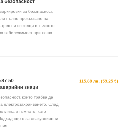
за безопасност
аркировки за безопасност,
или пълно прекъсване на
вътрешни светещи в тъмното
сока забележимост при лоша
587-50 –
115.88 лв. (59.25 €)
 аварийни знаци
зопасност, които трябва да
на електрозахранването. След
етлина в тъмното, като
 Подходящо е за евакуационни
ния.