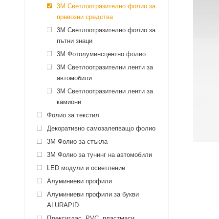
3M Светлоотразително фолио за
превозни средства
3M Светлоотразително фолио за
пътни знаци
3M Фотолуминсцентно фолио
3М Светлоотразителни ленти за
автомобили
3М Светлоотразителни ленти за
камиони
Фолио за текстил
Декоративно самозалепващо фолио
3M Фолио за стъкла
3M Фолио за тунинг на автомобили
LED модули и осветление
Алуминиеви профили
Алуминиеви профили за букви
ALURAPID
Плексиглас, PVC, пластмаси