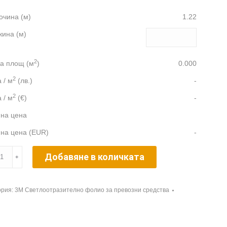
чина (м)
1.22
ина (м)
2
а площ (м
)
0.000
2
 / м
(лв.)
-
2
 / м
(€)
-
на цена
на цена (EUR)
-
ество
Добавяне в количката
﹢
ория:
3M Светлоотразително фолио за превозни средства
le
y