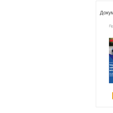
Доку
Пр