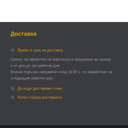
Доставка
Време и срок на доставка
Срокът за обработка на поръчката и предаване на куриер
е от два до три работни дни.
Всички поръчки направени след 16:00 ч. се обработват на
следващия работен ден.
До къде доставяме стоки
Колко струва доставката