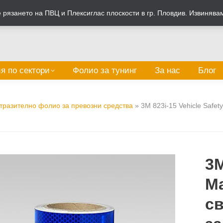
рязането на ПВЦ и Плексиглас плоскости в гр. Пловдив. Извинява
я по сектори
Фолио за тунинг
За нас
Блог
тразително фолио за превозни средства
»
3M 823i-15 Vehicle Safe
3M
Ma
с