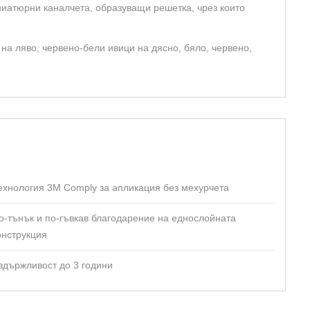
ниатюрни каналчета, образуващи решетка, чрез които
на ляво, червено-бели ивици на дясно, бяло, червено,
ехнология 3M Comply за апликация без мехурчета
о-тънък и по-гъвкав благодарение на еднослойната
онструкция
здържливост до 3 години