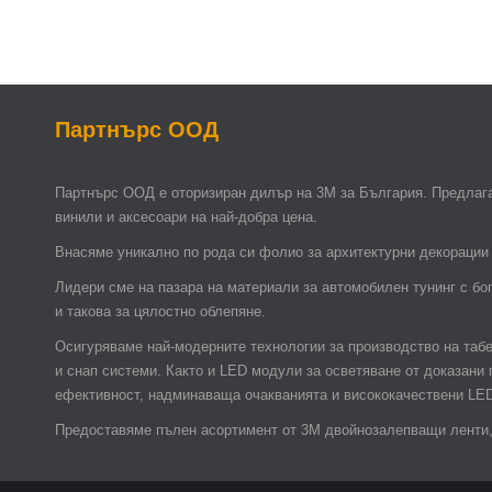
Партнърс ООД
Партнърс ООД e оторизиран дилър на 3М за България. Предлага
винили и аксесоари на най-добра цена.
Внасяме уникално по рода си фолио за архитектурни декорации 
Лидери сме на пазара на материали за автомобилен тунинг с бо
и такова за цялостно облепяне.
Осигуряваме най-модерните технологии за производство на таб
и снап системи. Както и LED модули за осветяване от доказани
ефективност, надминаваща очакванията и висококачествени LE
Предоставяме пълен асортимент от 3М двойнозалепващи ленти, 