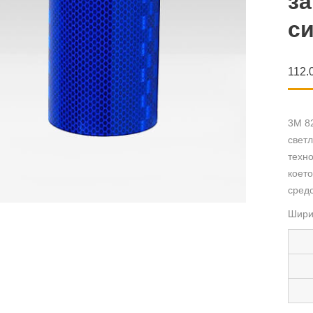
за
с
112.
3M 82
светл
техно
което
сред
Шири