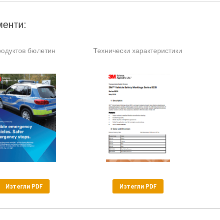
менти:
одуктов бюлетин
Технически характеристики
Изтегли PDF
Изтегли PDF