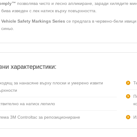
omply™
позволява чисто и лесно апликиране, заради хилядите ми
 бива изведен с лек натиск върху повърхността.
 Vehicle Safety Markings Series
се предлага в червено-бели ивици 
 синьо.
ни характеристики:
ходящ за нанасяне върху плоски и умерено извити
Т
ърхности
П
ствително на натиск лепило
к
тема 3M Controltac за репозициониране
И