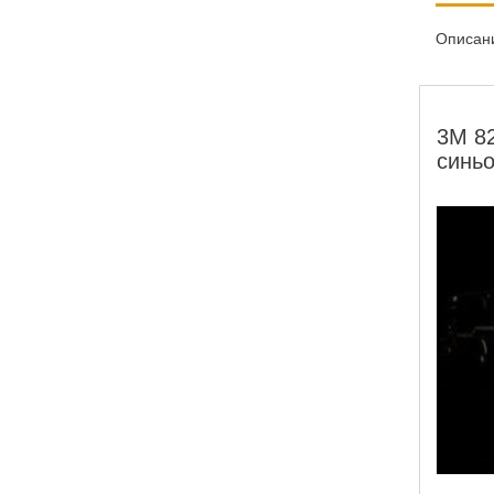
Описан
3M 82
синь