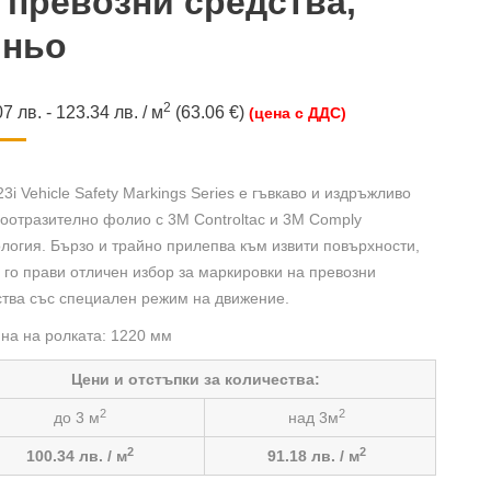
 превозни средства,
иньо
2
07
лв.
-
123.34
лв.
/
м
(63.06 €)
(цена с ДДС)
3i Vehicle Safety Markings Series е гъвкаво и издръжливо
оотразително фолио с 3M Controltac и 3M Comply
логия. Бързо и трайно прилепва към извити повърхности,
 го прави отличен избор за маркировки на превозни
ства със специален режим на движение.
на на ролката: 1220 мм
Цени и отстъпки за количества:
2
2
до 3 м
над 3м
2
2
100.34 лв. / м
91.18 лв. / м