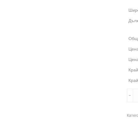
Широ
Дълж
Общ
Цена
Цена
Край
Край
колич
﹣
за
3M
823i-
Катег
15
Vehic
Safet