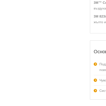
3M™ C
въздуха
3M 823i
жълто и
Основ
Под
пов
Чув
Сис