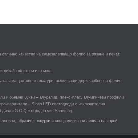
 отлично качество на самозалепващо фолио за рязане и печат,
и дизайн на стени и стъкла.
гата гама цветове и текстури, включващи дори карбоново фолио
ели и обемни букви – алурапид, плексиглас, алуминиеви профили
 производители – Sloan LED светодиоди с изключителна
D диоди G.O.Q с вграден чип Samsung.
лепила, абразиви, шкурки и специализирани лепила на спрей.