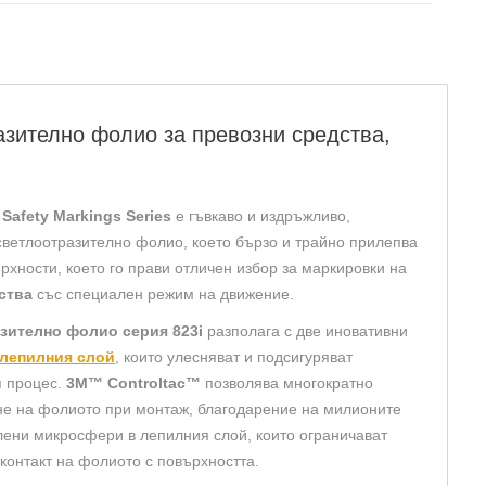
ngs
s
оотразително
о
тразително фолио за превозни средства,
озни
тва,
 Safety Markings Series
е гъвкаво и издръжливо,
о
светлоотразително фолио, което бързо и трайно прилепва
рхности, което го прави отличен избор за маркировки на
ства
със специален режим на движение.
зително фолио серия 823i
разполага с две иновативни
 лепилния слой
, които улесняват и подсигуряват
 процес.
3M™ Controltac™
позволява многократно
е на фолиото при монтаж, благодарение на милионите
лени микросфери в лепилния слой, които ограничават
контакт на фолиото с повърхността.