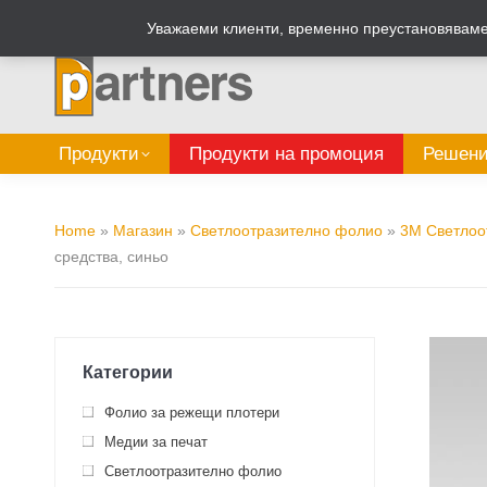
Zalepi.eu
Табелен калкулатор
Уважаеми клиенти, временно преустановяваме 
Продукти
Продукти на промоция
Решени
Home
»
Магазин
»
Светлоотразително фолио
»
3M Светлоо
средства, синьо
Категории
Фолио за режещи плотери
Медии за печат
Светлоотразително фолио