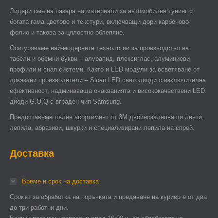
Лидери сме на пазара на материали за автомобилен тунинг с
богата гама цветове и текстури, включващи дори карбоново
фолио и такова за цялостно облепяне.
Осигуряваме най-модерните технологии за производство на
табели и обемни букви – алурапид, плексиглас, алуминиеви
профили и снап системи. Както и LED модули за осветяване от
доказани производители – Sloan LED светодиоди с изключителна
ефективност, надминаваща очакванията и висококачествени LED
диоди G.O.Q с вграден чип Samsung.
Предоставяме пълен асортимент от 3М двойнозалепващи ленти,
лепила, абразиви, шкурки и специализирани лепила на спрей.
Доставка
Време и срок на доставка
Срокът за обработка на поръчката и предаване на куриер е от два
до три работни дни.