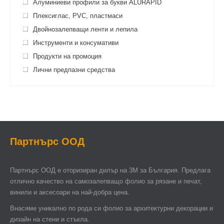
Алуминиеви профили за букви ALURAPID
Плексиглас, PVC, пластмаси
Двойнозалепващи ленти и лепила
Инструменти и консумативи
Продукти на промоция
Лични предпазни средства
Партнърс ООД
Партнърс ООД e оторизиран дилър на 3М за България. Предлага
отлично качество на самозалепващо фолио за рязане и печат,
винили и аксесоари на най-добра цена.
Внасяме уникално по рода си фолио за архитектурни декорации и
дизайн на стени и стъкла.