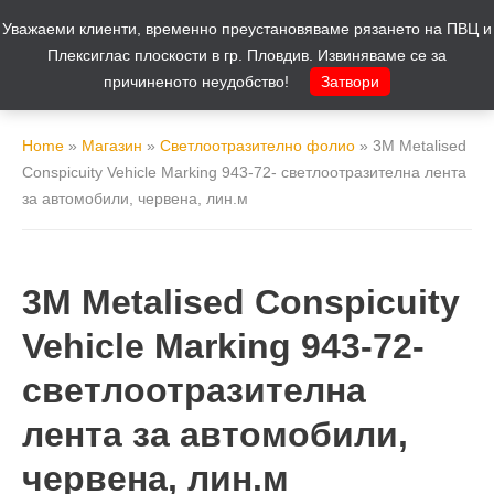
Уважаеми клиенти, временно преустановяваме рязането на ПВЦ и
Количка
0
Плексиглас плоскости в гр. Пловдив. Извиняваме се за
причиненото неудобство!
Затвори
Home
»
Магазин
»
Светлоотразително фолио
»
3M Metalised
Conspicuity Vehicle Marking 943-72- светлоотразителна лента
за автомобили, червена, лин.м
3M Metalised Conspicuity
Vehicle Marking 943-72-
светлоотразителна
лента за автомобили,
червена, лин.м