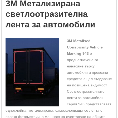
3M Метализирана
светлоотразителна
лента за автомобили
3M
Metalised
Conspicuity Vehicle
Marking 943
е
предназначена за
нанасяне върху
автомобили и превозни
средства с цел създаване
на повишена видимост.
Светлоотразителните
ленти за автомобили
серия 943 представляват
еднослойна, метализирана, самозалепваща се лента с
висока фотометрична мощност за очертаване на общите