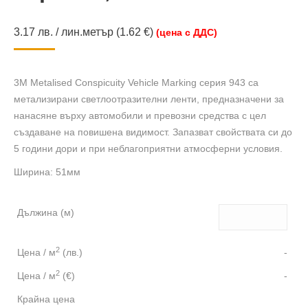
3.17
лв.
/ лин.метър
(1.62 €)
(цена с ДДС)
3M Metalised Conspicuity Vehicle Marking серия 943 са
метализирани светлоотразителни ленти, предназначени за
нанасяне върху автомобили и превозни средства с цел
създаване на повишена видимост. Запазват свойствата си до
5 години дори и при неблагоприятни атмосферни условия.
Ширина: 51мм
Дължина (м)
2
Цена / м
(лв.)
-
2
Цена / м
(€)
-
Крайна цена