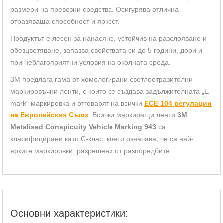
размери на превозни средства. Осигурява отлична
отразяваща способност и яркост.
Продуктът е лесен за нанасяне, устойчив на разслояване и
обезцветяване, запазва свойствата си до 5 години, дори и
при неблагоприятни условия на околната среда.
3M предлага гама от хомологирани светлоотразителни
маркировъчни ленти, с които се създава задължителната „E-
mark“ маркировка и отговарят на всички
ЕCE 104 регулации
на Европейския Съюз
. Всички маркиращи ленти
3M
Metalised Conspicuity Vehicle Marking 943
са
класифицирани като C-клас, което означава, че са най-
ярките маркировки, разрешени от разпоредбите.
Основни характеристики: