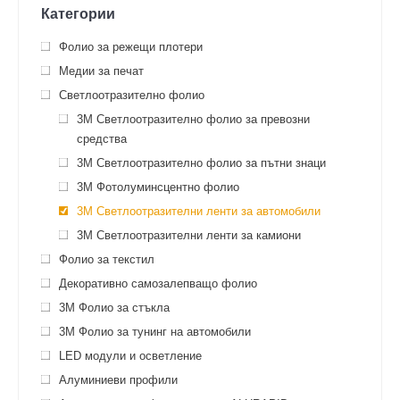
Категории
Фолио за режещи плотери
Медии за печат
Светлоотразително фолио
3M Светлоотразително фолио за превозни
средства
3M Светлоотразително фолио за пътни знаци
3M Фотолуминсцентно фолио
3М Светлоотразителни ленти за автомобили
3М Светлоотразителни ленти за камиони
Фолио за текстил
Декоративно самозалепващо фолио
3M Фолио за стъкла
3M Фолио за тунинг на автомобили
LED модули и осветление
Алуминиеви профили