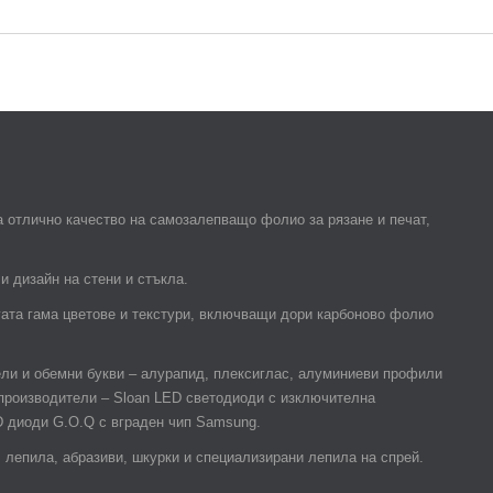
 отлично качество на самозалепващо фолио за рязане и печат,
и дизайн на стени и стъкла.
гата гама цветове и текстури, включващи дори карбоново фолио
ели и обемни букви – алурапид, плексиглас, алуминиеви профили
 производители – Sloan LED светодиоди с изключителна
D диоди G.O.Q с вграден чип Samsung.
лепила, абразиви, шкурки и специализирани лепила на спрей.