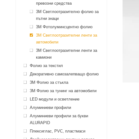
превозни средства
3M Светлоотразително фолио за
пътни знаци
3M Фотолуминсцентно фолио
3М Светлоотразителни ленти за
автомобили
3М Светлоотразителни ленти за
камиони
Фолио за текстил
Декоративно самозалепващо фолио
3M Фолио за стъкла
3M Фолио за тунинг на автомобили
LED модули и осветление
Алуминиеви профили
Алуминиеви профили за букви
ALURAPID
Плексиглас, PVC, пластмаси