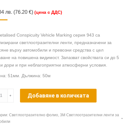
04
лв.
(76.20 €)
(цена с ДДС)
talised Conspicuity Vehicle Marking серия 943 са
изирани светлоотразителни ленти, предназначени за
яне върху автомобили и превозни средства с цел
ване на повишена видимост. Запазват свойствата си до 5
и дори и при неблагоприятни атмосферни условия.
на: 51мм. Дължина: 50м
ество
Добавяне в количката
﹢
ised
ории:
Светлоотразително фолио
,
3М Светлоотразителни ленти за
обили
icuity
le
ng