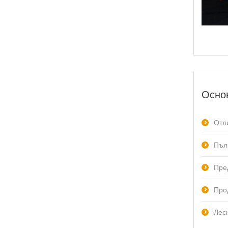
Основ
Отл
Пъл
Пре
Прод
Лес