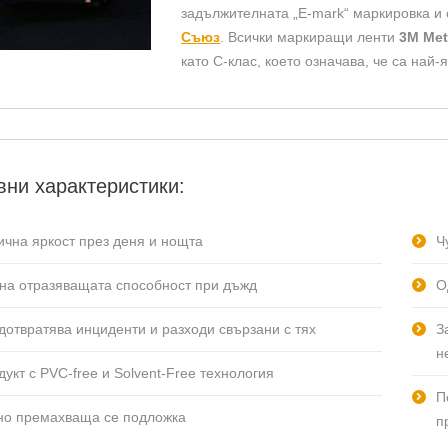
задължителната „E-mark“ маркировка и 
Съюз
. Всички маркиращи ленти
3M Met
като C-клас, което означава, че са най
ни характеристики:
ична яркост през деня и нощта
Ч
на отразяващата способност при дъжд
О
дотвратява инциденти и разходи свързани с тях
З
н
укт с PVC-free и Solvent-Free технология
П
но премахваща се подложка
п