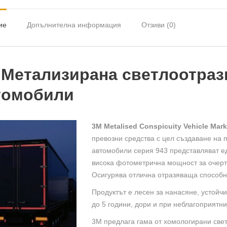
943-
71
ие
Допълнителна информация
Отзиви (0)
-
светл
лент
за
 Метализирана светлоотрази
авто
томобили
жълт
3M
Metalised Conspicuity Vehicle Mark
превозни средства с цел създаване на 
автомобили серия 943 представляват е
висока фотометрична мощност за очерт
Осигурява отлична отразяваща способно
Продуктът е лесен за нанасяне, устойчи
до 5 години, дори и при неблагоприятни
3M предлага гама от хомологирани свет