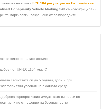
отговарят на всички
ЕCE 104 регулации на Европейския
alised Conspicuity Vehicle Marking 943
са класифицирани
-ярките маркировки, разрешени от разпоредбите.
увствително на натиск лепило
добрен от UN-ECE104 клас C
апазва свойствата си до 5 години, дори и при
еблагоприятни условия на околната среда
одобрява корпоративния имидж, като ви прави по-
роактивни по отношение на безопасността