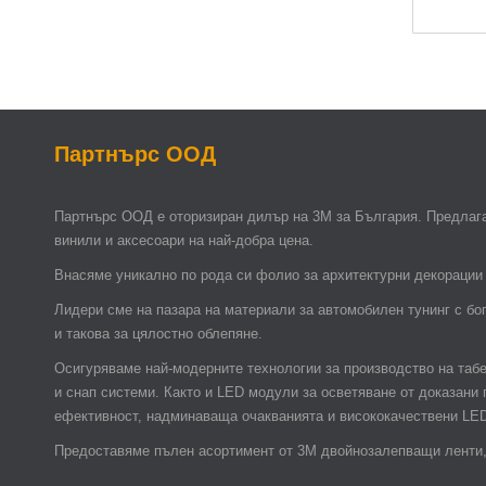
Партнърс ООД
Партнърс ООД e оторизиран дилър на 3М за България. Предлага
винили и аксесоари на най-добра цена.
Внасяме уникално по рода си фолио за архитектурни декорации 
Лидери сме на пазара на материали за автомобилен тунинг с бо
и такова за цялостно облепяне.
Осигуряваме най-модерните технологии за производство на таб
и снап системи. Както и LED модули за осветяване от доказани
ефективност, надминаваща очакванията и висококачествени LE
Предоставяме пълен асортимент от 3М двойнозалепващи ленти, 