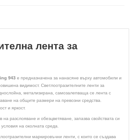
оотразителна
а
телна лента за
мобили,
а
ing 943
е предназначена за нанасяне върху автомобили и
повишена видимост. Светлоотразителните ленти за
днослойна, метализирана, самозалепваща се лента с
аване на общите размери на превозни средства.
ст и яркост.
в на разслояване и обезцветяване, запазва свойствата си
 условия на околната среда.
лоотразителни маркировъчни ленти, с които се създава