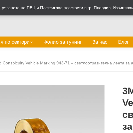
рязането на ПВЦ и Плексиглас плоскости в гр. Пловдив. Извинява
я по сектори
Фолио за тунинг
За нас
Блог
d Conspicuity Vehicle Marking 943-71 – светлоотразителна лента за
3M
Ve
св
за