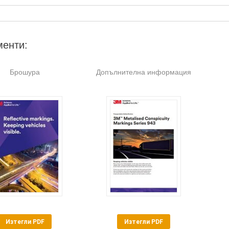
менти:
Брошура
Допълнителна информация
Изтегли PDF
Изтегли PDF