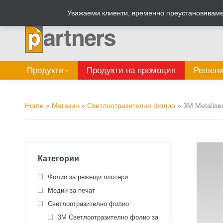
Zalepi.eu
Табелен калкулатор
Уважаеми клиенти, временно преустановяваме 
Продукти
Продукти на промоция
Решени
Home
»
Магазин
»
Светлоотразително фолио
»
3M Metalise
Категории
Фолио за режещи плотери
Медии за печат
Светлоотразително фолио
3M Светлоотразително фолио за