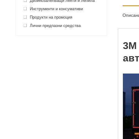
Двойнозалепващи ленти и лепила
Инструменти и консумативи
Описан
Продукти на промоция
Лични предпазни средства
3M
ав