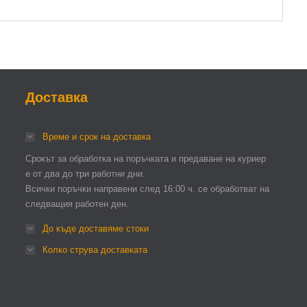
Доставка
Време и срок на доставка
Срокът за обработка на поръчката и предаване на куриер
е от два до три работни дни.
Всички поръчки направени след 16:00 ч. се обработват на
следващия работен ден.
До къде доставяме стоки
Колко струва доставката