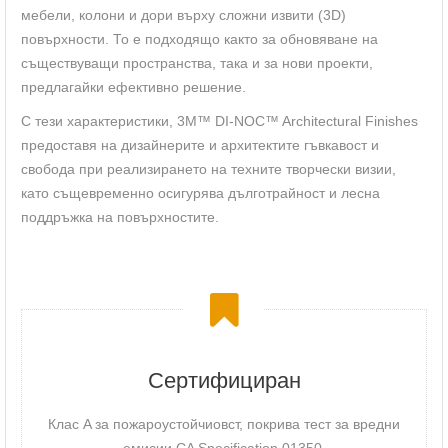
мебели, колони и дори върху сложни извити (3D)
повърхности. То е подходящо както за обновяване на
съществуващи пространства, така и за нови проекти,
предлагайки ефективно решение.
С тези характеристики, 3M™ DI-NOC™ Architectural Finishes
предоставя на дизайнерите и архитектите гъвкавост и
свобода при реализирането на техните творчески визии,
като същевременно осигурява дълготрайност и лесна
поддръжка на повърхностите.
Сертифициран
Клас A за пожароустойчиовст, покрива тест за вредни
емисии CA Specification 01350.