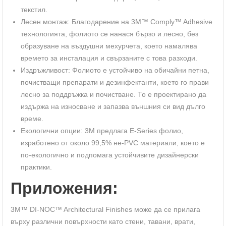
текстил.
Лесен монтаж: Благодарение на 3M™ Comply™ Adhesive
технологията, фолиото се нанася бързо и лесно, без
образуване на въздушни мехурчета, което намалява
времето за инсталация и свързаните с това разходи.
Издръжливост: Фолиото е устойчиво на обичайни петна,
почистващи препарати и дезинфектанти, което го прави
лесно за поддръжка и почистване. То е проектирано да
издържа на износване и запазва външния си вид дълго
време.
Екологични опции: 3M предлага E-Series фолио,
изработено от около 99,5% не-PVC материали, което е
по-екологично и подпомага устойчивите дизайнерски
практики.
Приложения:
3M™ DI-NOC™ Architectural Finishes може да се прилага
върху различни повърхности като стени, тавани, врати,