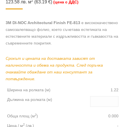
2
123.58
лв.
м
(63.19 €)
(цена с ДДС)
3M DI-NOC Architectural Finish FE-813
е висококачествено
самозалепващо фолио, което съчетава естетиката на
естествените материали с издръжливостта и гъвкавостта на
съвременните покрития.
Срокът и цената на доставката зависят от
наличността и обема на продукта. След поръчка
очаквайте обаждане от наш консултант за
потвърждение.
Ширина на ролката (м)
1.22
Дължина на ролката (м)
2
Обща площ (м
)
0.000
2
Цена / м
(лв.)
-