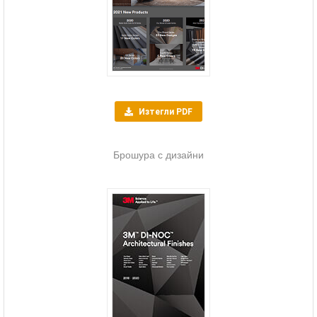
Изтегли PDF
Брошура с дизайни