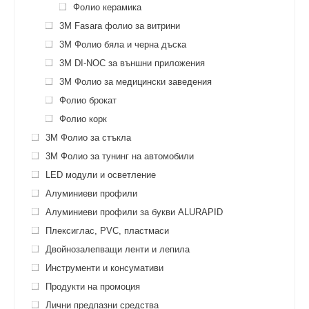
Фолио керамика
3М Fasara фолио за витрини
3M Фолио бяла и черна дъска
3M DI-NOC за външни приложения
3M Фолио за медицински заведения
Фолио брокат
Фолио корк
3M Фолио за стъкла
3M Фолио за тунинг на автомобили
LED модули и осветление
Алуминиеви профили
Алуминиеви профили за букви ALURAPID
Плексиглас, PVC, пластмаси
Двойнозалепващи ленти и лепила
Инструменти и консумативи
Продукти на промоция
Лични предпазни средства