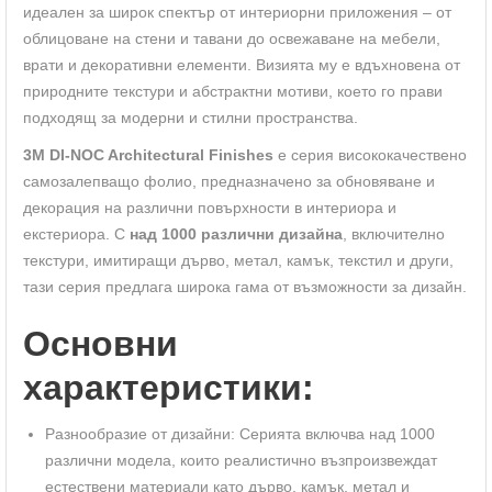
идеален за широк спектър от интериорни приложения – от
облицоване на стени и тавани до освежаване на мебели,
врати и декоративни елементи. Визията му е вдъхновена от
природните текстури и абстрактни мотиви, което го прави
подходящ за модерни и стилни пространства.
3M DI-NOC Architectural Finishes
е серия висококачествено
самозалепващо фолио, предназначено за обновяване и
декорация на различни повърхности в интериора и
екстериора. С
над 1000 различни дизайна
, включително
текстури, имитиращи дърво, метал, камък, текстил и други,
тази серия предлага широка гама от възможности за дизайн.
Основни
характеристики:
Разнообразие от дизайни: Серията включва над 1000
различни модела, които реалистично възпроизвеждат
естествени материали като дърво, камък, метал и