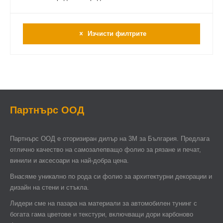
Изчисти филтрите
Партнърс ООД
Партнърс ООД e оторизиран дилър на 3М за България. Предлага
отлично качество на самозалепващо фолио за рязане и печат,
винили и аксесоари на най-добра цена.
Внасяме уникално по рода си фолио за архитектурни декорации и
дизайн на стени и стъкла.
Лидери сме на пазара на материали за автомобилен тунинг с
богата гама цветове и текстури, включващи дори карбоново