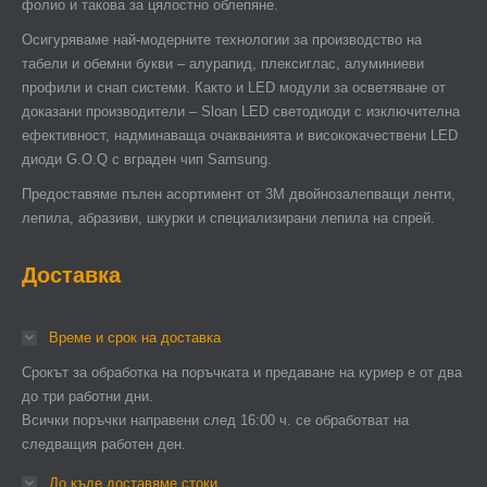
фолио и такова за цялостно облепяне.
Осигуряваме най-модерните технологии за производство на
табели и обемни букви – алурапид, плексиглас, алуминиеви
профили и снап системи. Както и LED модули за осветяване от
доказани производители – Sloan LED светодиоди с изключителна
ефективност, надминаваща очакванията и висококачествени LED
диоди G.O.Q с вграден чип Samsung.
Предоставяме пълен асортимент от 3М двойнозалепващи ленти,
лепила, абразиви, шкурки и специализирани лепила на спрей.
Доставка
Време и срок на доставка
Срокът за обработка на поръчката и предаване на куриер е от два
до три работни дни.
Всички поръчки направени след 16:00 ч. се обработват на
следващия работен ден.
До къде доставяме стоки