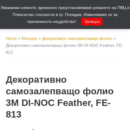
Уважаеми клиенти, временно преустановяваме рязането на ПВЦ и
Количка
0
Плексиглас плоскости в гр. Пловдив. Извиняваме се за
причиненото неудобство!
Затвори
Home
»
Магазин
»
Декоративно самозалепващо фолио
»
Декоративно самозалепващо фолио 3M DI-NOC Feather, FE-
813
Декоративно
самозалепващо фолио
3M DI-NOC Feather, FE-
813