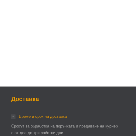
Доставка
Време и срок на доставка
Срокът за обработка на поръчката и предаване на куриер
е от два до три работни дни.