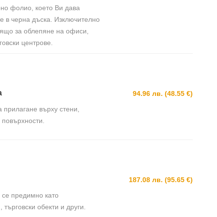
рно фолио, което Ви дава
е в черна дъска. Изключително
дящо за облепяне на офиси,
говски центрове.
а
94.96 лв. (48.55 €)
 прилагане върху стени,
и повърхности.
187.08 лв. (95.65 €)
 се предимно като
търговски обекти и други.