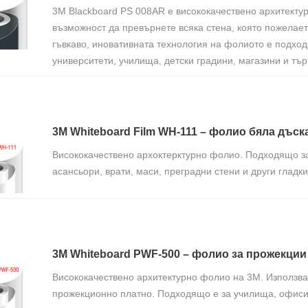
3M Blackboard PS 008AR е висококачествено архитекту
възможност да превърнете всяка стена, която пожелает
гъвкаво, иновативната технология на фолиото е подхо
университети, училища, детски градини, магазини и тър
3M Whiteboard Film WH-111 – фолио бяла дъск
Висококачествено архоктерктурно фолио. Подходящо за
асансьори, врати, маси, преградни стени и други гладк
3M Whiteboard PWF-500 – фолио за прожекции
Висококачествено архитектурно фолио на 3M. Използва
прожекционно платно. Подходящо е за училища, офиси, 