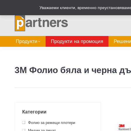
Zalepi.eu
Табелен калкулатор
Уважаеми клиенти, временно преустановяваме 
Продукти
Продукти на промоция
Решени
3M Фолио бяла и черна д
Категории
Фолио за режещи плотери
Медии за печат