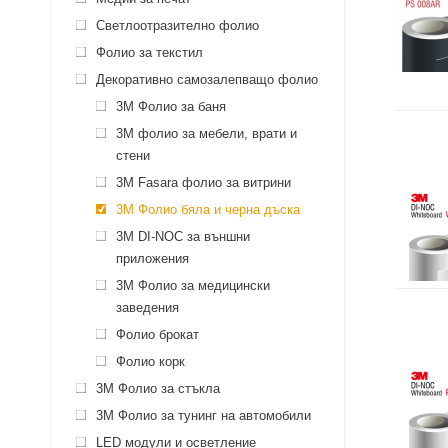
Светлоотразително фолио
Фолио за текстил
Декоративно самозалепващо фолио
3M Фолио за баня
3M фолио за мебели, врати и
стени
3М Fasara фолио за витрини
3M Фолио бяла и черна дъска
3M DI-NOC за външни
приложения
3M Фолио за медицински
заведения
Фолио брокат
Фолио корк
3M Фолио за стъкла
3M Фолио за тунинг на автомобили
LED модули и осветление