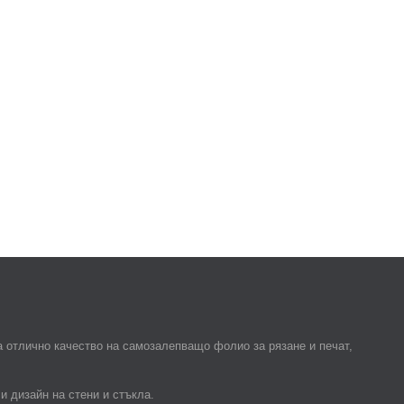
 отлично качество на самозалепващо фолио за рязане и печат,
и дизайн на стени и стъкла.