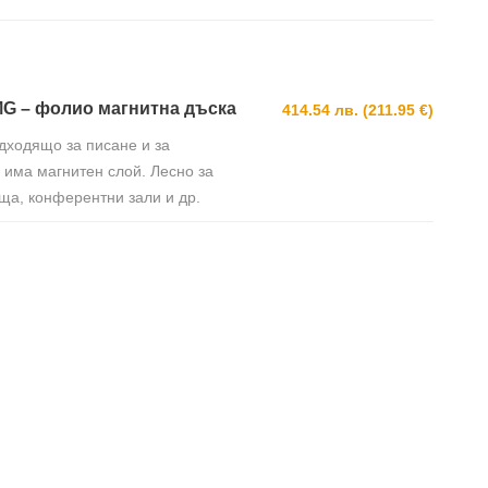
0MG – фолио магнитна дъска
414.54 лв. (211.95 €)
дходящо за писане и за
 има магнитен слой. Лесно за
ща, конферентни зали и др.