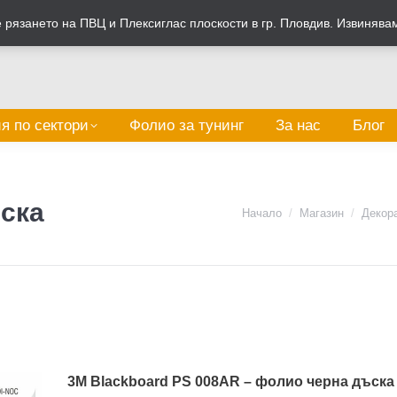
рязането на ПВЦ и Плексиглас плоскости в гр. Пловдив. Извинява
я по сектори
Фолио за тунинг
За нас
Блог
ъска
You are here:
Начало
Магазин
Декор
3M Blackboard PS 008AR – фолио черна дъска