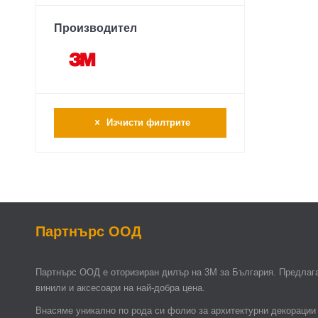
Производител
Изчисти филтрите
Партнърс ООД
Партнърс ООД e оторизиран дилър на 3М за България. Предлага
винили и аксесоари на най-добра цена.
Внасяме уникално по рода си фолио за архитектурни декорации 