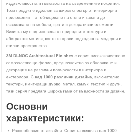
издръжливостта и гъвкавостта на съвременните покрития.
Този продукт е идеален за широк спектър от интериорни
приложения – от облицоване на стени и тавани до
освежаване на мебели, врати и декоративни елементи.
Визията му е вдъхновена от природните текстури и
абстрактни мотиви, което го прави подходящ за модерни и
стилни пространства.
3M DI-NOC Architectural Finishes
е серия висококачествено
самозалепващо фолио, предназначено за обновяване и
декорация на различни повърхности в интериора и
екстериора. С
над 1000 различни дизайна
, включително
текстури, имитиращи дърво, метал, камък, текстил и други,
тази серия предлага широка гама от възможности за дизайн.
Основни
характеристики:
Разнообразие от дизайни: Серията включва над 1000