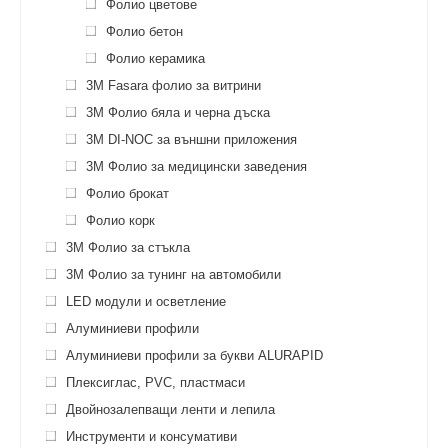
Фолио цветове
Фолио бетон
Фолио керамика
3М Fasara фолио за витрини
3M Фолио бяла и черна дъска
3M DI-NOC за външни приложения
3M Фолио за медицински заведения
Фолио брокат
Фолио корк
3M Фолио за стъкла
3M Фолио за тунинг на автомобили
LED модули и осветление
Алуминиеви профили
Алуминиеви профили за букви ALURAPID
Плексиглас, PVC, пластмаси
Двойнозалепващи ленти и лепила
Инструменти и консумативи