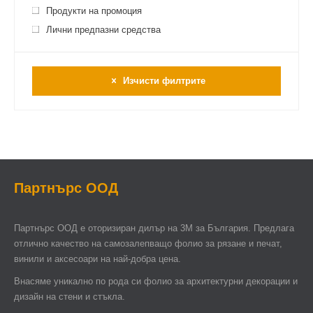
Продукти на промоция
Лични предпазни средства
Изчисти филтрите
Партнърс ООД
Партнърс ООД e оторизиран дилър на 3М за България. Предлага
отлично качество на самозалепващо фолио за рязане и печат,
винили и аксесоари на най-добра цена.
Внасяме уникално по рода си фолио за архитектурни декорации и
дизайн на стени и стъкла.