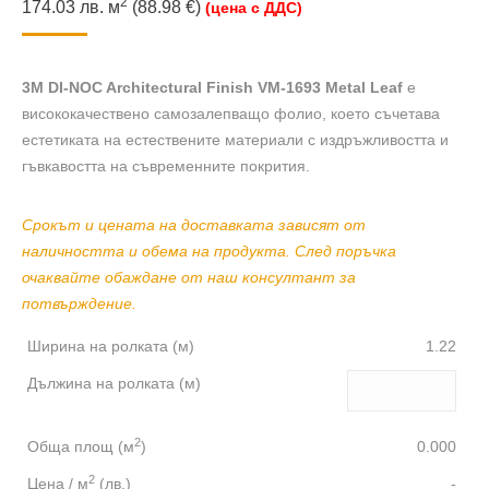
2
174.03
лв.
м
(88.98 €)
(цена с ДДС)
3M DI-NOC Architectural Finish VM-1693 Metal Leaf
е
висококачествено самозалепващо фолио, което съчетава
естетиката на естествените материали с издръжливостта и
гъвкавостта на съвременните покрития.
Срокът и цената на доставката зависят от
наличността и обема на продукта. След поръчка
очаквайте обаждане от наш консултант за
потвърждение.
Ширина на ролката (м)
1.22
Дължина на ролката (м)
2
Обща площ (м
)
0.000
2
Цена / м
(лв.)
-