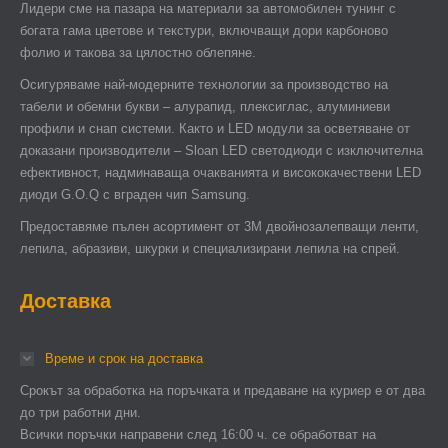
Лидери сме на пазара на материали за автомобилен тунинг с
богата гама цветове и текстури, включващи дори карбоново
фолио и такова за цялостно облепяне.
Осигуряваме най-модерните технологии за производство на
табели и обемни букви – алурапид, плексиглас, алуминиеви
профили и снап системи. Както и LED модули за осветяване от
доказани производители – Sloan LED светодиоди с изключителна
ефективност, надминаваща очакванията и висококачествени LED
диоди G.O.Q с вграден чип Samsung.
Предоставяме пълен асортимент от 3М двойнозалепващи ленти,
лепила, абразиви, шкурки и специализирани лепила на спрей.
Доставка
Време и срок на доставка
Срокът за обработка на поръчката и предаване на куриер е от два
до три работни дни.
Всички поръчки направени след 16:00 ч. се обработват на