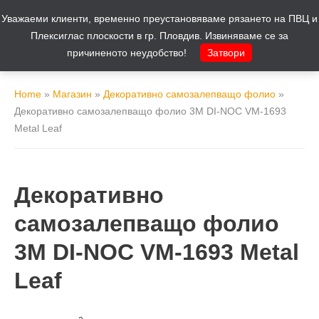
Уважаеми клиенти, временно преустановяваме рязането на ПВЦ и
Количка
0
Плексиглас плоскости в гр. Пловдив. Извиняваме се за
причиненото неудобство!
Затвори
Home
»
Магазин
»
Декоративно самозалепващо фолио
»
Декоративно самозалепващо фолио 3M DI-NOC VM-1693
Metal Leaf
Декоративно
самозалепващо фолио
3M DI-NOC VM-1693 Metal
Leaf