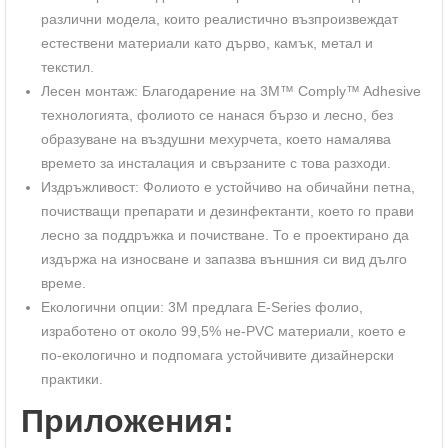
различни модела, които реалистично възпроизвеждат
естествени материали като дърво, камък, метал и
текстил.
Лесен монтаж: Благодарение на 3M™ Comply™ Adhesive
технологията, фолиото се нанася бързо и лесно, без
образуване на въздушни мехурчета, което намалява
времето за инсталация и свързаните с това разходи.
Издръжливост: Фолиото е устойчиво на обичайни петна,
почистващи препарати и дезинфектанти, което го прави
лесно за поддръжка и почистване. То е проектирано да
издържа на износване и запазва външния си вид дълго
време.
Екологични опции: 3M предлага E-Series фолио,
изработено от около 99,5% не-PVC материали, което е
по-екологично и подпомага устойчивите дизайнерски
практики.
Приложения: