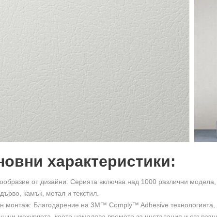
новни характеристики:
ообразие от дизайни: Серията включва над 1000 различни модела,
 дърво, камък, метал и текстил.
н монтаж: Благодарение на 3M™ Comply™ Adhesive технологията, ф
ушни мехурчета, което намалява времето за инсталация и свързани