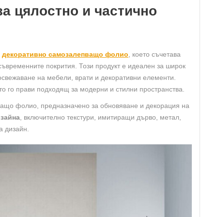
а цялостно и частично
о
декоративно самозалепващо фолио
, което съчетава
 съвременните покрития. Този продукт е идеален за широк
освежаване на мебели, врати и декоративни елементи.
ето го прави подходящ за модерни и стилни пространства.
ващо фолио, предназначено за обновяване и декорация на
изайна
, включително текстури, имитиращи дърво, метал,
а дизайн.