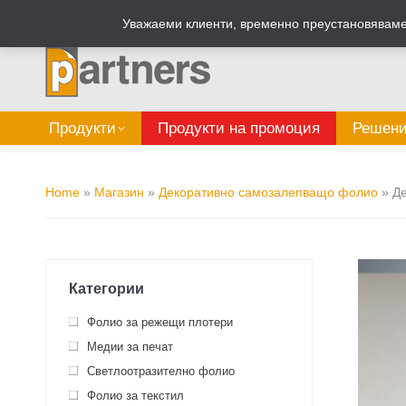
Zalepi.eu
Табелен калкулатор
Уважаеми клиенти, временно преустановяваме 
Продукти
Продукти на промоция
Решени
Home
»
Магазин
»
Декоративно самозалепващо фолио
»
Д
Категории
Фолио за режещи плотери
Медии за печат
Светлоотразително фолио
Фолио за текстил