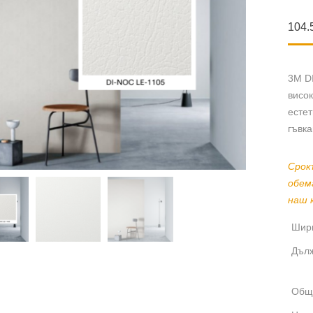
104.
3M DI
висо
естет
гъвка
Срок
обем
наш 
Шири
Дълж
Общ