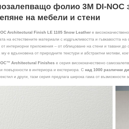
озалепващо фолио 3M DI-NOC з
епяне на мебели и стени
OC Architectural Finish LE 1105 Snow Leather
е висококачествен
ата на естествените материали с издръжливостта и гъвкавостта на
 от интериорни приложения – от облицоване на стени и тавани до 
 му е вдъхновена от природните текстури и абстрактни мотиви, ко
OC™ Architectural Finishes
е серия висококачествено самозалеп
и повърхности в интериора и екстериора. С
над 1000 различни д
текстил и други, тази серия предлага широка гама от възможности з