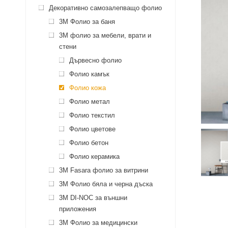
Декоративно самозалепващо фолио
3M Фолио за баня
3M фолио за мебели, врати и
стени
Дървесно фолио
Фолио камък
Фолио кожа
Фолио метал
Фолио текстил
Фолио цветове
Фолио бетон
Фолио керамика
3М Fasara фолио за витрини
3M Фолио бяла и черна дъска
3M DI-NOC за външни
приложения
3M Фолио за медицински