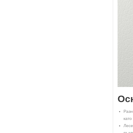
Ос
Разн
като
Лесе
възд