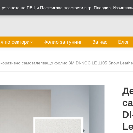
рязането на ПВЦ и Плексиглас плоскости в гр. Пловдив. Извинява
я по сектори
Фолио за тунинг
За нас
Блог
екоративно самозалепващо фолио 3M DI-NOC LE 1105 Snow Leathe
Д
с
DI
Le