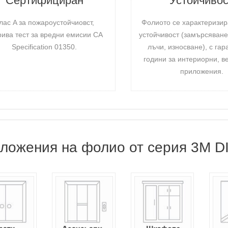
Сертифициран
Устойчиво
лас A за пожароустойчиовст,
Фолиото се характеризир
рива тест за вредни емисии CA
устойчивост (замърсяване
Specification 01350.
лъчи, износване), с га
години за интериорни, в
приложения.
ложения на фолио от серия 3M D