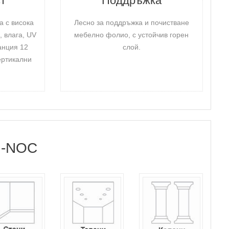
ст
Поддръжка
а с висока
Лесно за поддръжка и почистване
, влага, UV
мебелно фолио, с устойчив горен
ранция 12
слой.
ертикални
I-NOC