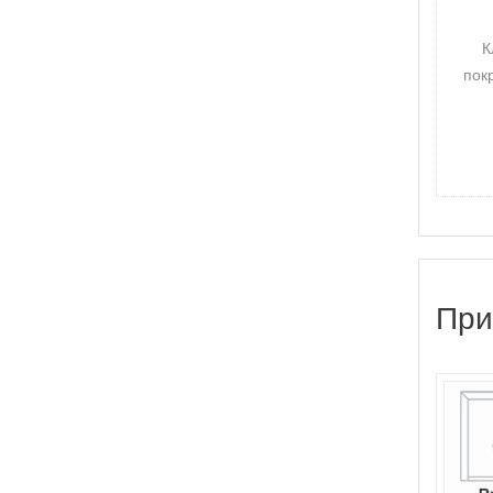
К
пок
При