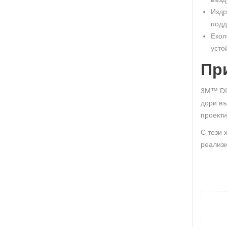
Издр
подд
Екол
усто
Пр
3M™ DI-
дори въ
проекти
С тези 
реализи