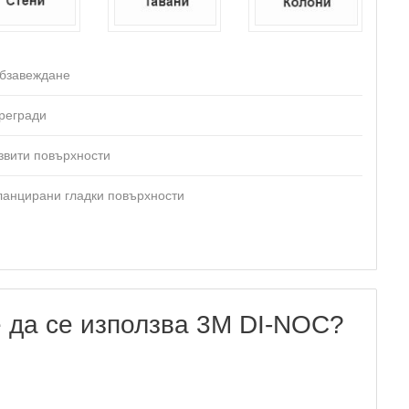
бзавеждане
регради
звити повърхности
ланцирани гладки повърхности
 да се използва 3M DI-NOC?