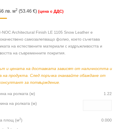
2
56
лв.
м
(53.46 €)
(цена с ДДС)
-NOC Architectural Finish LE 1105 Snow Leather е
кокачествено самозалепващо фолио, което съчетава
иката на естествените материали с издръжливостта и
востта на съвременните покрития.
ът и цената на доставката зависят от наличността и
а на продукта. След поръчка очаквайте обаждане от
консултант за потвърждение.
на на ролката (м)
1.22
ина на ролката (м)
2
а площ (м
)
0.000
2