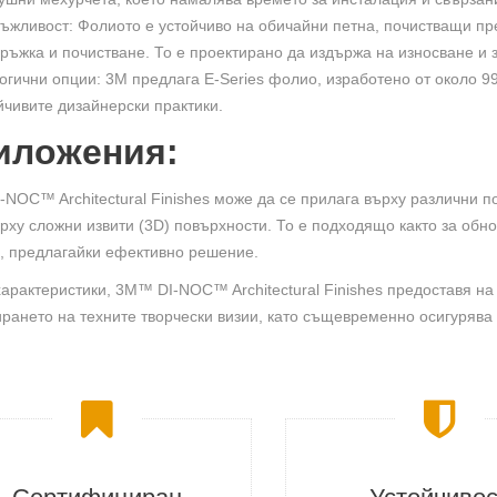
ъжливост: Фолиото е устойчиво на обичайни петна, почистващи пре
ръжка и почистване. То е проектирано да издържа на износване и 
огични опции: 3M предлага E-Series фолио, изработено от около 9
йчивите дизайнерски практики.
иложения:
NOC™ Architectural Finishes може да се прилага върху различни по
рху сложни извити (3D) повърхности. То е подходящо както за обн
, предлагайки ефективно решение.
характеристики, 3M™ DI-NOC™ Architectural Finishes предоставя на
рането на техните творчески визии, като същевременно осигурява