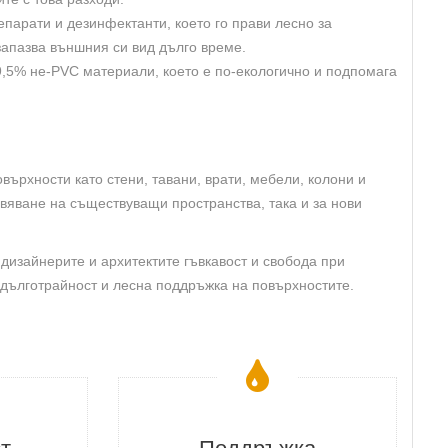
парати и дезинфектанти, което го прави лесно за
запазва външния си вид дълго време.
9,5% не-PVC материали, което е по-екологично и подпомага
върхности като стени, тавани, врати, мебели, колони и
овяване на съществуващи пространства, така и за нови
 дизайнерите и архитектите гъвкавост и свобода при
 дълготрайност и лесна поддръжка на повърхностите.