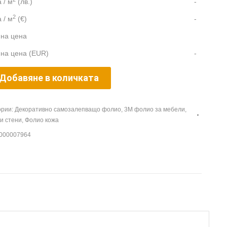
 / м
(лв.)
-
2
 / м
(€)
-
на цена
на цена (EUR)
-
Добавяне в количката
ории:
Декоративно самозалепващо фолио
,
3M фолио за мебели,
 и стени
,
Фолио кожа
000007964