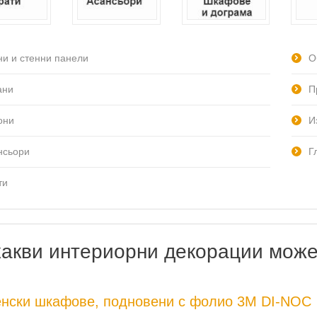
ни и стенни панели
О
ани
П
они
И
нсьори
Г
ти
какви интериорни декорации може
енски шкафове, подновени с фолио 3M DI-NOC