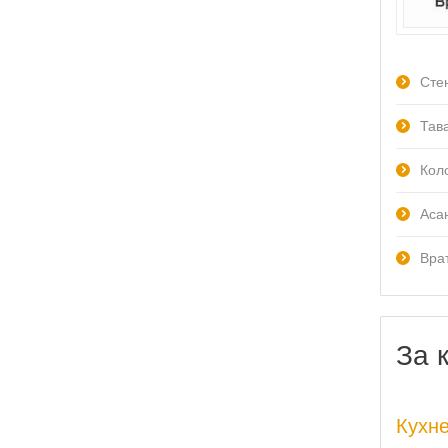
Сте
Тав
Кол
Аса
Вра
За 
Кухн