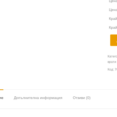
Цена
Цена
Край
Край
Катег
врати
Код:
7
ие
Допълнителна информация
Отзиви (0)