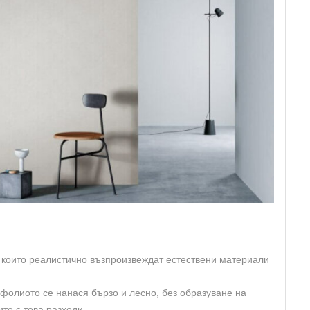
 които реалистично възпроизвеждат естествени материали
олиото се нанася бързо и лесно, без образуване на
те с това разходи.