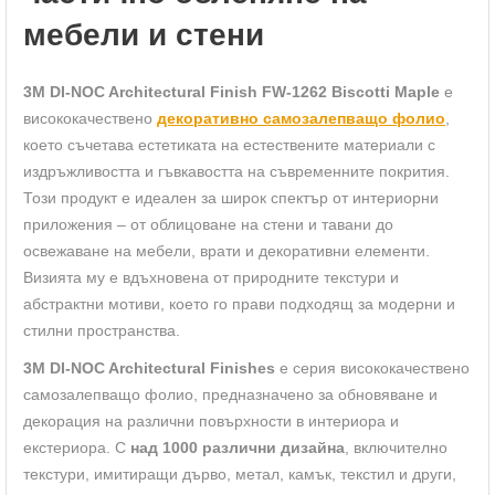
мебели и стени
3M DI-NOC Architectural Finish FW-1262 Biscotti Maple
е
висококачествено
декоративно самозалепващо фолио
,
което съчетава естетиката на естествените материали с
издръжливостта и гъвкавостта на съвременните покрития.
Този продукт е идеален за широк спектър от интериорни
приложения – от облицоване на стени и тавани до
освежаване на мебели, врати и декоративни елементи.
Визията му е вдъхновена от природните текстури и
абстрактни мотиви, което го прави подходящ за модерни и
стилни пространства.
3M DI-NOC Architectural Finishes
е серия висококачествено
самозалепващо фолио, предназначено за обновяване и
декорация на различни повърхности в интериора и
екстериора. С
над 1000 различни дизайна
, включително
текстури, имитиращи дърво, метал, камък, текстил и други,