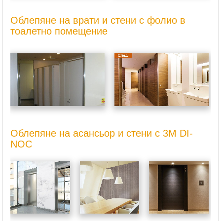
Облепяне на врати и стени с фолио в
тоалетно помещение
Облепяне на асансьор и стени с 3M DI-
NOC