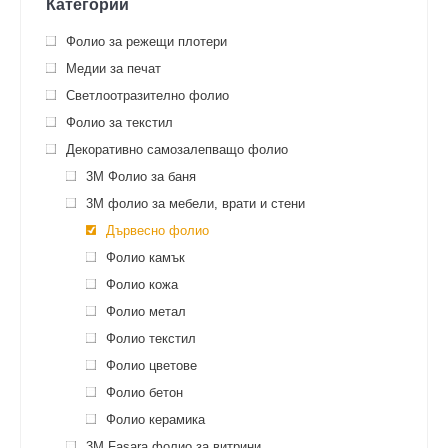
Категории
Фолио за режещи плотери
Медии за печат
Светлоотразително фолио
Фолио за текстил
Декоративно самозалепващо фолио
3M Фолио за баня
3M фолио за мебели, врати и стени
Дървесно фолио
Фолио камък
Фолио кожа
Фолио метал
Фолио текстил
Фолио цветове
Фолио бетон
Фолио керамика
3М Fasara фолио за витрини