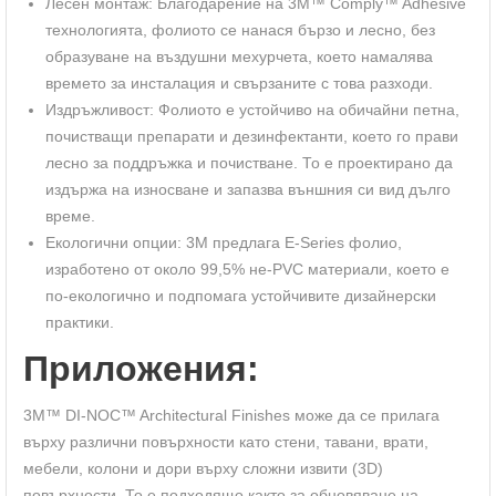
Лесен монтаж: Благодарение на 3M™ Comply™ Adhesive
технологията, фолиото се нанася бързо и лесно, без
образуване на въздушни мехурчета, което намалява
времето за инсталация и свързаните с това разходи.
Издръжливост: Фолиото е устойчиво на обичайни петна,
почистващи препарати и дезинфектанти, което го прави
лесно за поддръжка и почистване. То е проектирано да
издържа на износване и запазва външния си вид дълго
време.
Екологични опции: 3M предлага E-Series фолио,
изработено от около 99,5% не-PVC материали, което е
по-екологично и подпомага устойчивите дизайнерски
практики.
Приложения:
3M™ DI-NOC™ Architectural Finishes може да се прилага
върху различни повърхности като стени, тавани, врати,
мебели, колони и дори върху сложни извити (3D)
повърхности. То е подходящо както за обновяване на