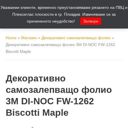
Уважаеми клиенти, временно преустановяваме рязането на ПВЦ и
Количка
0
Плексиглас плоскости в гр. Пловдив. Извиняваме се за
причиненото неудобство!
Затвори
Home
»
Магазин
»
Декоративно самозалепващо фолио
»
Декоративно самозалепващо фолио 3M DI-NOC FW-1262
Biscotti Maple
Декоративно
самозалепващо фолио
3M DI-NOC FW-1262
Biscotti Maple