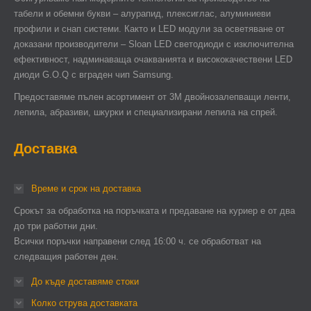
табели и обемни букви – алурапид, плексиглас, алуминиеви
профили и снап системи. Както и LED модули за осветяване от
доказани производители – Sloan LED светодиоди с изключителна
ефективност, надминаваща очакванията и висококачествени LED
диоди G.O.Q с вграден чип Samsung.
Предоставяме пълен асортимент от 3М двойнозалепващи ленти,
лепила, абразиви, шкурки и специализирани лепила на спрей.
Доставка
Време и срок на доставка
Срокът за обработка на поръчката и предаване на куриер е от два
до три работни дни.
Всички поръчки направени след 16:00 ч. се обработват на
следващия работен ден.
До къде доставяме стоки
Колко струва доставката