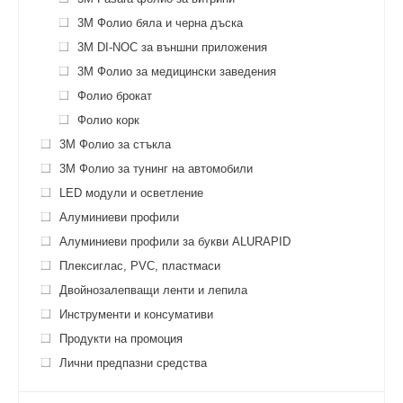
3M Фолио бяла и черна дъска
3M DI-NOC за външни приложения
3M Фолио за медицински заведения
Фолио брокат
Фолио корк
3M Фолио за стъкла
3M Фолио за тунинг на автомобили
LED модули и осветление
Алуминиеви профили
Алуминиеви профили за букви ALURAPID
Плексиглас, PVC, пластмаси
Двойнозалепващи ленти и лепила
Инструменти и консумативи
Продукти на промоция
Лични предпазни средства