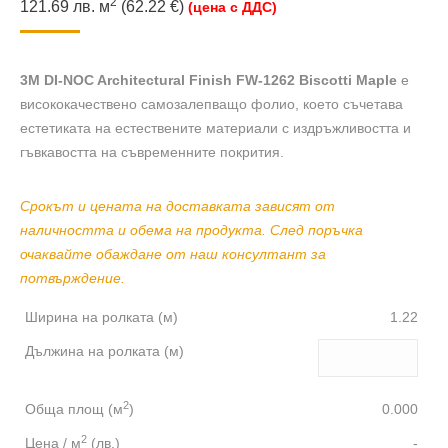
2
121.69
лв.
м
(62.22 €)
(цена с ДДС)
3M DI-NOC Architectural Finish FW-1262 Biscotti Maple
е
висококачествено самозалепващо фолио, което съчетава
естетиката на естествените материали с издръжливостта и
гъвкавостта на съвременните покрития.
Срокът и цената на доставката зависят от
наличността и обема на продукта. След поръчка
очаквайте обаждане от наш консултант за
потвърждение.
Ширина на ролката (м)
1.22
Дължина на ролката (м)
2
Обща площ (м
)
0.000
2
Цена / м
(лв.)
-