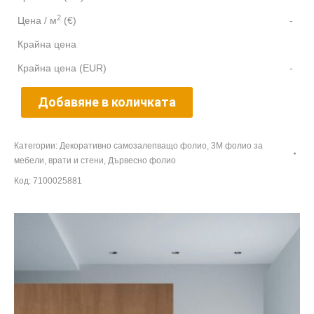
2
Цена / м
(€)
-
Крайна цена
Крайна цена (EUR)
-
Добавяне в количката
Категории:
Декоративно самозалепващо фолио
,
3M фолио за
мебели, врати и стени
,
Дървесно фолио
Код:
7100025881