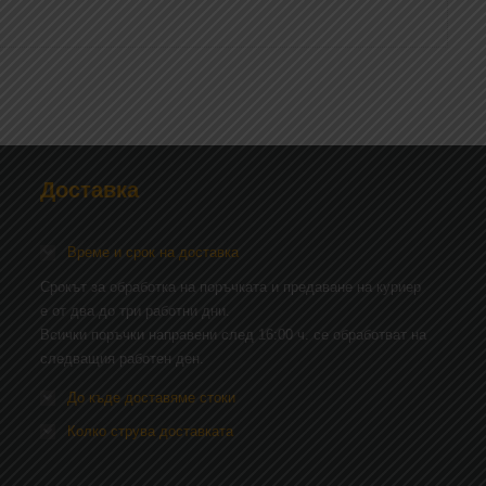
Доставка
Време и срок на доставка
Срокът за обработка на поръчката и предаване на куриер
е от два до три работни дни.
Всички поръчки направени след 16:00 ч. се обработват на
следващия работен ден.
До къде доставяме стоки
Колко струва доставката