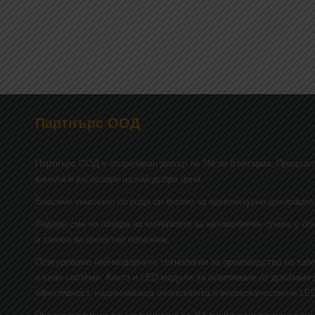
Партнърс ООД
Партнърс ООД e оторизиран дилър на 3М за България. Предлага
винили и аксесоари на най-добра цена.
Внасяме уникално по рода си фолио за архитектурни декорации 
Лидери сме на пазара на материали за автомобилен тунинг с бо
и такова за цялостно облепяне.
Осигуряваме най-модерните технологии за производство на таб
и снап системи. Както и LED модули за осветяване от доказани
ефективност, надминаваща очакванията и висококачествени LE