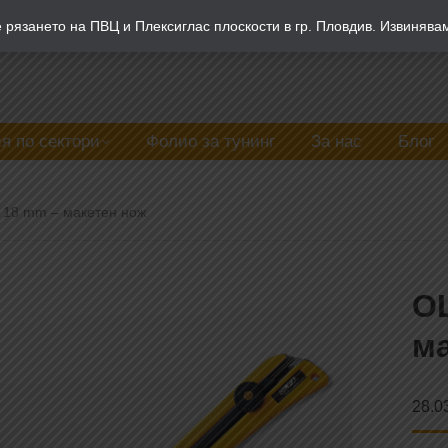
рязането на ПВЦ и Плексиглас плоскости в гр. Пловдив. Извинява
я по сектори
Фолио за тунинг
За нас
Блог
, 18 mm – макетен нож
OL
ма
28.0