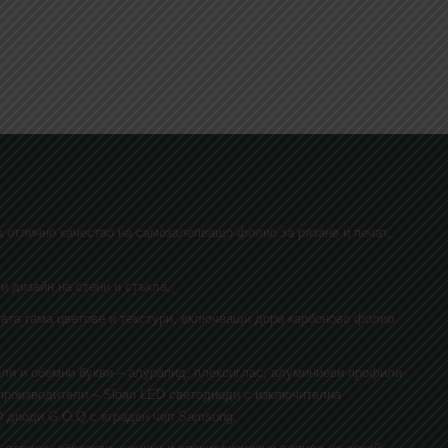
 отлично качество на самозалепващо фолио за рязане и печат,
и дизайн на стени и стъкла.
гата гама цветове и текстури, включващи дори карбоново фолио
ели и обемни букви – алурапид, плексиглас, алуминиеви профили
 производители – Sloan LED светодиоди с изключителна
D диоди G.O.Q с вграден чип Samsung.