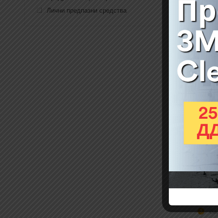
Описан
Лични предпазни средства
OL
Фин и
тежки
Резер
При
ки
ба