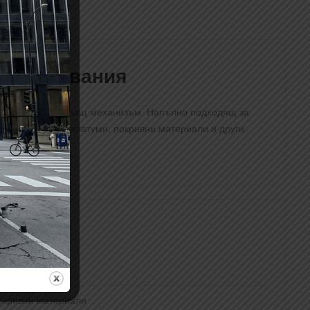
 натоварвания
с вграден заключващ механизъм. Напълно подходящ за
илки, мокети, балатуми, покривни материали и други.
ипсокартон
окривни материали