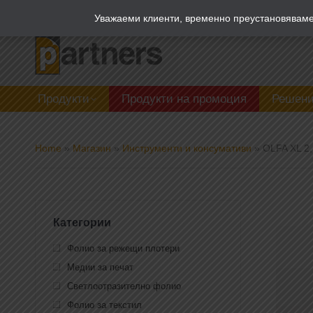
Zalepi.eu
Табелен калкулатор
Уважаеми клиенти, временно преустановяваме 
Продукти
Продукти на промоция
Решени
Home
»
Магазин
»
Инструменти и консумативи
»
OLFA XL 2
Категории
Фолио за режещи плотери
Медии за печат
Светлоотразително фолио
Фолио за текстил