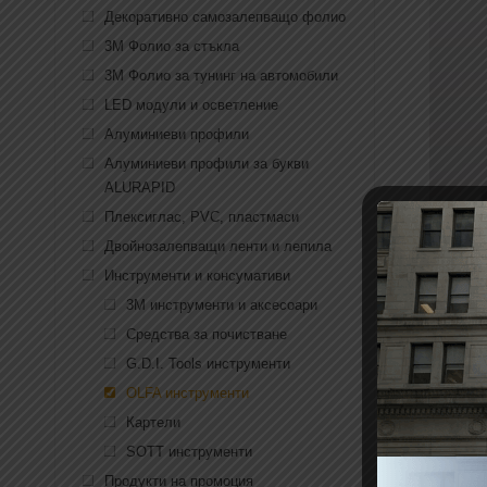
Декоративно самозалепващо фолио
3M Фолио за стъкла
3M Фолио за тунинг на автомобили
LED модули и осветление
Алуминиеви профили
Алуминиеви профили за букви
ALURAPID
Плексиглас, PVC, пластмаси
Двойнозалепващи ленти и лепила
Инструменти и консумативи
3M инструменти и аксесоари
Средства за почистване
G.D.I. Tools инструменти
OLFA инструменти
Картели
SOTT инструменти
Продукти на промоция