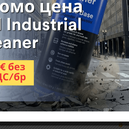
ие
Допълнителна информация
Отзиви (0)
FA XL 2 - макетен нож за тежки
 прецизен макетен нож с удобен и практичен дизайн. Разработен 
 натоварвания. Подходящ за изрязване на гибсокартон, подови наст
вни резци:
OLFA LB 10B
,
OLFA LBB 10B
,
OLFA LBB 50B
.
ложения:
лими
г
латуми
п