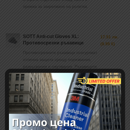
примка за закрепване на ролетка.
SOTT Anti-cut Gloves XL:
17.51 лв.
Противосрезни ръкавици
(8.95 €)
Противосрезните ръкавици осигуряват
отлична защита срещу порязвания,
разкъсвания и ожулвания. Ръкавиците
действат като бариера срещу остри
предмети като ножове, инструменти и
счупено стъкло. Свеждат до минимум
риска от наранявания по време на
различни задачи.
Размер: XL