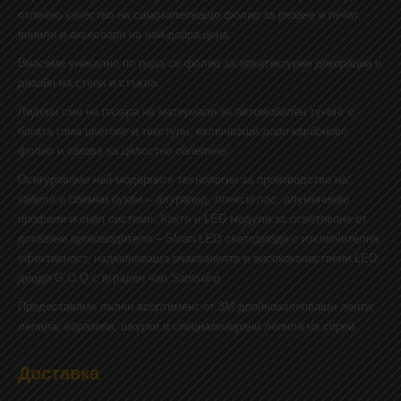
отлично качество на самозалепващо фолио за рязане и печат,
винили и аксесоари на най-добра цена.
Внасяме уникално по рода си фолио за архитектурни декорации и
дизайн на стени и стъкла.
Лидери сме на пазара на материали за автомобилен тунинг с
богата гама цветове и текстури, включващи дори карбоново
фолио и такова за цялостно облепяне.
Осигуряваме най-модерните технологии за производство на
табели и обемни букви – алурапид, плексиглас, алуминиеви
профили и снап системи. Както и LED модули за осветяване от
доказани производители – Sloan LED светодиоди с изключителна
ефективност, надминаваща очакванията и висококачествени LED
диоди G.O.Q с вграден чип Samsung.
Предоставяме пълен асортимент от 3М двойнозалепващи ленти,
лепила, абразиви, шкурки и специализирани лепила на спрей.
Доставка