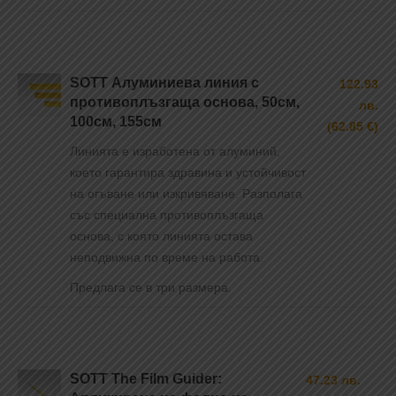
SOTT Алуминиева линия с
122.93
противоплъзгаща основа, 50см,
лв.
100см, 155см
(62.85 €)
Линията е изработена от алуминий,
което гарантира здравина и устойчивост
на огъване или изкривяване. Разполага
със специална противоплъзгаща
основа, с която линията остава
неподвижна по време на работа.
Предлага се в три размера.
SOTT The Film Guider:
47.23 лв.