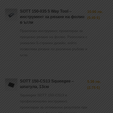
SOTT 150-035 5 Way Tool –
10.66 лв.
инструмент за рязане на фолио
(5.45 €)
в ъгли
Практичен инструмент, проектиран за
прецизно рязане на фолио. Разполага с
уникален 5-странен дизайн, който
позволява рязане по различни ръбове и
ъгли.
SOTT 150-CS13 Squeegee –
5.38 лв.
шпатула, 13см
(2.75 €)
Squeegee SOTT 150-CS13 е
професионален инструмент,
проектиран за оптимални резултати при