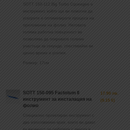
SOTT 150-112 Big Turbo Сqueegee е
инструмент, който ще ви помогне да
ускорите и оптимизирате процеса на
приложение на фолио. Неговата
голяма работна повърхност ви
позволява да покривате големи
участъци за секунди, спестявайки ви
ценно време и усилия.
Размер: 17см
SOTT 150-095 Factotum II
17.90 лв.
инструмент за инсталация на
(9.15 €)
фолио
Специално проектиран инструмент с
два използваеми края, които ви дават
възможност да работите с лекота в