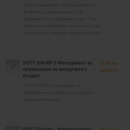
Острият накрайник пробива деликатно
фолиото и дава възможност да
премахване на излишния въздух. Така
можете да апликирате чисто и лесно до
постигане на съвършен краен резултат!
SOTT 100-NP-2 Инструмент за
51.93 лв.
премахване на мехурчета с
(26.55 €)
въздух
SOTT 100-NP-2 инструмент за
премахване на мехурчета с въздух с
форма на писалка.
SOTT Goliath – Изключително
30.61 лв.