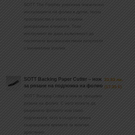
SOTT The Finisher улеснява значително
инсталацията на фолио в дупки, тесни
пространства и около сложни
декоративни елементи. Този
инструмент ви дава възможност да
постигнете висококачествени резултати
с минимални усилия.
SOTT Backing Paper Cutter – нож
33.93 лв.
за рязане на подложка на фолио
(17.35 €)
SOTT Backing Cutter е нож за прецизно
рязане на фолио. С него можете да
разрежете фолиото или само
подложката, като в същото време
съкращавате времето за монтаж
драстично.