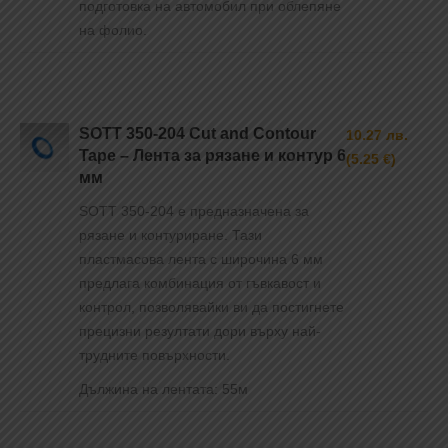
подготовка на автомобил при облепяне
на фолио.
SOTT 350-204 Cut and Contour
10.27 лв.
Tape – Лента за рязане и контур 6
(5.25 €)
мм
SOTT 350-204 е предназначена за
рязане и контуриране. Тази
пластмасова лента с широчина 6 мм
предлага комбинация от гъвкавост и
контрол, позволявайки ви да постигнете
прецизни резултати дори върху най-
трудните повърхности.
Дължина на лентата: 55м