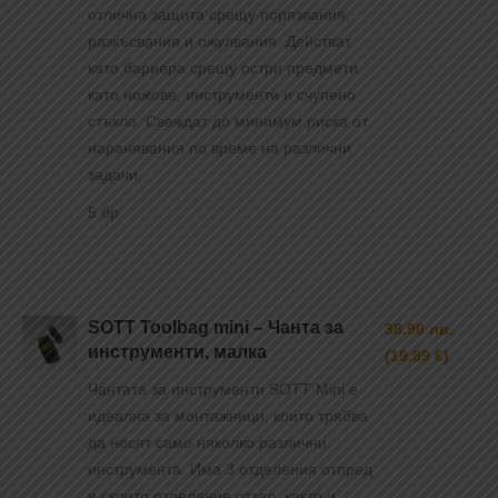
отлична защита срещу порязвания,
разкъсвания и ожулвания. Действат
като бариера срещу остри предмети
като ножове, инструменти и счупено
стъкло. Свеждат до минимум риска от
наранявания по време на различни
задачи.
5 бр.
SOTT Toolbag mini – Чанта за
38.90 лв.
инструменти, малка
(19.89 €)
Чантата за инструменти SOTT Mini е
идеална за монтажници, които трябва
да носят само няколко различни
инструмента. Има 3 отделения отпред
и скрито отделение отзад, както и