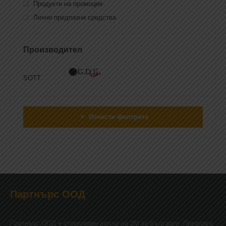
Продукти на промоция
Лични предпазни средства
Производител
SOTT
Изчисти филтрите
Партнърс ООД
Партнърс ООД e оторизиран дилър на 3М за България. Предлага