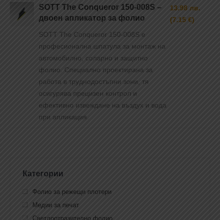
SOTT The Conqueror 150-008S –
13.98 лв.
двоен апликатор за фолио
(7.15 €)
SOTT The Conqueror 150-008S е
професионална шпатула за монтаж на
автомобилно, соларно и защитно
фолио. Специално проектирана за
работа в труднодостъпни зони, тя
осигурява прецизен контрол и
ефективно извеждане на въздух и вода
при апликация.
Категории
Фолио за режещи плотери
Медии за печат
Светлоотразително фолио