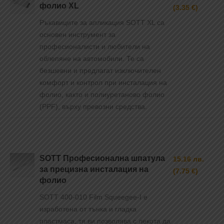
фолио XL
(3.35 €)
Ръкавиците за апликация SOTT XL са
основен инструмент за
професионалисти и любители на
облепяне на автомобили. Те са
безшевни и предлагат изключителен
комфорт и контрол при инсталация на
фолио, както и полиуретаново фолио
(PPF), върху превозни средства.
SOTT Професионална шпатула
15.16 лв.
за прецизна инсталация на
(7.75 €)
фолио
SOTT 400-010 Film Squeegee-I е
изработена от тънка и гладка
пластмаса, тя ви позволява с лекота да