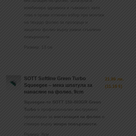
инсталация на фолио. Шпатулата
комбинира здравина и гъвкавост, като
това я прави отличен избор при монтаж
на твърдо фолио за прозорци и
защитно фолио върху равни стъклени
повърхности.
Размер: 13 см
SOTT Softline Green Turbo
21.86 лв.
Squeegee – мека шпатула за
(11.18 €)
нанасяне на фолио, 9cm
Squeegee-то SOTT 150-003GR Green
Turbo
е професионален инструмент,
проектиран за
инсталация на фолио
и
стикери върху
мокри повърхности
.
Размер: 9см