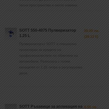
тесни пространства и около извивки.
SOTT 550-4075 Пулверизатор
55.00 лв.
1.25 L
(28.12 €)
Пулверизаторът SOTT е специално
проектиран за нуждите на
професионалистите по облепяне на
автомобили. Разполага с голям
капацитет от 1,25 литра и регулируема
дюза.
SOTT Ръкавици за апликация на
6.55 лв.