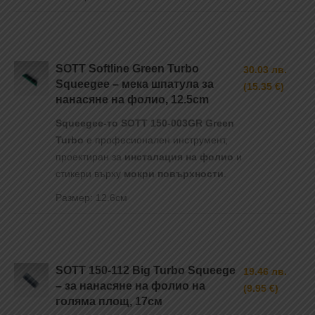
SOTT Softline Green Turbo
30.03 лв.
Squeegee – мека шпатула за
(15.35 €)
нанасяне на фолио, 12.5cm
Squeegee-то SOTT 150-003GR Green
Turbo
е професионален инструмент,
проектиран за
инсталация на фолио
и
стикери върху
мокри повърхности
.
Размер: 12.6см
SOTT 150-112 Big Turbo Squeege
19.46 лв.
– за нанасяне на фолио на
(9.95 €)
голяма площ, 17см