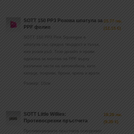
SOTT 150 PP3 Розова шпатула за
23.77 лв.
PPF фолио
(12.15 €)
SOTT 150 PP3 Pink Squeegee е
шпатула със средна твърдост и тънък,
мек розов ръб. Този дизайн я прави
идеална за монтаж на PPF върху
различни части на автомобила, като
капаци, покриви, брони, крила и врати.
Размер: 10см
SOTT Little Willies:
18.28 лв.
Противосрезни пръстчета
(9.35 €)
Противосрезните пръстчета осигуряват