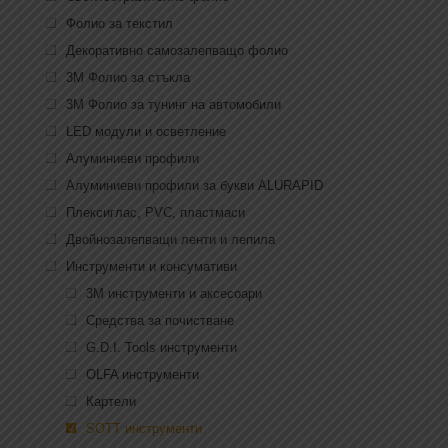
Фолио за текстил
Декоративно самозалепващо фолио
3M Фолио за стъкла
3M Фолио за тунинг на автомобили
LED модули и осветление
Алуминиеви профили
Алуминиеви профили за букви ALURAPID
Плексиглас, PVC, пластмаси
Двойнозалепващи ленти и лепила
Инструменти и консумативи
3M инструменти и аксесоари
Средства за почистване
G.D.I. Tools инструменти
OLFA инструменти
Картели
SOTT инструменти