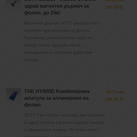
здрав магнитен държач за
(15.65 €)
фолио, до 24кг
Магнитен държач SOTT решава чест
проблем при монтажа на фолио.
Осигурява допълнителна сила на
захват, която задържа листа
неподвижен и улеснява работния
процес.
THE HYBRID Комбинирана
70.71 лв.
шпатула за апликиране на
(36.15 €)
фолио
SOTT The Hybrid съчетава две шпатули
в една! Синята страна е средно твърда,
а оранжевата е мека. По този начин