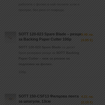
работите с фолио в най-тесните ъгли и
пролуки, без риск от повреда.
SOTT 120-023 Spare Blade – резци
9.48 лв.
за Backing Paper Cutter 10бр
(4.85 €)
SOTT 120-023 Spare Blade
са десет
броя резервни резци за
SOTT Backing
Paper Cutter – нож за рязане на
подложка на фолио.
10бр.
SOTT 150-CSF13 Филцова лента
4.21 лв.
за шпатули, 13см
(2.15 €)