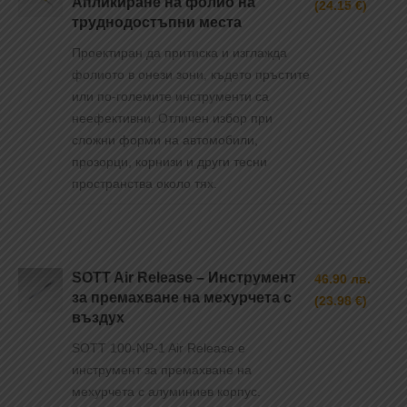
Апликиране на фолио на
(24.15 €)
труднодостъпни места
Проектиран да притиска и изглажда
фолиото в онези зони, където пръстите
или по-големите инструменти са
неефективни. Отличен избор при
сложни форми на автомобили,
прозорци, корнизи и други тесни
пространства около тях.
SOTT Air Release – Инструмент
46.90 лв.
за премахване на мехурчета с
(23.98 €)
въздух
SOTT 100-NP-1 Air Release e
инструмент за премахване на
мехурчета с алуминиев корпус.