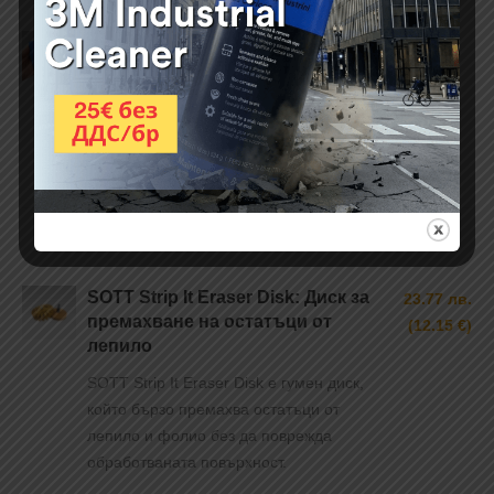
SOTT Emblem Removal Tool –
44.30 лв.
премахване на емблеми
(22.65 €)
SOTT Emblem Removal Tool e
безопасен и ефективен начин да
премахнете автомобилни емблеми, без
да повредите основната боя.
SOTT Strip It Eraser Disk: Диск за
23.77 лв.
премахване на остатъци от
(12.15 €)
лепило
SOTT Strip It Eraser Disk е гумен диск,
който бързо премахва остатъци от
лепило и фолио без да поврежда
обработваната повърхност.