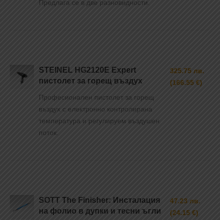
Предлага се в две разновидности.
STEINEL HG2120E Expert
325.75 лв.
пистолет за горещ въздух
(166.55 €)
Професионален пистолет за горещ
въздух с електронно контролирана
температура и регулируем въздушен
поток.
SOTT The Finisher: Инсталация
47.23 лв.
на фолио в дупки и тесни ъгли
(24.15 €)