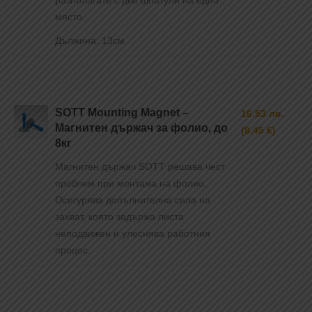
разполагате с две шпатули на едно
място.
Дължина: 13см
SOTT Mounting Magnet –
16.53 лв.
Магнитен държач за фолио, до
(8.45 €)
8кг
Магнитен държач SOTT решава чест
проблем при монтажа на фолио.
Осигурява допълнителна сила на
захват, която задържа листа
неподвижен и улеснява работния
процес.