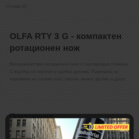
Отзиви (0)
OLFA RTY 3 G - компактен
ротационен нож
Висококачествен ротационен нож от въглеродна стомана.
С въртящ се скалпел и удобна дръжка. Подходящ за
изрязване на слоеве плат, хартия, винил, фолио и други.
Приложения:
хартия