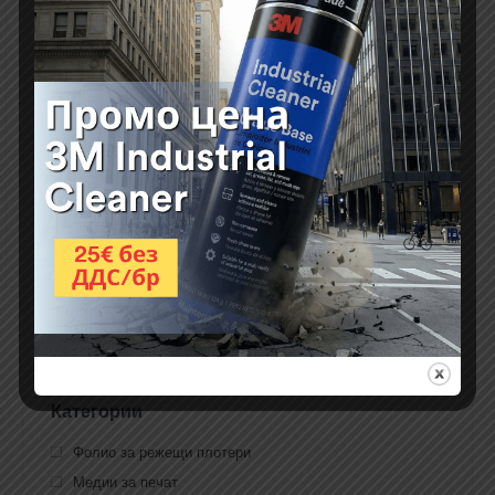
слоеве плат
винил
фолио
Категории
Фолио за режещи плотери
Медии за печат