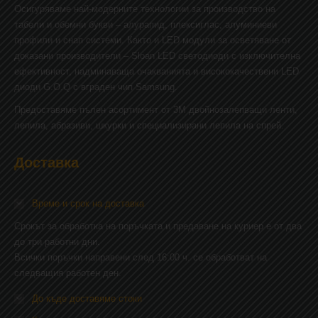
Осигуряваме най-модерните технологии за производство на
табели и обемни букви – алурапид, плексиглас, алуминиеви
профили и снап системи. Както и LED модули за осветяване от
доказани производители – Sloan LED светодиоди с изключителна
ефективност, надминаваща очакванията и висококачествени LED
диоди G.O.Q с вграден чип Samsung.
Предоставяме пълен асортимент от 3М двойнозалепващи ленти,
лепила, абразиви, шкурки и специализирани лепила на спрей.
Доставка
Време и срок на доставка
Срокът за обработка на поръчката и предаване на куриер е от два
до три работни дни.
Всички поръчки направени след 16:00 ч. се обработват на
следващия работен ден.
До къде доставяме стоки