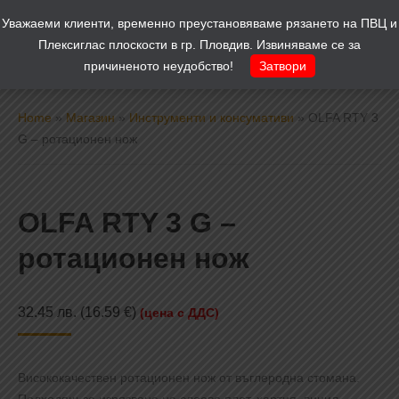
Уважаеми клиенти, временно преустановяваме рязането на ПВЦ и
Количка
0
Плексиглас плоскости в гр. Пловдив. Извиняваме се за
причиненото неудобство!
Затвори
Home
»
Магазин
»
Инструменти и консумативи
»
OLFA RTY 3
G – ротационен нож
OLFA RTY 3 G –
ротационен нож
32.45
лв.
(16.59 €)
(цена с ДДС)
Висококачествен ротационен нож от въглеродна стомана.