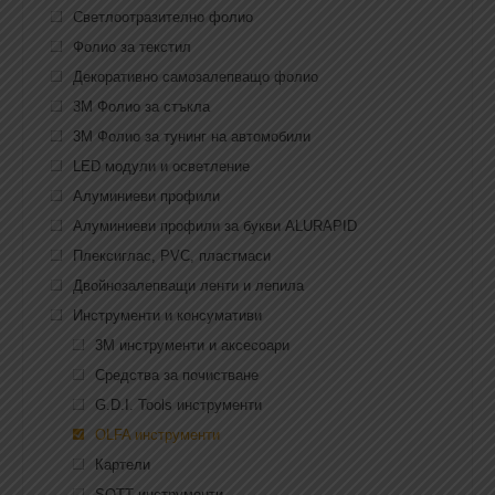
Светлоотразително фолио
Фолио за текстил
Декоративно самозалепващо фолио
3M Фолио за стъкла
3M Фолио за тунинг на автомобили
LED модули и осветление
Алуминиеви профили
Алуминиеви профили за букви ALURAPID
Плексиглас, PVC, пластмаси
Двойнозалепващи ленти и лепила
Инструменти и консумативи
3M инструменти и аксесоари
Средства за почистване
G.D.I. Tools инструменти
OLFA инструменти
Картели
SOTT инструменти