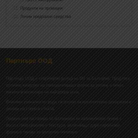
Продукти на промоция
Лични предпазни средства
Партнърс ООД
Партнърс ООД e оторизиран дилър на 3М за България. Предлага
отлично качество на самозалепващо фолио за рязане и печат,
винили и аксесоари на най-добра цена.
Внасяме уникално по рода си фолио за архитектурни декорации и
дизайн на стени и стъкла.
Лидери сме на пазара на материали за автомобилен тунинг с
богата гама цветове и текстури, включващи дори карбоново
фолио и такова за цялостно облепяне.