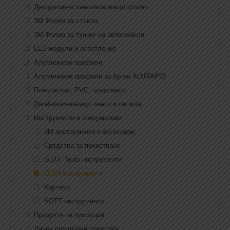
Декоративно самозалепващо фолио
3M Фолио за стъкла
3M Фолио за тунинг на автомобили
LED модули и осветление
Алуминиеви профили
Алуминиеви профили за букви ALURAPID
Плексиглас, PVC, пластмаси
Двойнозалепващи ленти и лепила
Инструменти и консумативи
3M инструменти и аксесоари
Средства за почистване
G.D.I. Tools инструменти
OLFA инструменти
Картели
SOTT инструменти
Продукти на промоция
Лични предпазни средства