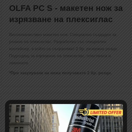
OLFA PC S - макетен нож за
изрязване на плексиглас
Висококачествен макетен нож. Специално създаден за
рязане на плексиглас. Разработен със специален
контейнер, в който се съхраняват 2 бр. резервни резци.
Подходящ за изрязване на плексиглас, пластмаса и
ламинати.
*При закупуване на ножа получавате 2 бр. резци.
Приложения:
плексиглас