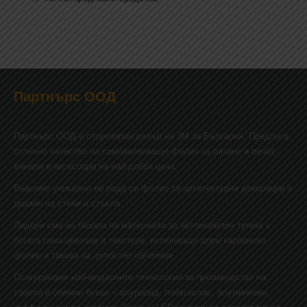
Партнърс ООД
Партнърс ООД e оторизиран дилър на 3М за България. Предлага
отлично качество на самозалепващо фолио за рязане и печат,
винили и аксесоари на най-добра цена.
Внасяме уникално по рода си фолио за архитектурни декорации и
дизайн на стени и стъкла.
Лидери сме на пазара на материали за автомобилен тунинг с
богата гама цветове и текстури, включващи дори карбоново
фолио и такова за цялостно облепяне.
Осигуряваме най-модерните технологии за производство на
табели и обемни букви – алурапид, плексиглас, алуминиеви