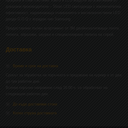
профили и снап системи. Както и LED модули за осветяване от
доказани производители – Sloan LED светодиоди с изключителна
ефективност, надминаваща очакванията и висококачествени LED
диоди G.O.Q с вграден чип Samsung.
Предоставяме пълен асортимент от 3М двойнозалепващи ленти,
лепила, абразиви, шкурки и специализирани лепила на спрей.
Доставка
Време и срок на доставка
Срокът за обработка на поръчката и предаване на куриер е от два
до три работни дни.
Всички поръчки направени след 16:00 ч. се обработват на
следващия работен ден.
До къде доставяме стоки
Колко струва доставката