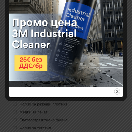
пластмаса
ламинати
Категории
Фолио за режещи плотери
Медии за печат
Светлоотразително фолио
Фолио за текстил