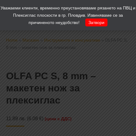
Уважаеми клиенти, временно преустановяваме рязането на ПВЦ и
Количка
0
Плексиглас плоскости в гр. Пловдив. Извиняваме се за
причиненото неудобство!
Затвори
Home
»
Магазин
»
Инструменти и консумативи
»
OLFA PC S,
8 mm – макетен нож за плексиглас
OLFA PC S, 8 mm –
макетен нож за
плексиглас
11.89
лв.
(6.08 €)
(цена с ДДС)