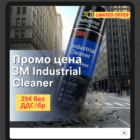
Основни характеристики:
тефлонова шпатула с много приложения
удобен инструмент за апликация на фолио
за фолио за автомобилни стъкла
за фолио за графики на автомобили и защитно фолио
за коли