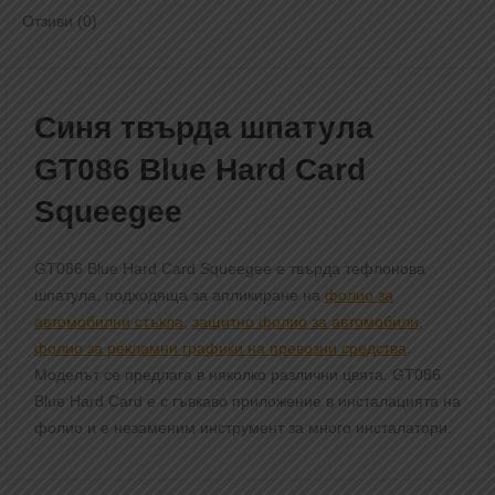
Отзиви (0)
Синя твърда шпатула
GT086 Blue Hard Card
Squeegee
GT086 Blue Hard Card Squeegee е твърда тефлонова
шпатула, подходяща за апликиране на
фолио за
автомобилни стъкла
,
защитно фолио за автомобили
,
фолио за рекламни графики на превозни средства
.
Моделът се предлага в няколко различни цвята. GT086
Blue Hard Card е с гъвкаво приложение в инсталацията на
фолио и е незаменим инструмент за много инсталатори.