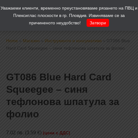
Уважаеми клиенти, временно преустановяваме рязането на ПВЦ и
Количка
0
Плексиглас плоскости в гр. Пловдив. Извиняваме се за
причиненото неудобство!
Затвори
Home
»
Магазин
»
Инструменти и консумативи
»
GT086 Blue
Hard Card Squeegee – синя тефлонова шпатула за фолио
GT086 Blue Hard Card
Squeegee – синя
тефлонова шпатула за
фолио
7.02
лв.
(3.59 €)
(цена с ДДС)