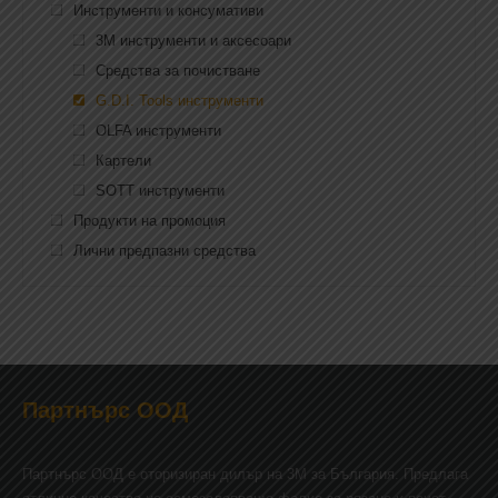
Инструменти и консумативи
3M инструменти и аксесоари
Средства за почистване
G.D.I. Tools инструменти
OLFA инструменти
Картели
SOTT инструменти
Продукти на промоция
Лични предпазни средства
Партнърс ООД
Партнърс ООД e оторизиран дилър на 3М за България. Предлага