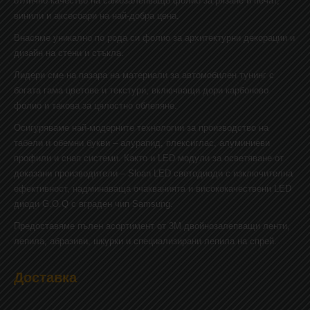
отлично качество на самозалепващо фолио за рязане и печат,
винили и аксесоари на най-добра цена.
Внасяме уникално по рода си фолио за архитектурни декорации и
дизайн на стени и стъкла.
Лидери сме на пазара на материали за автомобилен тунинг с
богата гама цветове и текстури, включващи дори карбоново
фолио и такова за цялостно облепяне.
Осигуряваме най-модерните технологии за производство на
табели и обемни букви – алурапид, плексиглас, алуминиеви
профили и снап системи. Както и LED модули за осветяване от
доказани производители – Sloan LED светодиоди с изключителна
ефективност, надминаваща очакванията и висококачествени LED
диоди G.O.Q с вграден чип Samsung.
Предоставяме пълен асортимент от 3М двойнозалепващи ленти,
лепила, абразиви, шкурки и специализирани лепила на спрей.
Доставка