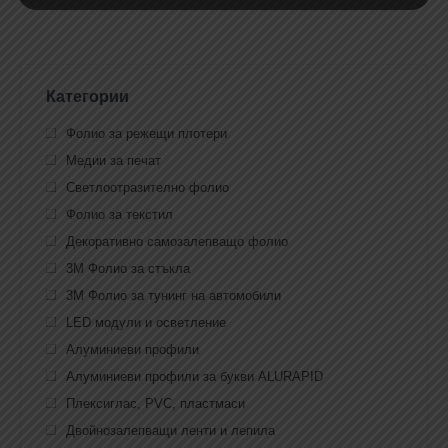
Категории
Фолио за режещи плотери
Медии за печат
Светлоотразително фолио
Фолио за текстил
Декоративно самозалепващо фолио
3M Фолио за стъкла
3M Фолио за тунинг на автомобили
LED модули и осветление
Алуминиеви профили
Алуминиеви профили за букви ALURAPID
Плексиглас, PVC, пластмаси
Двойнозалепващи ленти и лепила