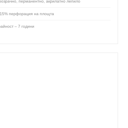
розрачно, перманентно, акрилатно лепило
 15% перфорация на площта
райност – 7 години