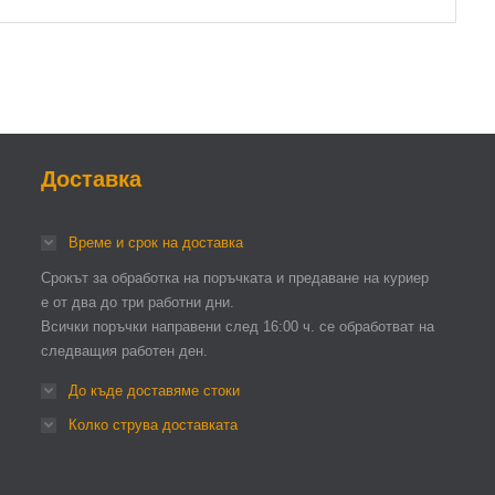
Доставка
Време и срок на доставка
Срокът за обработка на поръчката и предаване на куриер
е от два до три работни дни.
Всички поръчки направени след 16:00 ч. се обработват на
следващия работен ден.
До къде доставяме стоки
Колко струва доставката