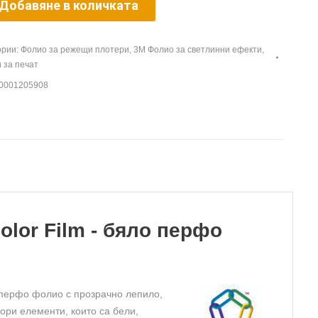
Добавяне в количката
ории:
Фолио за режещи плотери
,
3M Фолио за светлинни ефекти
,
 за печат
0001205908
olor Film - бяло перфо
о перфо фолио с прозрачно лепило,
ри елементи, които са бели,