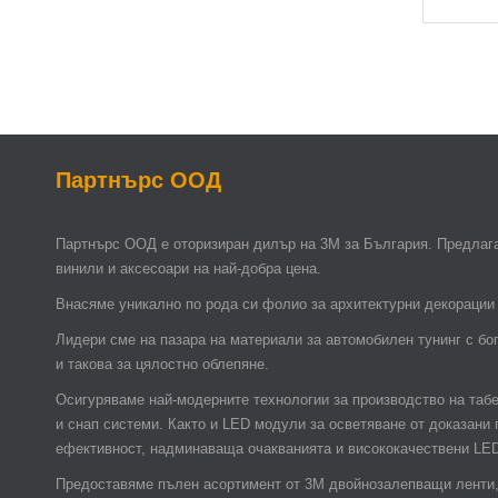
Партнърс ООД
Партнърс ООД e оторизиран дилър на 3М за България. Предлага
винили и аксесоари на най-добра цена.
Внасяме уникално по рода си фолио за архитектурни декорации 
Лидери сме на пазара на материали за автомобилен тунинг с бо
и такова за цялостно облепяне.
Осигуряваме най-модерните технологии за производство на таб
и снап системи. Както и LED модули за осветяване от доказани
ефективност, надминаваща очакванията и висококачествени LE
Предоставяме пълен асортимент от 3М двойнозалепващи ленти, 