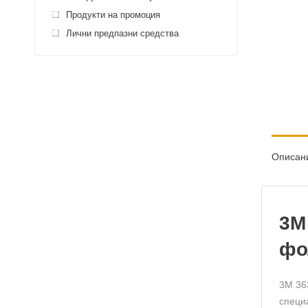
Продукти на промоция
Лични предпазни средства
Описан
3M
фо
3M 36
специ