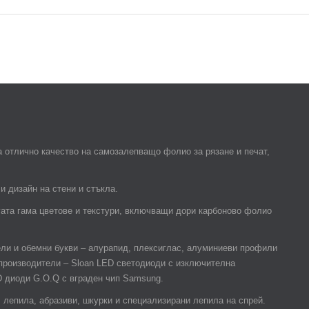
 отлично качество на самозалепващо фолио за рязане и печат,
и дизайн на стени и стъкла.
гата гама цветове и текстури, включващи дори карбоново фолио
ели и обемни букви – алурапид, плексиглас, алуминиеви профили
 производители – Sloan LED светодиоди с изключителна
D диоди G.O.Q с вграден чип Samsung.
лепила, абразиви, шкурки и специализирани лепила на спрей.