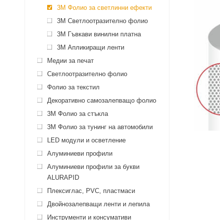
3M Фолио за светлинни ефекти
3M Светлоотразително фолио
3M Гъвкави винилни платна
3M Апликиращи ленти
Медии за печат
Светлоотразително фолио
Фолио за текстил
Декоративно самозалепващо фолио
3M Фолио за стъкла
3M Фолио за тунинг на автомобили
LED модули и осветление
Алуминиеви профили
Алуминиеви профили за букви
ALURAPID
Плексиглас, PVC, пластмаси
Двойнозалепващи ленти и лепила
Инструменти и консумативи