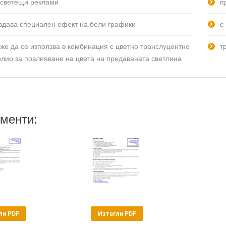
 светещи реклами
п
здава специален ефект на бели графики
с
же да се използва в комбинация с цветно транслуцентно
т
лио за повлияване на цвета на предаваната светлина
менти:
ли PDF
Изтегли PDF