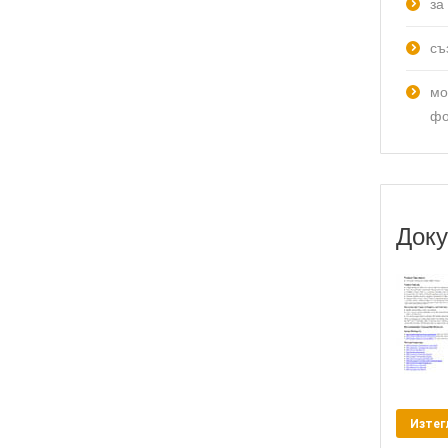
за
съ
мо
фо
Доку
Изтег