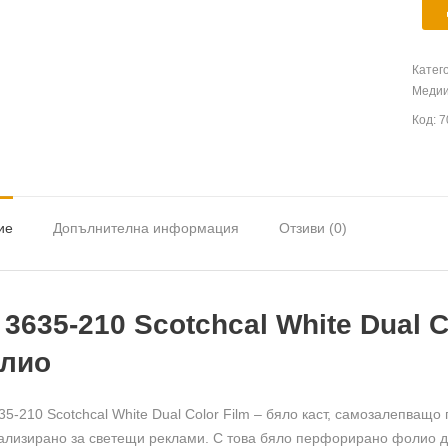
Катег
Медии
Код:
7
ие
Допълнителна информация
Отзиви (0)
 3635-210 Scotchcal White Dual C
лио
35-210 Scotchcal White Dual Color Film – бяло каст, самозалепващ
ализирано за светещи реклами. С това бяло перфорирано фолио до