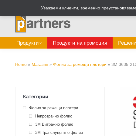
Zalepi.eu
Табелен калкулатор
Уважаеми клиенти, временно преустановяваме 
Продукти
Продукти на промоция
Решени
Home
»
Магазин
»
Фолио за режещи плотери
»
3M 3635-210
Категории
Фолио за режещи плотери
Непрозрачно фолио
3M Витражно фолио
3M Транслуцентно фолио