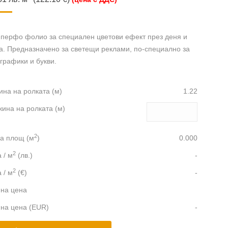
 перфо фолио за специален цветови ефект през деня и
а. Предназначено за светещи реклами, по-специално за
графики и букви.
на на ролката (м)
1.22
ина на ролката (м)
2
а площ (м
)
0.000
2
 / м
(лв.)
-
2
 / м
(€)
-
на цена
на цена (EUR)
-