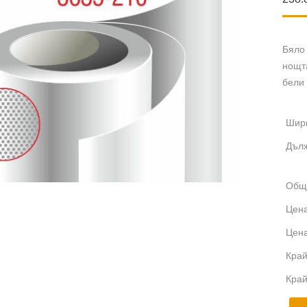
Бяло
нощт
бели 
Шири
Дълж
Общ
Цена
Цена
Край
Край