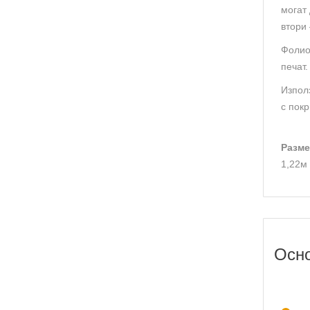
могат 
втори 
Фолио
печат.
Използ
с пок
Разме
1,22м
Осно