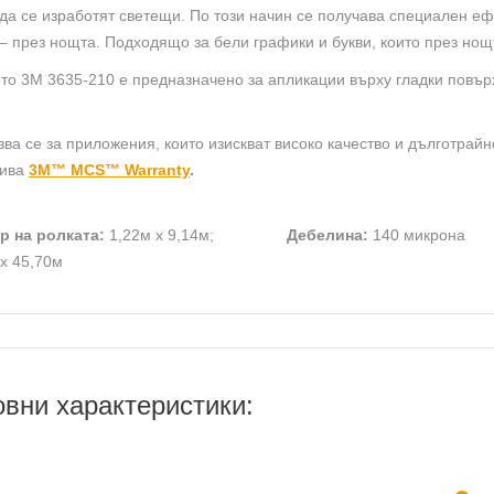
да се изработят светещи. По този начин се получава специален ефе
– през нощта. Подходящо за бели графики и букви, които през нощт
то 3M 3635-210 е предназначено за апликации върху гладки повър
ва се за приложения, които изискват високо качество и дълготрайн
рива
3M™ MCS™ Warranty
.
р на ролката:
1,22м х 9,14м;
Дебелина:
140 микрона
 х 45,70м
вни характеристики: