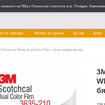
рязането на ПВЦ и Плексиглас плоскости в гр. Пловдив. Извинява
я по сектори
Фолио за тунинг
За нас
Блог
 Scotchcal White Dual Color Film – бяло перфо фолио
3M
Wh
б
238.