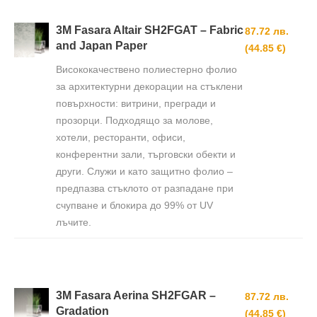
3M Fasara Altair SH2FGAT – Fabric
87.72 лв.
and Japan Paper
(44.85 €)
Висококачествено полиестерно фолио
за архитектурни декорации на стъклени
повърхности: витрини, прегради и
прозорци. Подходящо за молове,
хотели, ресторанти, офиси,
конферентни зали, търговски обекти и
други. Служи и като защитно фолио –
предпазва стъклото от разпадане при
счупване и блокира до 99% от UV
лъчите.
3M Fasara Aerina SH2FGAR –
87.72 лв.
Gradation
(44.85 €)