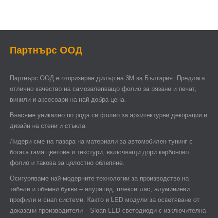
Партнърс ООД
Партнърс ООД e оторизиран дилър на 3М за България. Предлага
отлично качество на самозалепващо фолио за рязане и печат,
винили и аксесоари на най-добра цена.
Внасяме уникално по рода си фолио за архитектурни декорации и
дизайн на стени и стъкла.
Лидери сме на пазара на материали за автомобилен тунинг с
богата гама цветове и текстури, включващи дори карбоново
фолио и такова за цялостно облепяне.
Осигуряваме най-модерните технологии за производство на
табели и обемни букви – алурапид, плексиглас, алуминиеви
профили и снап системи. Както и LED модули за осветяване от
доказани производители – Sloan LED светодиоди с изключителна