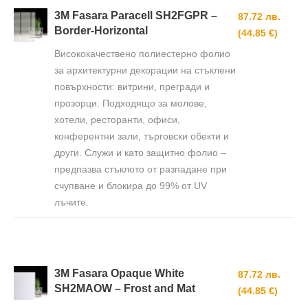
3M Fasara Paracell SH2FGPR –
87.72 лв.
Border-Horizontal
(44.85 €)
Висококачествено полиестерно фолио
за архитектурни декорации на стъклени
повърхности: витрини, прегради и
прозорци. Подходящо за молове,
хотели, ресторанти, офиси,
конферентни зали, търговски обекти и
други. Служи и като защитно фолио –
предпазва стъклото от разпадане при
счупване и блокира до 99% от UV
лъчите.
3M Fasara Opaque White
87.72 лв.
SH2MAOW – Frost and Mat
(44.85 €)