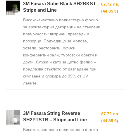
3M Fasara Sutie Black SH2BKST –
87.72 лв.
Stripe and Line
(44.85 €)
Висококачествено полиестерно фолио
за архитектурни декорации на стъклени
повърхности: витрини, прегради и
прозорци. Подходящо за молове,
хотели, ресторанти, офиси,
конферентни зали, търговски обекти и
други. Служи и като защитно фолио –
предпазва стъклото от разпадане при
счупване и блокира до 99% от UV
лъчите.
3M Fasara String Reverse
87.72 лв.
SH2PTSTR – Stripe and Line
(44.85 €)
Висококачествено полиестерно фолио