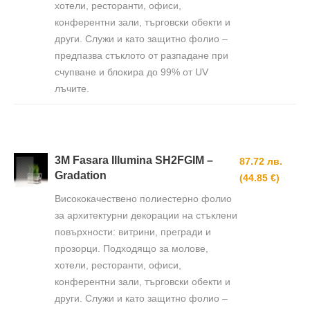
хотели, ресторанти, офиси,
конферентни зали, търговски обекти и
други. Служи и като защитно фолио –
предпазва стъклото от разпадане при
счупване и блокира до 99% от UV
лъчите.
3M Fasara Illumina SH2FGIM –
87.72 лв.
Gradation
(44.85 €)
Висококачествено полиестерно фолио
за архитектурни декорации на стъклени
повърхности: витрини, прегради и
прозорци. Подходящо за молове,
хотели, ресторанти, офиси,
конферентни зали, търговски обекти и
други. Служи и като защитно фолио –