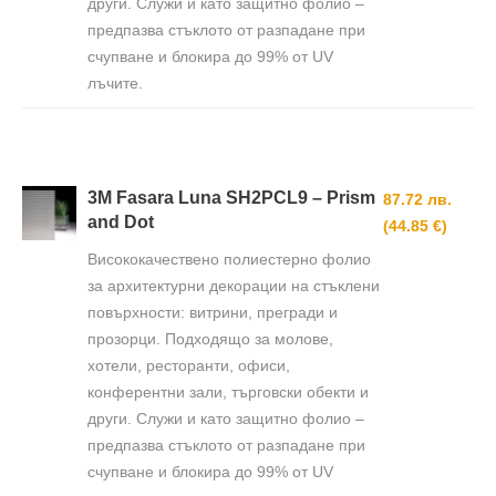
други. Служи и като защитно фолио –
предпазва стъклото от разпадане при
счупване и блокира до 99% от UV
лъчите.
3M Fasara Luna SH2PCL9 – Prism
87.72 лв.
and Dot
(44.85 €)
Висококачествено полиестерно фолио
за архитектурни декорации на стъклени
повърхности: витрини, прегради и
прозорци. Подходящо за молове,
хотели, ресторанти, офиси,
конферентни зали, търговски обекти и
други. Служи и като защитно фолио –
предпазва стъклото от разпадане при
счупване и блокира до 99% от UV