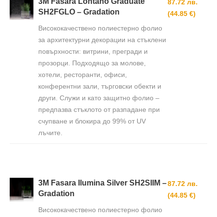
3M Fasara Lontano Graduate
87.72 лв.
SH2FGLO – Gradation
(44.85 €)
Висококачествено полиестерно фолио
за архитектурни декорации на стъклени
повърхности: витрини, прегради и
прозорци. Подходящо за молове,
хотели, ресторанти, офиси,
конферентни зали, търговски обекти и
други. Служи и като защитно фолио –
предпазва стъклото от разпадане при
счупване и блокира до 99% от UV
лъчите.
3M Fasara Ilumina Silver SH2SIIM –
87.72 лв.
Gradation
(44.85 €)
Висококачествено полиестерно фолио