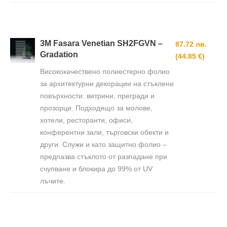
3M Fasara Venetian SH2FGVN –
87.72 лв.
Gradation
(44.85 €)
Висококачествено полиестерно фолио
за архитектурни декорации на стъклени
повърхности: витрини, прегради и
прозорци. Подходящо за молове,
хотели, ресторанти, офиси,
конферентни зали, търговски обекти и
други. Служи и като защитно фолио –
предпазва стъклото от разпадане при
счупване и блокира до 99% от UV
лъчите.