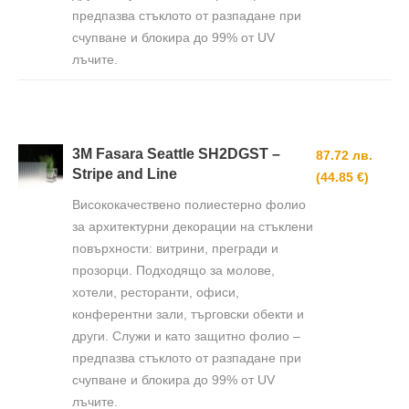
предпазва стъклото от разпадане при
счупване и блокира до 99% от UV
лъчите.
3M Fasara Seattle SH2DGST –
87.72 лв.
Stripe and Line
(44.85 €)
Висококачествено полиестерно фолио
за архитектурни декорации на стъклени
повърхности: витрини, прегради и
прозорци. Подходящо за молове,
хотели, ресторанти, офиси,
конферентни зали, търговски обекти и
други. Служи и като защитно фолио –
предпазва стъклото от разпадане при
счупване и блокира до 99% от UV
лъчите.