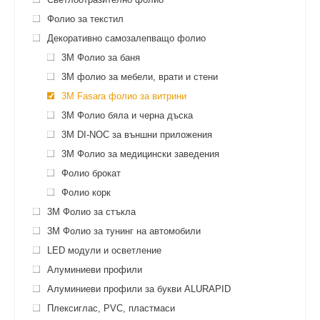
Фолио за текстил
Декоративно самозалепващо фолио
3M Фолио за баня
3M фолио за мебели, врати и стени
3М Fasara фолио за витрини
3M Фолио бяла и черна дъска
3M DI-NOC за външни приложения
3M Фолио за медицински заведения
Фолио брокат
Фолио корк
3M Фолио за стъкла
3M Фолио за тунинг на автомобили
LED модули и осветление
Алуминиеви профили
Алуминиеви профили за букви ALURAPID
Плексиглас, PVC, пластмаси