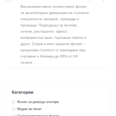
Висококачествено полиестерно фолио
за архитектурни декорации на стъклени
повърхности: витрини, прегради и
прозорци. Подходящо за молове,
хотели, ресторанти, офиси,
конферентни зали, търговски обекти и
други. Служи и като защитно фолио –
предпазва стъклото от разпадане при
счупване и блокира до 99% от UV
лъчите.
Категории
Фолио за режещи плотери
Медии за печат
Светлоотразително фолио