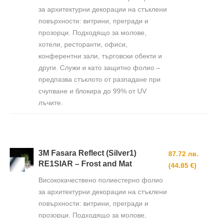
за архитектурни декорации на стъклени
повърхности: витрини, прегради и
прозорци. Подходящо за молове,
хотели, ресторанти, офиси,
конферентни зали, търговски обекти и
други. Служи и като защитно фолио –
предпазва стъклото от разпадане при
счупване и блокира до 99% от UV
лъчите.
3M Fasara Reflect (Silver1)
87.72 лв.
RE1SIAR – Frost and Mat
(44.85 €)
Висококачествено полиестерно фолио
за архитектурни декорации на стъклени
повърхности: витрини, прегради и
прозорци. Подходящо за молове,