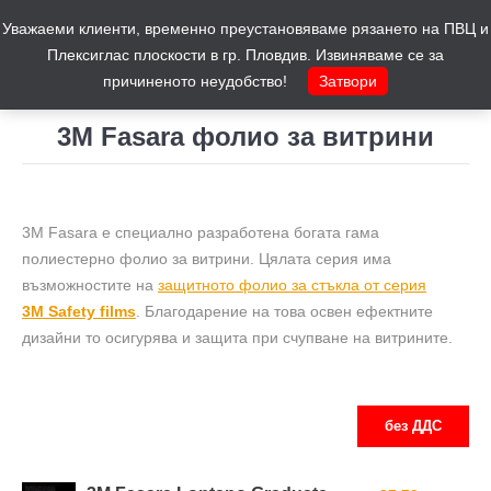
Уважаеми клиенти, временно преустановяваме рязането на ПВЦ и
Количка
0
Плексиглас плоскости в гр. Пловдив. Извиняваме се за
причиненото неудобство!
Затвори
3М Fasara фолио за витрини
You are here:
3M Fasara е специално разработена богата гама
полиестерно фолио за витрини. Цялата серия има
възможностите на
защитното фолио за стъкла от серия
3M Safety films
. Благодарение на това освен ефектните
дизайни то осигурява и защита при счупване на витрините.
без ДДС