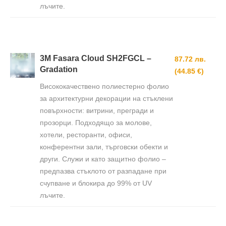
лъчите.
3M Fasara Cloud SH2FGCL –
87.72 лв.
Gradation
(44.85 €)
Висококачествено полиестерно фолио
за архитектурни декорации на стъклени
повърхности: витрини, прегради и
прозорци. Подходящо за молове,
хотели, ресторанти, офиси,
конферентни зали, търговски обекти и
други. Служи и като защитно фолио –
предпазва стъклото от разпадане при
счупване и блокира до 99% от UV
лъчите.