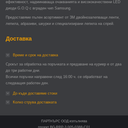
ефективност, надминаваща очакванията и висококачествени LED
диоди G.O.Q с вграден чип Samsung.
Предоставяме пълен асортимент от 3М двойнозалепващи ленти,
лепила, абразиви, шкурки и специализирани лепила на спрей.
Доставка
Време и срок на доставка
Срокът за обработка на поръчката и предаване на куриер е от два
до три работни дни.
Всички поръчки направени след 16:00 ч. се обработват на
следващия работен ден.
До къде доставяме стоки
Колко струва доставката
ПАРТНЪРС ООД изпълнява
проект BG-RRP-3.005-0388-C01