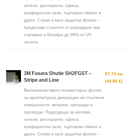
хотели, ресторанти, офиси,
конферентни зали, търговски обекти и
други. Служи и като защитно фолио –
предпазва стъклото от разпадане при
счупване и блокира до 99% от UV
лъчите.
3M Fasara Shutie SH2FGST –
87.72 лв.
Stripe and Line
(44.85 €)
Висококачествено полиестерно фолио
за архитектурни декорации на стъклени
повърхности: витрини, прегради и
прозорци. Подходящо за молове,
хотели, ресторанти, офиси,
конферентни зали, търговски обекти и
други. Служи и като защитно фолио –