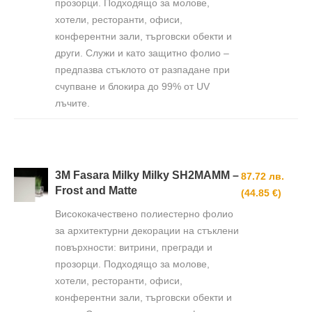
прозорци. Подходящо за молове,
хотели, ресторанти, офиси,
конферентни зали, търговски обекти и
други. Служи и като защитно фолио –
предпазва стъклото от разпадане при
счупване и блокира до 99% от UV
лъчите.
3M Fasara Milky Milky SH2MAMM –
87.72 лв.
Frost and Matte
(44.85 €)
Висококачествено полиестерно фолио
за архитектурни декорации на стъклени
повърхности: витрини, прегради и
прозорци. Подходящо за молове,
хотели, ресторанти, офиси,
конферентни зали, търговски обекти и