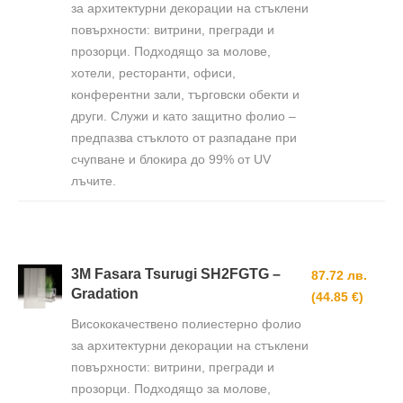
за архитектурни декорации на стъклени
повърхности: витрини, прегради и
прозорци. Подходящо за молове,
хотели, ресторанти, офиси,
конферентни зали, търговски обекти и
други. Служи и като защитно фолио –
предпазва стъклото от разпадане при
счупване и блокира до 99% от UV
лъчите.
3M Fasara Tsurugi SH2FGTG –
87.72 лв.
Gradation
(44.85 €)
Висококачествено полиестерно фолио
за архитектурни декорации на стъклени
повърхности: витрини, прегради и
прозорци. Подходящо за молове,