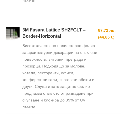
лъчите.
3M Fasara Lattice SH2FGLT –
87.72 лв.
Border-Horizontal
(44.85 €)
Висококачествено полиестерно фолио
за архитектурни декорации на стъклени
повърхности: витрини, прегради и
прозорци. Подходящо за молове,
хотели, ресторанти, офиси,
конферентни зали, търговски обекти и
други. Служи и като защитно фолио –
предпазва стъклото от разпадане при
счупване и блокира до 99% от UV
лъчите.