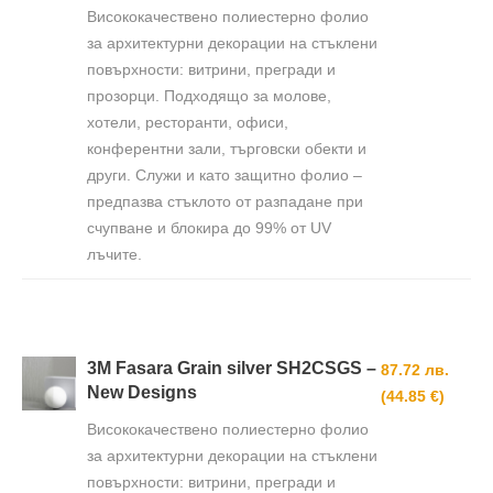
Висококачествено полиестерно фолио
за архитектурни декорации на стъклени
повърхности: витрини, прегради и
прозорци. Подходящо за молове,
хотели, ресторанти, офиси,
конферентни зали, търговски обекти и
други. Служи и като защитно фолио –
предпазва стъклото от разпадане при
счупване и блокира до 99% от UV
лъчите.
3M Fasara Grain silver SH2CSGS –
87.72 лв.
New Designs
(44.85 €)
Висококачествено полиестерно фолио
за архитектурни декорации на стъклени
повърхности: витрини, прегради и