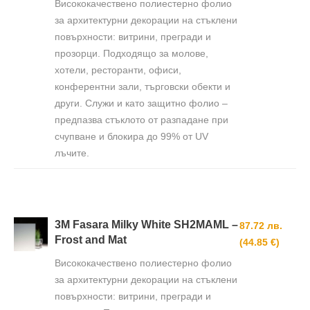
Висококачествено полиестерно фолио
за архитектурни декорации на стъклени
повърхности: витрини, прегради и
прозорци. Подходящо за молове,
хотели, ресторанти, офиси,
конферентни зали, търговски обекти и
други. Служи и като защитно фолио –
предпазва стъклото от разпадане при
счупване и блокира до 99% от UV
лъчите.
3M Fasara Milky White SH2MAML –
87.72 лв.
Frost and Mat
(44.85 €)
Висококачествено полиестерно фолио
за архитектурни декорации на стъклени
повърхности: витрини, прегради и