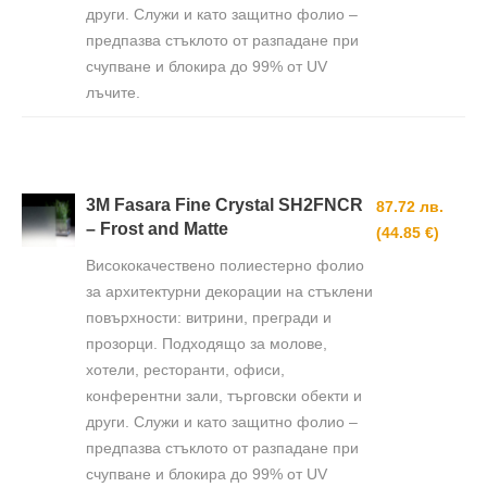
други. Служи и като защитно фолио –
предпазва стъклото от разпадане при
счупване и блокира до 99% от UV
лъчите.
3M Fasara Fine Crystal SH2FNCR
87.72 лв.
– Frost and Matte
(44.85 €)
Висококачествено полиестерно фолио
за архитектурни декорации на стъклени
повърхности: витрини, прегради и
прозорци. Подходящо за молове,
хотели, ресторанти, офиси,
конферентни зали, търговски обекти и
други. Служи и като защитно фолио –
предпазва стъклото от разпадане при
счупване и блокира до 99% от UV