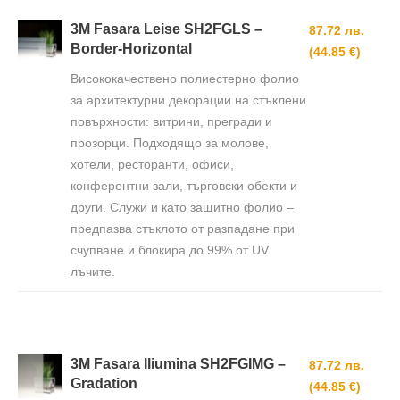
3M Fasara Leise SH2FGLS –
87.72 лв.
Border-Horizontal
(44.85 €)
Висококачествено полиестерно фолио
за архитектурни декорации на стъклени
повърхности: витрини, прегради и
прозорци. Подходящо за молове,
хотели, ресторанти, офиси,
конферентни зали, търговски обекти и
други. Служи и като защитно фолио –
предпазва стъклото от разпадане при
счупване и блокира до 99% от UV
лъчите.
3M Fasara Iliumina SH2FGIMG –
87.72 лв.
Gradation
(44.85 €)