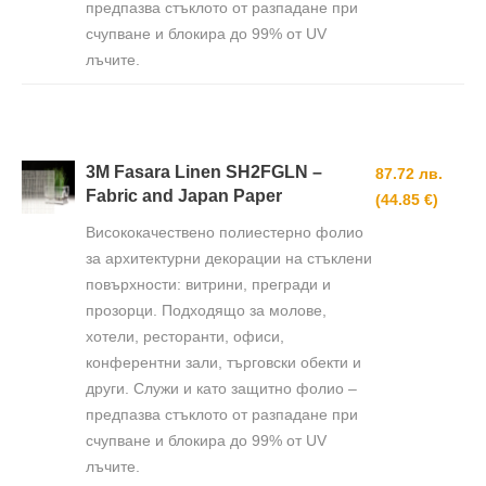
предпазва стъклото от разпадане при
счупване и блокира до 99% от UV
лъчите.
3M Fasara Linen SH2FGLN –
87.72 лв.
Fabric and Japan Paper
(44.85 €)
Висококачествено полиестерно фолио
за архитектурни декорации на стъклени
повърхности: витрини, прегради и
прозорци. Подходящо за молове,
хотели, ресторанти, офиси,
конферентни зали, търговски обекти и
други. Служи и като защитно фолио –
предпазва стъклото от разпадане при
счупване и блокира до 99% от UV
лъчите.