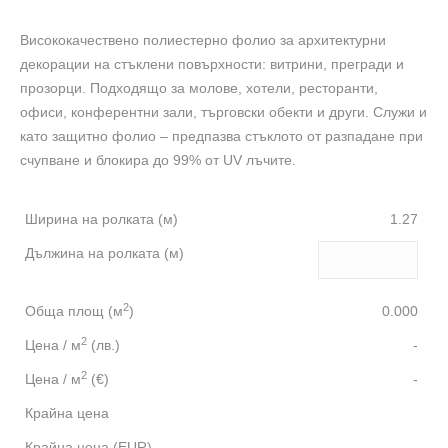
Висококачествено полиестерно фолио за архитектурни
декорации на стъклени повърхности: витрини, прегради и
прозорци. Подходящо за молове, хотели, ресторанти,
офиси, конферентни зали, търговски обекти и други. Служи и
като защитно фолио – предпазва стъклото от разпадане при
счупване и блокира до 99% от UV лъчите.
Ширина на ролката (м)
1.27
Дължина на ролката (м)
2
Обща площ (м
)
0.000
2
Цена / м
(лв.)
-
2
Цена / м
(€)
-
Крайна цена
Крайна цена (EUR)
-