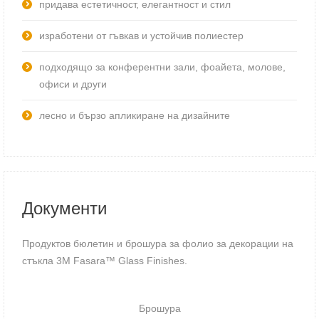
придава естетичност, елегантност и стил
изработени от гъвкав и устойчив полиестер
подходящо за конферентни зали, фоайета, молове,
офиси и други
лесно и бързо апликиране на дизайните
Документи
Продуктов бюлетин и брошура за фолио за декорации на
стъкла 3M Fasara™ Glass Finishes.
Брошура