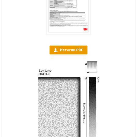
Изтегли PDF