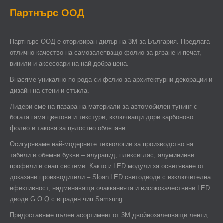
Партнърс ООД
Партнърс ООД e оторизиран дилър на 3М за България. Предлага
отлично качество на самозалепващо фолио за рязане и печат,
винили и аксесоари на най-добра цена.
Внасяме уникално по рода си фолио за архитектурни декорации и
дизайн на стени и стъкла.
Лидери сме на пазара на материали за автомобилен тунинг с
богата гама цветове и текстури, включващи дори карбоново
фолио и такова за цялостно облепяне.
Осигуряваме най-модерните технологии за производство на
табели и обемни букви – алурапид, плексиглас, алуминиеви
профили и снап системи. Както и LED модули за осветяване от
доказани производители – Sloan LED светодиоди с изключителна
ефективност, надминаваща очакванията и висококачествени LED
диоди G.O.Q с вграден чип Samsung.
Предоставяме пълен асортимент от 3М двойнозалепващи ленти,