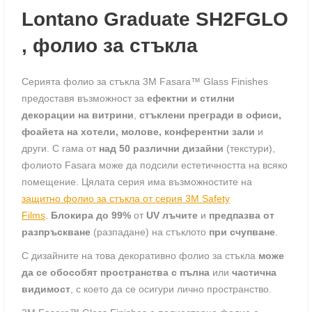
Lontano Graduate SH2FGLO
, фолио за стъкла
Серията фолио за стъкла 3M Fasara™ Glass Finishes
предоставя възможност за
ефектни и стилни
декорации на витрини
,
стъклени
прегради
в офиси,
фоайета на хотели, молове, конферентни зали
и
други. С гама от
над 50 различни дизайни
(текстури),
фолиото Fasara може да подсили естетичността на всяко
помещение. Цялата серия има възможностите на
защитно фолио за стъкла от серия 3M Safety
Films
.
Блокира до 99%
от
UV лъчите
и
предпазва от
разпръскване
(разпадане) на стъклото
при счупване
.
С дизайните на това декоративно фолио за стъкла
може
да се обособят пространства с пълна
или
частична
видимост
, с което да се осигури лично пространство.