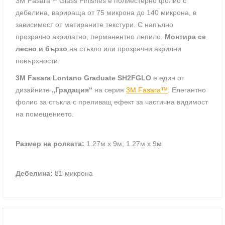
3M Fasara™ Glass Finishes е полиестерно фолио с
дебелина, варираща от 75 микрона до 140 микрона, в
зависимост от матираните текстури. С напълно
прозрачно акрилатно, перманентно лепило.
Монтира се
лесно и бързо
на стъкло или прозрачни акрилни
повърхности.
3M Fasara Lontano Graduate SH2FGLO
е един от
дизайните
„Градация“
на серия
3M Fasara™
. Елегантно
фолио за стъкла с преливащ ефект за частична видимост
на помещението.
Размер на ролката:
1.27м х 9м; 1.27м х 9м
Дебелина:
81 микрона