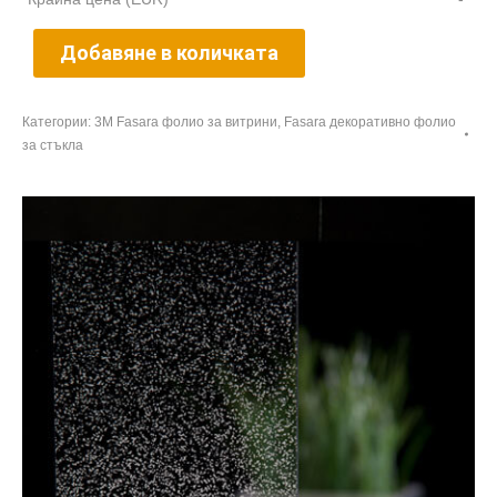
Добавяне в количката
Категории:
3М Fasara фолио за витрини
,
Fasara декоративно фолио
за стъкла