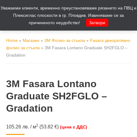
Уважаеми клиенти, временно преустановяваме рязането на ПВЦ и
Количка
0
Плексиглас плоскости в гр. Пловдив. Извиняваме се за
причиненото неудобство!
Затвори
Home
»
Магазин
»
3M Фолио за стъкла
»
Fasara декоративно
фолио за стъкла
»
3M Fasara Lontano Graduate SH2FGLO –
Gradation
3M Fasara Lontano
Graduate SH2FGLO –
Gradation
2
105.26
лв.
/ м
(53.82 €)
(цена с ДДС)