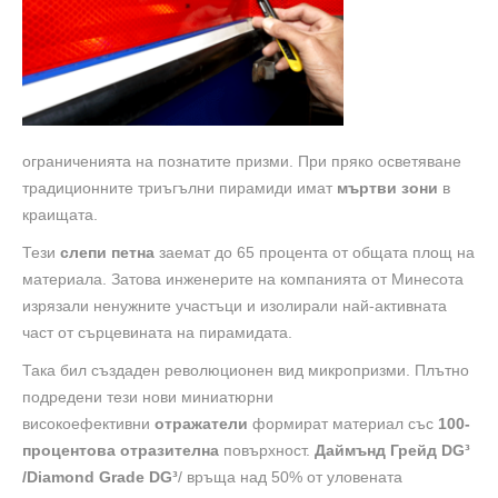
ограниченията на познатите призми. При пряко осветяване
традиционните триъгълни пирамиди имат
мъртви зони
в
краищата.
Тези
слепи петна
заемат до 65 процента от общата площ на
материала. Затова инженерите на компанията от Минесота
изрязали ненужните участъци и изолирали най-активната
част от сърцевината на пирамидата.
Така бил създаден революционен вид микропризми. Плътно
подредени тези нови миниатюрни
високоефективни
отражатели
формират материал със
100-
процентова отразителна
повърхност.
Даймънд Грейд DG³
/Diamond
Grade DG³
/ връща над 50% от уловената