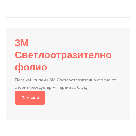
3M
Светлоотразително
фолио
Поръчай онлайн 3M Светлоотразително фолио от
оторизиран дилър – Партнърс ООД.
Поръчай