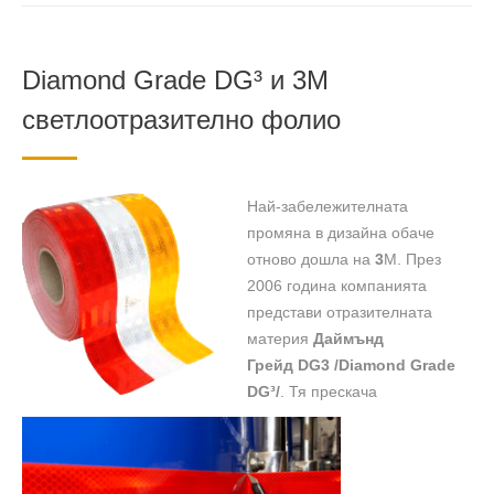
Diamond Grade DG³ и 3М
светлоотразително фолио
Най-забележителната
промяна в дизайна обаче
отново дошла на
3
М. През
2006 година компанията
представи отразителната
материя
Даймънд
Грейд
DG3 /Diamond Grade
DG³/
. Тя прескача