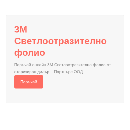
3M
Светлоотразително
фолио
Поръчай онлайн 3M Светлоотразително фолио от
оторизиран дилър – Партнърс ООД.
Поръчай