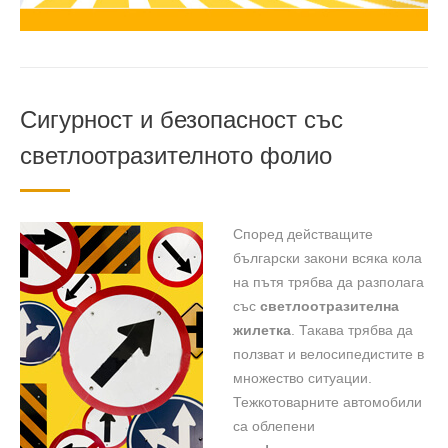
Сигурност и безопасност със
светлоотразителното фолио
Според действащите
български закони всяка кола
на пътя трябва да разполага
със
светлоотразителна
жилетка
. Такава трябва да
ползват и велосипедистите в
множество ситуации.
Тежкотоварните автомобили
са облепени