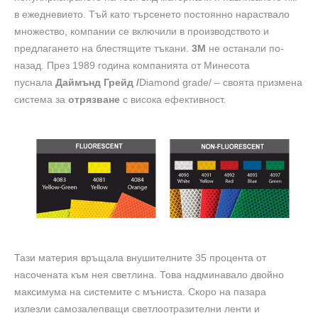
в ежедневието. Тъй като търсенето постоянно нараствало
множество, компании се включили в производството и
предлагането на блестящите тъкани.
3М
не останали по-
назад. През 1989 година компанията от Минесота
пуснала
Даймънд Грейд /
Diamond grade/ – своята призмена
система за
отрязване
с висока ефективност.
Тази материя връщала внушителните 35 процента от
насочената към нея светлина. Това надминавало двойно
максимума на системите с мъниста. Скоро на пазара
излезли самозалепващи светлоотразителни ленти и