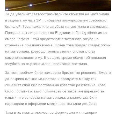
За да увеличат светлоотразителните свойства на материала
в задната му част 3М прибавили полупрозрачен сребристо
бял слой. Това намалило загубата на светлина в системата.
Прозрачният лицев пласт на Енджиниър Грейд обаче имал
смесен ефект – той предотвратил тоталната загуба на
отражение при лошо време. Освен това придал гладък облик
на материала, което до голяма степен спомагало за
самопочистването му. В същото време обаче той повишил
загубата на първоначално навлизаща светлина.
За този проблем било намерено брилянтно решение. Вместо
да покрива плътно мънистата и пролуките между тях
лицевият слой бил поставен на известно разстояние. Това
било постигнато като полимерът се закрепял директно за
издатини в основата на материала, а мънистата били
нареждани в оформени малки шестоъгълни джобове.
Така в голямата плоскост се формирали миниатюрни