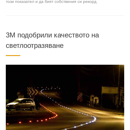
този показател и да бият собствения си рекорд.
3M подобрили качеството на
светлоотразяване