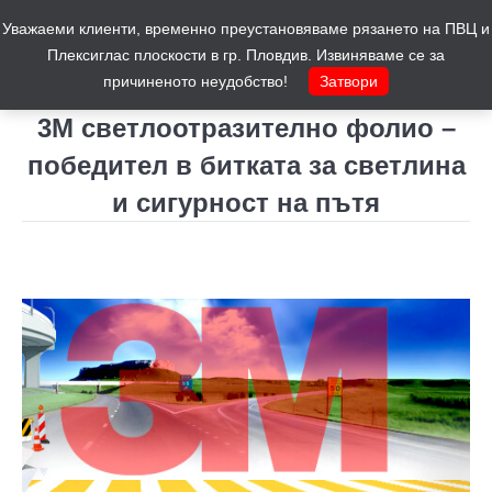
Уважаеми клиенти, временно преустановяваме рязането на ПВЦ и
Количка
0
Плексиглас плоскости в гр. Пловдив. Извиняваме се за
причиненото неудобство!
Затвори
3М светлоотразително фолио –
победител в битката за светлина
и сигурност на пътя
You are here: