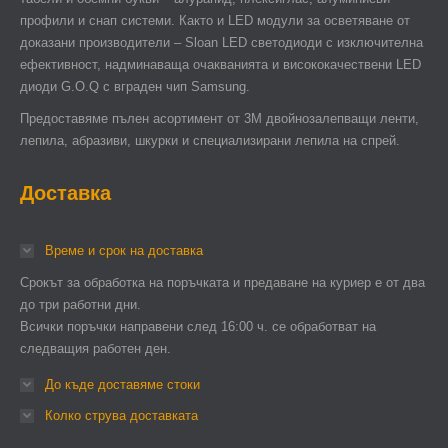
профили и снап системи. Както и LED модули за осветяване от
доказани производители – Sloan LED светодиоди с изключителна
ефективност, надминаваща очакванията и висококачествени LED
диоди G.O.Q с вграден чип Samsung.
Предоставяме пълен асортимент от 3М двойнозалепващи ленти,
лепила, абразиви, шкурки и специализирани лепила на спрей.
Доставка
Време и срок на доставка
Срокът за обработка на поръчката и предаване на куриер е от два
до три работни дни.
Всички поръчки направени след 16:00 ч. се обработват на
следващия работен ден.
До къде доставяме стоки
Колко струва доставката