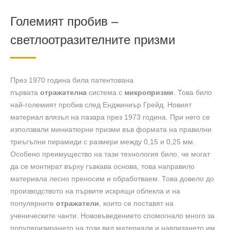
Големият пробив –
светлоотразителните призми
През 1970 година била патентована
първата
отражателна
система с
микропризми
. Това било
най-големият пробив след Енджиниър Грейд. Новият
материал влязъл на пазара през 1973 година. При него се
използвали миниатюрни призми във формата на правилни
триъгълни пирамиди с размери между 0,15 и 0,25 мм.
Особено преимущество на тази технология било, че могат
да се монтират върху гъвкава основа, това направило
материала лесно преносим и обработваем. Това довело до
производството на първите искрящи облекла и на
популярните
отражатели
, които се поставят на
ученическите чанти. Нововъведението спомогнало много за
популяризирането на този вид материали и навлизането им