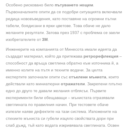
Особено рисковано било
пътуването нощем
.
Първоначалните опити да се подобри ситуацията включвали
редица нововъведения, като поставяне на огромни пътни
табели, боядисани в ярки цветове. Това обаче не дало
желаните резултати. Затова през 1937 с проблема се заели
изобретателите от
3М
.
Инженерите на компанията от Минесота имали идеята да
създадат материал, който да притежава
ретрорефлекция
–
способност да връща светлина обратно към източника й, а
именно колите на пътя и техните водачи. За целта
експертите започнали опити със
стъклени мъниста
, които
действали като миниатюрни
отражатели
. Закрепени плътно
едно до друго те давали желания отблясък. Първите
експерименти били обещаващи – мънистата отразявали
светлината по правилния начин. При тестовете обаче
излезли наяве дефектите на тази система. Изложените на
стихиите мъниста си губели изцяло свойствата дори при
слаб дъжд, тъй като водата изкривявала светлината. Освен