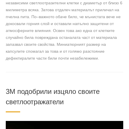
независими светлоотразителни клетки с диаметър от близо 6
милиметра всяка. Затова отдалеч материалът приличал на
пчелна пита. По–важното обаче било, че мънистата вече не
докосвали горния слой и оставали напълно защитени от
атмосферните влияния. Освен това ако една от клетките
случайно била повреждана останалата част от материала
запазвал своите свойства. Миниатюрният размер на
капсулите спомагал за това и от голямо разстояние
дефектиралите части били почти незабележими.
3М подобрили изцяло своите
светлоотражатели