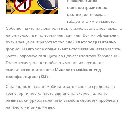
с
рефлективно,
светлоотразително
фолио
, което издава
габаритите им в тъмното.
Собствениците на леки коли пък го използват за повишаване
на сигурността и по естетични причини. Всички официални
пътни знаци се изработват със слой
светлоотразително
фолио
. Малко хора обаче знаят историята на материалите,
които направиха пътищата по цял свят толкова безопасни.
Голяма заслуга в тази област имат и пионерите от
американската компания
Минесота майнинг енд
манифакчъринг (3М)
.
С налагането на автомобилите като основно средство на
транспорт и постоянното вдигане на скоростта, която
развиват, сигурността на пътя станала сериозен проблем в
началото на миналия век.