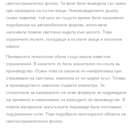
светлоотразително фолио. Те вече били въведени със закон
при направата на пътни знаци. Нововъведението дошло
тъкмо навреме, тъй като по същото време били направени
подобрения на автомобилните фарове, които вече
насочвали повече светлина надолу към шосето. Това
ограничило лъчите, попадащи в пътните знаци и околните
обекти.
Призмената технология обаче също имала известни
ограничения. В началото тя била значително по-скъпа за
производство. Освен това се оказала по-неефективна при
отразяване на светлина, навлязла от по-широк ъгъл. Тогава
в производството навлезли първите компютри. Те
спомогнали за намирането на нови формули за подреждане
на призмите и намаляване на разходите за производство. В
новите материали триъгълните пирамиди били поставяни
под различни ъгли. Това подобрило многократно обхвата на
светлоотразителното фолио.