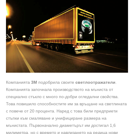
Компанията
3М
подобрила своите
светлоотражатели
.
Компанията започнала производството на мъниста от
специално стъкло с много по-добри огледални свойства.
Това повишило способностите им за връщане на светлината
с повече от 20 процента. Наред с това били предприети
стъпки към смаляване и унифициране размера на
мънистата. Първоначално диаметърът им достигал 1,6
милиметра, но с времето и навлизането на редица нови