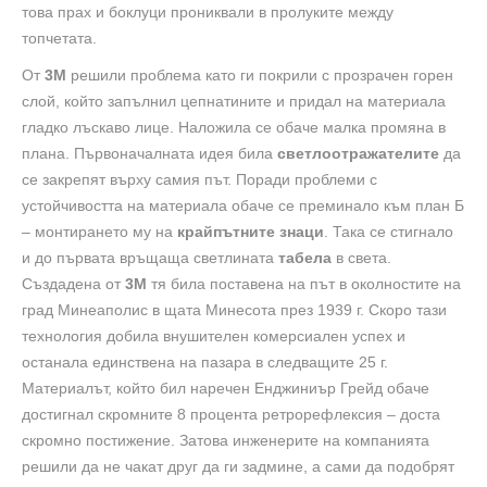
това прах и боклуци прониквали в пролуките между
топчетата.
От
3М
решили проблема като ги покрили с прозрачен горен
слой, който запълнил цепнатините и придал на материала
гладко лъскаво лице. Наложила се обаче малка промяна в
плана. Първоначалната идея била
светлоотражателите
да
се закрепят върху самия път. Поради проблеми с
устойчивостта на материала обаче се преминало към план Б
– монтирането му на
крайпътните знаци
. Така се стигнало
и до първата връщаща светлината
табела
в света.
Създадена от
3М
тя била поставена на път в околностите на
град Минеаполис в щата Минесота през 1939 г. Скоро тази
технология добила внушителен комерсиален успех и
останала единствена на пазара в следващите 25 г.
Материалът, който бил наречен Енджиниър Грейд обаче
достигнал скромните 8 процента ретрорефлексия – доста
скромно постижение. Затова инженерите на компанията
решили да не чакат друг да ги задмине, а сами да подобрят