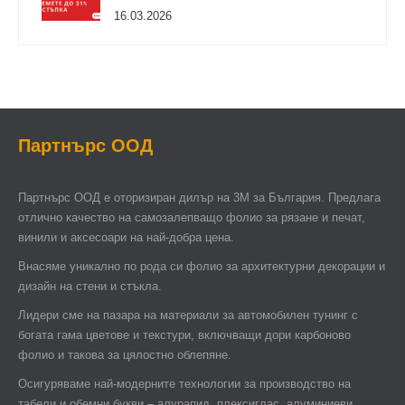
16.03.2026
Партнърс ООД
Партнърс ООД e оторизиран дилър на 3М за България. Предлага
отлично качество на самозалепващо фолио за рязане и печат,
винили и аксесоари на най-добра цена.
Внасяме уникално по рода си фолио за архитектурни декорации и
дизайн на стени и стъкла.
Лидери сме на пазара на материали за автомобилен тунинг с
богата гама цветове и текстури, включващи дори карбоново
фолио и такова за цялостно облепяне.
Осигуряваме най-модерните технологии за производство на
табели и обемни букви – алурапид, плексиглас, алуминиеви