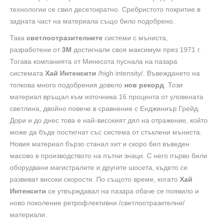
технологии се свил десетократно. Сребристото покритие в
задната част на материала също било подобрено.
Така
светлоотразителните
системи с мъниста,
разработени от
3М
достигнали своя максимум през 1971 г.
Тогава компанията от Минесота пуснала на пазара
системата
Хай Интенсити
/high intensity/. Въвеждането на
толкова много подобрения довело
нов рекорд
. Този
материал връщал към източника 16 процента от уловената
светлина, двойно повече в сравнение с Енджиниър Грейд.
Дори и до днес това е най-високият дял на отражение, който
може да бъде постигнат със система от стъклени мъниста.
Новия материал бързо станал хит и скоро бил въведен
масово в производството на пътни знаци. С него първо били
оборудвани магистралите и другите шосета, където се
развиват високи скорости. По същото време, когато
Хай
Интенсити
се утвърждавал на пазара обаче се появило и
ново поколение ретрофлективни /светлоотразителни/
материали.