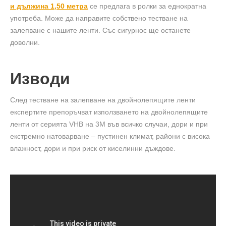
и дължина 1,50 метра
се предлага в ролки за еднократна
употреба. Може да направите собствено тестване на
залепване с нашите ленти. Със сигурнос ще останете
доволни.
Изводи
След тестване на залепване на двойнолепящите ленти
експертите препоръчват използването на двойнолепящите
ленти от серията VHB на 3M във всичко случаи, дори и при
екстремно натоварване – пустинен климат, райони с висока
влажност, дори и при риск от киселинни дъждове.