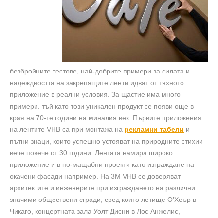
безбройните тестове, най-добрите примери за силата и
надеждността на закрепящите ленти идват от тяхното
приложение в реални условия. За щастие има много
примери, тъй като този уникален продукт се появи още в
края на 70-те години на миналия век. Първите приложения
на лентите VHB са при монтажа на
рекламни табели
и
пътни знаци, които успешно устояват на природните стихии
вече повече от 30 години. Лентата намира широко
приложение и в по-мащабни проекти като изграждане на
окачени фасади например. На 3M VHB се доверяват
архитектите и инженерите при изграждането на различни
значими обществени сгради, сред които летище О’Хеър в
Чикаго, концертната зала Уолт Дисни в Лос Анжелис,