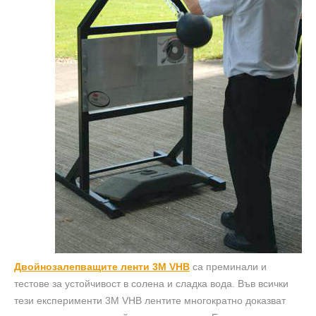
Двойнозалепващите ленти 3M VHB
са преминали и
тестове за устойчивост в солена и сладка вода. Във всички
тези експерименти 3М VHB лентите многократно доказват