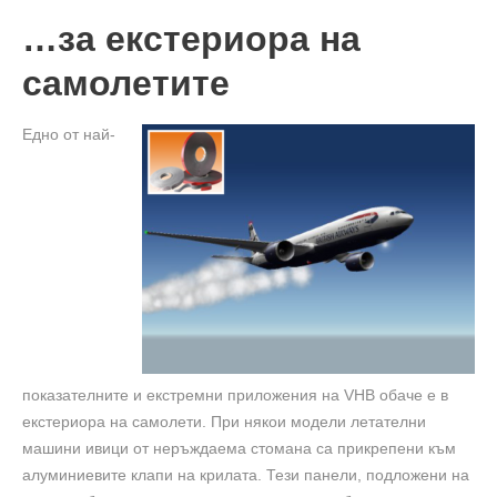
…за екстериора на
самолетите
Едно от най-
показателните и екстремни приложения на VHB обаче е в
екстериора на самолети. При някои модели летателни
машини ивици от неръждаема стомана са прикрепени към
алуминиевите клапи на крилата. Тези панели, подложени на