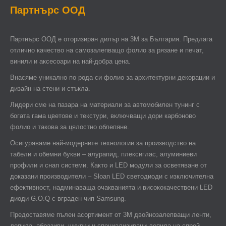
Партнърс ООД
Партнърс ООД e оторизиран дилър на 3М за България. Предлага
отлично качество на самозалепващо фолио за рязане и печат,
винили и аксесоари на най-добра цена.
Внасяме уникално по рода си фолио за архитектурни декорации и
дизайн на стени и стъкла.
Лидери сме на пазара на материали за автомобилен тунинг с
богата гама цветове и текстури, включващи дори карбоново
фолио и такова за цялостно облепяне.
Осигуряваме най-модерните технологии за производство на
табели и обемни букви – алурапид, плексиглас, алуминиеви
профили и снап системи. Както и LED модули за осветяване от
доказани производители – Sloan LED светодиоди с изключителна
ефективност, надминаваща очакванията и висококачествени LED
диоди G.O.Q с вграден чип Samsung.
Предоставяме пълен асортимент от 3М двойнозалепващи ленти,
лепила, абразиви, шкурки и специализирани лепила на спрей.