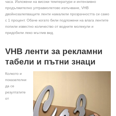
часа. Изложени на високи температури и интензивно
продължително ултравиолетово излъчване, VHB
двойнозалепващите ленти намалили прозрачността си само
с 1 процент. Обаче когато били подложени на влага лентите
попили известно количество от водните молекули и
придобили леко мъглив вид.
VHB ленти за рекламни
табели и пътни знаци
Колкото и
показателни
да се
резултатите
от