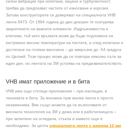
силни вибрации при излитане, кацане и турбулентност,
трябва да предпазват частите от износване и корозия.
Затова конструкторите се доверяват на специалната VHB
лента 9473. От 1984 година до ден днешен тя осигурява
закрепянето на важните елементи. Издръжливостта е
ключова, тъй като връзката може да бъде подложена на
екстремно високи температури на пистата, а след излитане и
достигане на голяма височина – да замръзне до -54 градуса
по Целзий. Този процес може да се повтори няколко пъти за
един ден, но лентата на 3М устоява на предизвикателството.
VHB имат приложение и в бита
VHB има още стотици приложения – при изолации, в
техниката и бита. За мнозина тази малка лента е просто
незаменима. Вие също можете да се възползвате от
високата технология на 3М у дома или в работилницата –
при залепяне на огледала, стъкла и каквото още е
необходимо. За целта
специалната лента с ширина 12 мм