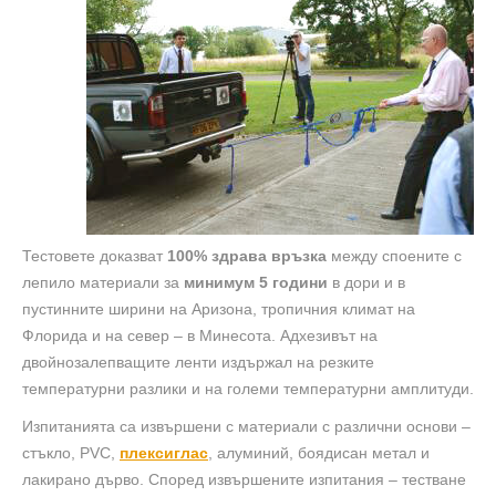
Тестовете доказват
100% здрава връзка
между споените с
лепило материали за
минимум 5 години
в дори и в
пустинните ширини на Аризона, тропичния климат на
Флорида и на север – в Минесота. Адхезивът на
двойнозалепващите ленти издържал на резките
температурни разлики и на големи температурни амплитуди.
Изпитанията са извършени с материали с различни основи –
стъкло, PVC,
плексиглас
, алуминий,
боядисан метал и
лакирано дърво. Според извършените изпитания – тестване