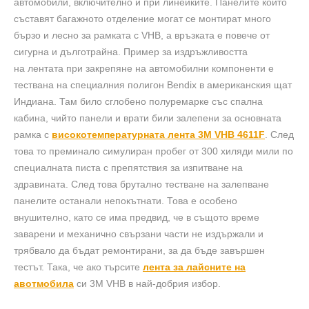
автомобили, включително и при линейките. Панелите които
съставят багажното отделение могат се монтират много
бързо и лесно за рамката с VHB, а връзката е повече от
сигурна и дълготрайна. Пример за издръжливостта
на лентата при закрепяне на автомобилни компоненти е
тествана на специалния полигон Bendix в американския щат
Индиана. Там било сглобено полуремарке със спална
кабина, чийто панели и врати били залепени за основната
рамка с
високотемпературната лента 3M VHB 4611F
. След
това то преминало симулиран пробег от 300 хиляди мили по
специалната писта с препятствия за изпитване на
здравината. След това брутално тестване на залепване
панелите останали непокътнати. Това е особено
внушително, като се има предвид, че в същото време
заварени и механично свързани части не издържали и
трябвало да бъдат ремонтирани, за да бъде завършен
тестът. Така, че ако търсите
лента за лайсните на
авотмобила
си 3M VHB в най-добрия избор.