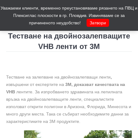
Уважаеми клиенти, временно преустановяваме рязането на ПВЦ и
Количка
0
Плексиглас плоскости в гр. Пловдив. Извиняваме се за
причиненото неудобство!
Затвори
Тестване на двойнозалепващите
VHB ленти от 3М
You are here:
Тестване на залепване на двойнозалепващи ленти
,
извършени от експертите на
3M, доказват качествата на
VHB
лентите. За изпробването здравината на лепилната
връзка на двойнозалепващите ленти, специалистите
използват открити полигони в Аризона, Флорида, Минесота и
много други места. Така се събират необходимите данни за
характеристиките на 3M продуктите.