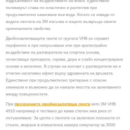
издръжливост на въздействието на влага. Единствено
полимерът става по-еластичен и разтеглив при
продължително накисване във вода. Когато се извади от
водата лентата на 3M изсъхва и изцяло възвръща своите
оригиналните свойства.
Двойнозалепващите ленти от групата VHB се справят
перфектно и при напръскване или при краткотрайно
въздействие на разтворители на спиртна основа,
почистващи препарати, горива, дори и слабо концентрирани
основи и киселини. В случаи на контакт с разтворители не е
отчетен негативен ефект върху здравината на връзката.
Единствено при продължително третиране с опасни
химикали е възможно да се намали якостта на залепването
между повърхностите.
При
прозрачните двойнозалепящи ленти
като 3M VHB
4910 например е тествано до каква степен има риск от
потъмняване. За целта с лентите са залепени плоскости от
стъкло, вкарани в климатична камера симулатор за 3000