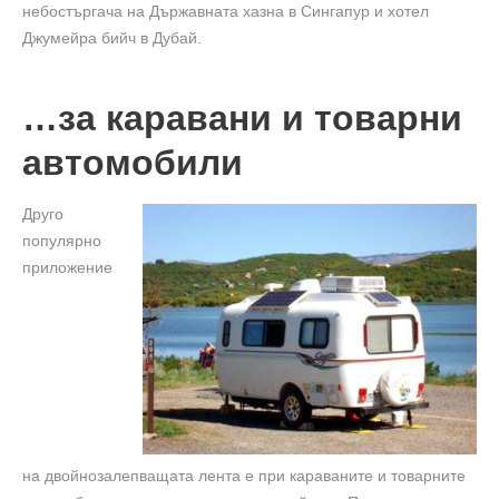
небостъргача на Държавната хазна в Сингапур и хотел
Джумейра бийч в Дубай.
…за каравани и товарни
автомобили
Друго
популярно
приложение
на двойнозалепващата лентa е при караваните и товарните