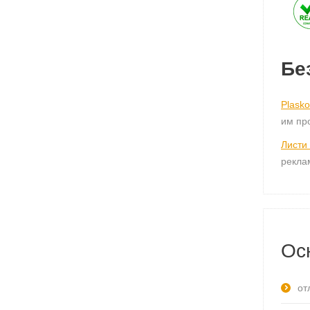
Бе
Plaskol
им пр
Листи
рекла
Ос
от