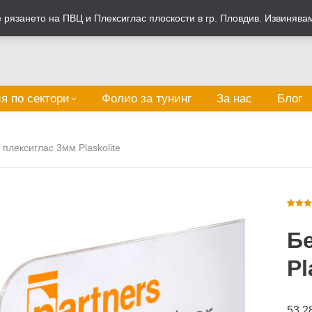
рязането на ПВЦ и Плексиглас плоскости в гр. Пловдив. Извинява
я по сектори
Фолио за тунинг
За нас
Блог
 плексиглас 3мм Plaskolite
Оценен
2
3.00
от
Бе
5,
базира
на
потреб
Pl
оценки
53.2