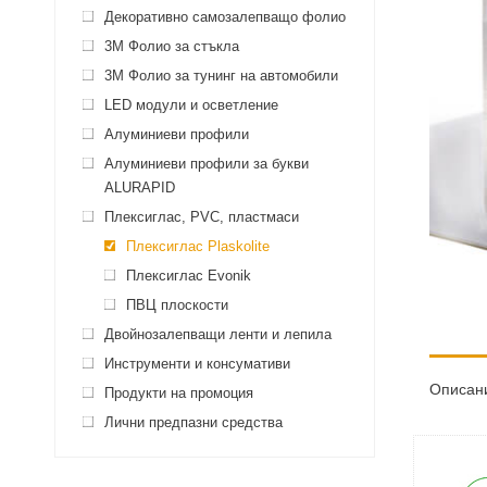
Декоративно самозалепващо фолио
3M Фолио за стъкла
3M Фолио за тунинг на автомобили
LED модули и осветление
Алуминиеви профили
Алуминиеви профили за букви
ALURAPID
Плексиглас, PVC, пластмаси
Плексиглас Plaskolite
Плексиглас Evonik
ПВЦ плоскости
Двойнозалепващи ленти и лепила
Инструменти и консумативи
Описан
Продукти на промоция
Лични предпазни средства