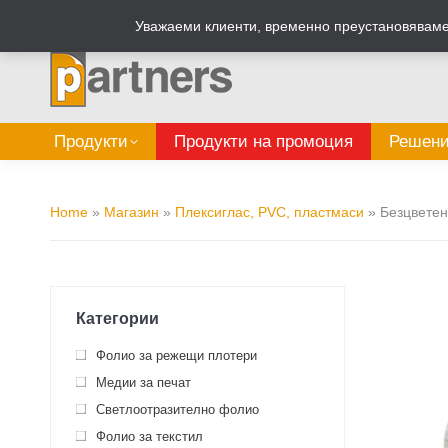
Zalepi.eu
Табелен калкулатор
Уважаеми клиенти, временно преустановяваме 
Продукти
Продукти на промоция
Решени
Home
»
Магазин
»
Плексиглас, PVC, пластмаси
»
Безцветен
Категории
Фолио за режещи плотери
Медии за печат
Светлоотразително фолио
Фолио за текстил