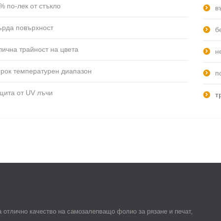
% по-лек от стъкло
в
ърда повърхност
б
лична трайност на цвета
н
рок температурен диапазон
п
щита от UV лъчи
т
 отлично качество на самозалепващо фолио за рязане и печат,