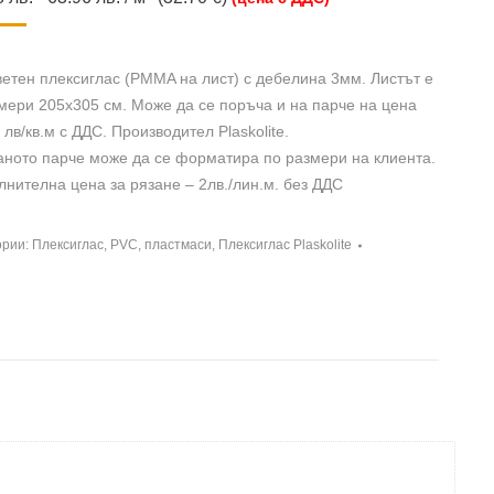
етен плексиглас (PMMA на лист) с дебелина 3мм. Листът е
мери 205х305 см. Може да се поръча и на парче на цена
 лв/кв.м с ДДС. Производител Plaskolite.
аното парче може да се форматира по размери на клиента.
нителна цена за рязане – 2лв./лин.м. без ДДС
ории:
Плексиглас, PVC, пластмаси
,
Плексиглас Plaskolite