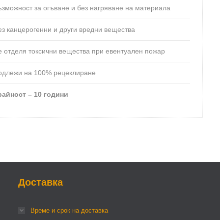
ъзможност за огъване и без нагряване на материала
ез канцерогенни и други вредни вещества
е отделя токсични вещества при евентуален пожар
одлежи на 100% рецеклиране
райност – 10 години
Доставка
Време и срок на доставка