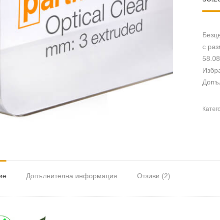
Безцв
с раз
58.08
Избр
Допъл
Катег
ие
Допълнителна информация
Отзиви (2)