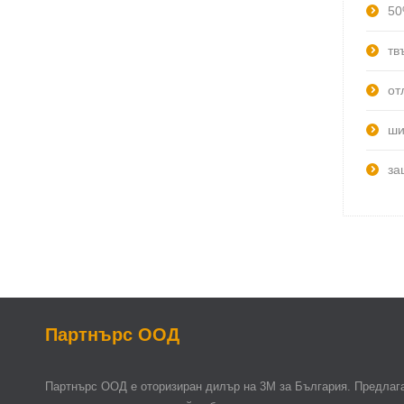
50
тв
от
ши
за
Партнърс ООД
Партнърс ООД e оторизиран дилър на 3М за България. Предлага