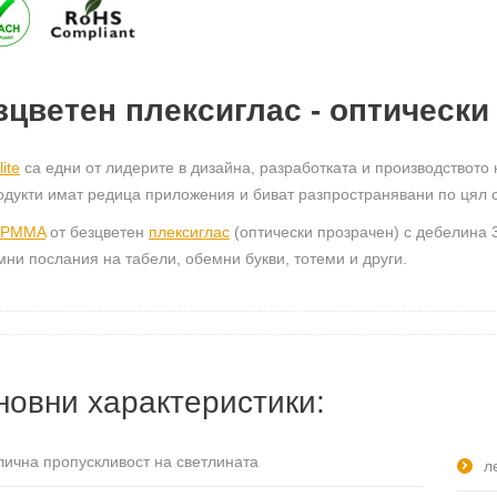
зцветен плексиглас - оптически
ite
са едни от лидерите в дизайна, разработката и производството
одукти имат редица приложения и биват разпространявани по цял с
 PMMA
от безцветен
плексиглас
(оптически прозрачен) с дебелина 
мни послания на табели, обемни букви, тотеми и други.
новни характеристики:
лична пропускливост на светлината
л