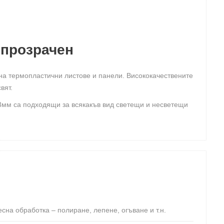
 прозрачен
 на термопластични листове и панели. Висококачествените
вят.
3мм са подходящи за всякакъв вид светещи и несветещи
есна обработка – полиране, лепене, огъване и т.н.