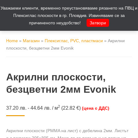
Уважаеми клиенти, временно преустановяваме рязането на ПВЦ и
Количка
0
Плексиглас плоскости в гр. Пловдив. Извиняваме се за
причиненото неудобство!
Затвори
Home
»
Магазин
»
Плексиглас, PVC, пластмаси
»
Акрилни
плоскости, безцветни 2мм Evonik
Акрилни плоскости,
безцветни 2мм Evonik
2
37.20
лв.
-
44.64
лв.
/
м
(22.82 €)
(цена с ДДС)
Акрилни плоскости (PMMA на лист) с дебелина 2мм. Листът