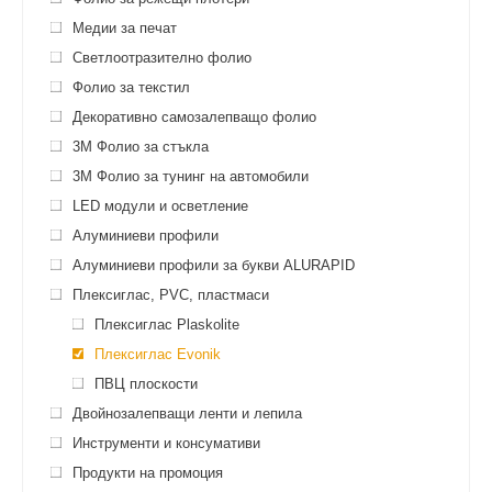
Медии за печат
Светлоотразително фолио
Фолио за текстил
Декоративно самозалепващо фолио
3M Фолио за стъкла
3M Фолио за тунинг на автомобили
LED модули и осветление
Алуминиеви профили
Алуминиеви профили за букви ALURAPID
Плексиглас, PVC, пластмаси
Плексиглас Plaskolite
Плексиглас Evonik
ПВЦ плоскости
Двойнозалепващи ленти и лепила
Инструменти и консумативи
Продукти на промоция