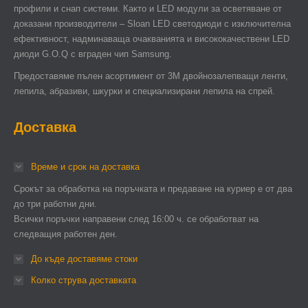
профили и снап системи. Както и LED модули за осветяване от
доказани производители – Sloan LED светодиоди с изключителна
ефективност, надминаваща очакванията и висококачествени LED
диоди G.O.Q с вграден чип Samsung.
Предоставяме пълен асортимент от 3М двойнозалепващи ленти,
лепила, абразиви, шкурки и специализирани лепила на спрей.
Доставка
Време и срок на доставка
Срокът за обработка на поръчката и предаване на куриер е от два
до три работни дни.
Всички поръчки направени след 16:00 ч. се обработват на
следващия работен ден.
До къде доставяме стоки
Колко струва доставката