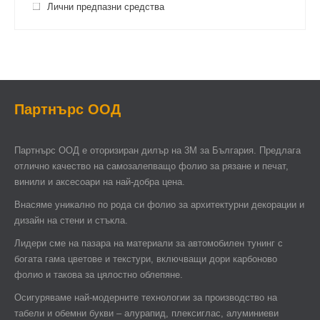
Лични предпазни средства
Партнърс ООД
Партнърс ООД e оторизиран дилър на 3М за България. Предлага
отлично качество на самозалепващо фолио за рязане и печат,
винили и аксесоари на най-добра цена.
Внасяме уникално по рода си фолио за архитектурни декорации и
дизайн на стени и стъкла.
Лидери сме на пазара на материали за автомобилен тунинг с
богата гама цветове и текстури, включващи дори карбоново
фолио и такова за цялостно облепяне.
Осигуряваме най-модерните технологии за производство на
табели и обемни букви – алурапид, плексиглас, алуминиеви