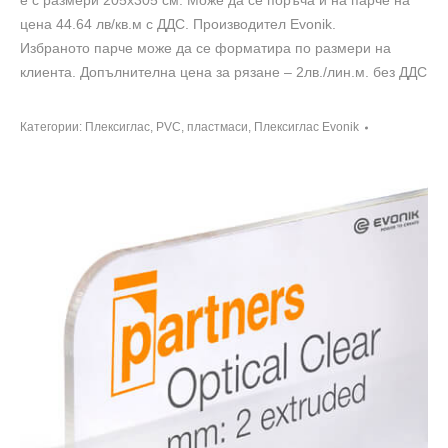
е с размери 205х305 см. Може да се поръча и на парче на
цена 44.64 лв/кв.м с ДДС. Производител Evonik.
Избраното парче може да се форматира по размери на
клиента. Допълнителна цена за рязане – 2лв./лин.м. без ДДС
Категории:
Плексиглас, PVC, пластмаси
,
Плексиглас Evonik