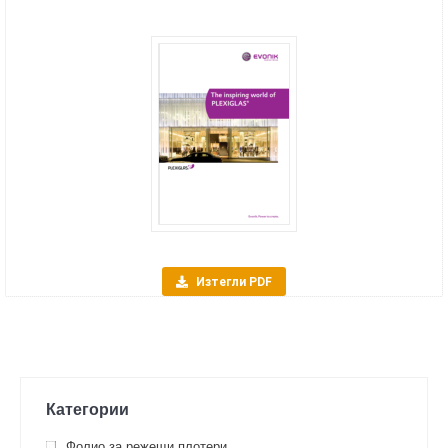
Изтегли PDF
Категории
Фолио за режещи плотери