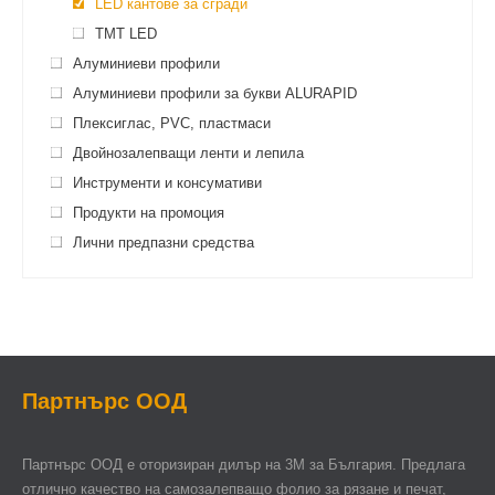
LED кантове за сгради
TMT LED
Алуминиеви профили
Алуминиеви профили за букви ALURAPID
Плексиглас, PVC, пластмаси
Двойнозалепващи ленти и лепила
Инструменти и консумативи
Продукти на промоция
Лични предпазни средства
Партнърс ООД
Партнърс ООД e оторизиран дилър на 3М за България. Предлага
отлично качество на самозалепващо фолио за рязане и печат,