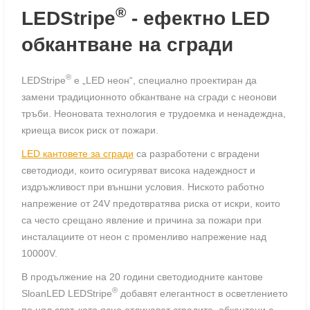
®
LEDStripe
- ефектно LED
обкантване на сгради
®
LEDStripe
е „LED неон“, специално проектиран да
замени традиционното обкантване на сгради с неонови
тръби. Неоновата технология е трудоемка и ненадеждна,
криеща висок риск от пожари.
LED кантовете за сгради
са разработени с вградени
светодиоди, които осигуряват висока надеждност и
издръжливост при външни условия. Ниското работно
напрежение от 24V предотвратява риска от искри, които
са често срещанo явление и причина за пожари при
инсталациите от неон с променливо напрежение над
10000V.
В продължение на 20 години светодиодните кантове
®
SloanLED LEDStripe
добавят елегантност в осветлението
по цял свят, като ясно отличават сградите, обкантени с