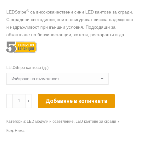
®
LEDStripe
са висококачествени сини LED кантове за сгради.
С вградени светодиоди, които осигуряват висока надеждност
и издръжливост при външни условия. Подходящи за
обкантване на бензиностанции, хотели, ресторанти и др.
LEDStripe кантове (д.)
количество
Добавяне в количката
﹣
﹢
за
SloanLED
LEDStripe®
Категории:
LED модули и осветление
,
LED кантове за сгради
–
Код:
Няма
светодиодни