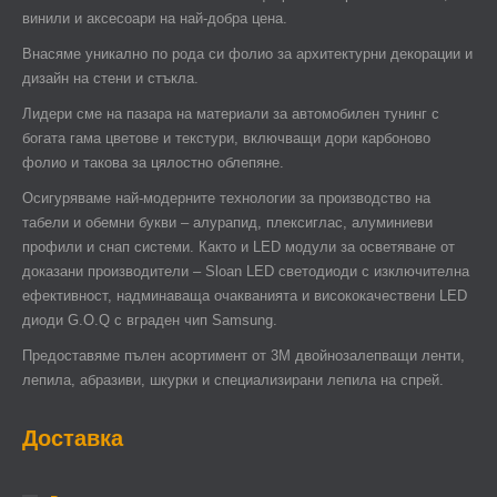
винили и аксесоари на най-добра цена.
Внасяме уникално по рода си фолио за архитектурни декорации и
дизайн на стени и стъкла.
Лидери сме на пазара на материали за автомобилен тунинг с
богата гама цветове и текстури, включващи дори карбоново
фолио и такова за цялостно облепяне.
Осигуряваме най-модерните технологии за производство на
табели и обемни букви – алурапид, плексиглас, алуминиеви
профили и снап системи. Както и LED модули за осветяване от
доказани производители – Sloan LED светодиоди с изключителна
ефективност, надминаваща очакванията и висококачествени LED
диоди G.O.Q с вграден чип Samsung.
Предоставяме пълен асортимент от 3М двойнозалепващи ленти,
лепила, абразиви, шкурки и специализирани лепила на спрей.
Доставка