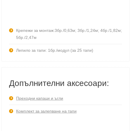
Крепежи за монтаж:3бр./0,63м; 3бр./1,24м; 4бр./1,82м;
5бр./2,47м
Лепило за тапи: 1бр./модул (за 25 тапи)
Допълнителни аксесоари:
Преходни капаци и ъгли
Комплект за залепване на тапи