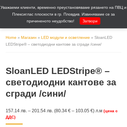
Уважаеми клиенти, временно преустановяваме рязането на ПВЦ и
Количка
0
Плексиглас плоскости в гр. Пловдив. Извиняваме се за
причиненото неудобство!
Затвори
Home
»
Магазин
»
LED модули и осветление
»
SloanLED
LEDStripe® – светодиодни кантове за сгради /сини/
SloanLED LEDStripe® –
светодиодни кантове за
сгради /сини/
157.14
лв.
–
201.54
лв.
(80.34 € – 103.05 €) л.м
(цена с
ДДС)