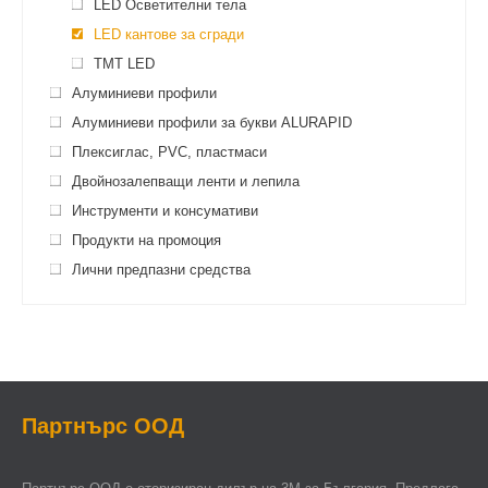
LED Осветителни тела
LED кантове за сгради
TMT LED
Алуминиеви профили
Алуминиеви профили за букви ALURAPID
Плексиглас, PVC, пластмаси
Двойнозалепващи ленти и лепила
Инструменти и консумативи
Продукти на промоция
Лични предпазни средства
Партнърс ООД