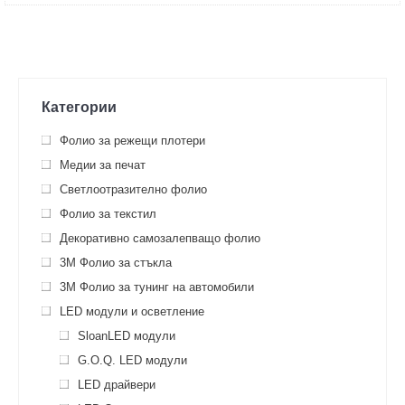
Категории
Фолио за режещи плотери
Медии за печат
Светлоотразително фолио
Фолио за текстил
Декоративно самозалепващо фолио
3M Фолио за стъкла
3M Фолио за тунинг на автомобили
LED модули и осветление
SloanLED модули
G.O.Q. LED модули
LED драйвeри