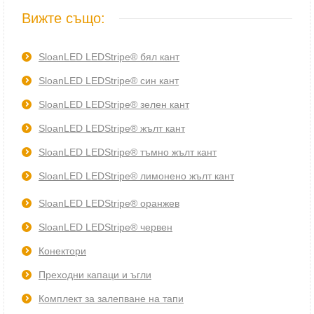
Вижте също:
SloanLED LEDStripe® бял кант
SloanLED LEDStripe® син кант
SloanLED LEDStripe® зелен кант
SloanLED LEDStripe® жълт кант
SloanLED LEDStripe® тъмно жълт кант
SloanLED LEDStripe® лимонено жълт кант
SloanLED LEDStripe® оранжев
SloanLED LEDStripe® червен
Конектори
Преходни капаци и ъгли
Комплект за залепване на тапи