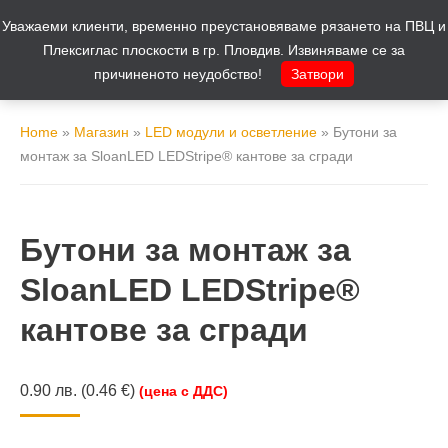
Уважаеми клиенти, временно преустановяваме рязането на ПВЦ и
Количка
0
Плексиглас плоскости в гр. Пловдив. Извиняваме се за
причиненото неудобство!
Затвори
Home
»
Магазин
»
LED модули и осветление
»
Бутони за
монтаж за SloanLED LEDStripe® кантове за сгради
Бутони за монтаж за
SloanLED LEDStripe®
кантове за сгради
0.90
лв.
(0.46 €)
(цена с ДДС)