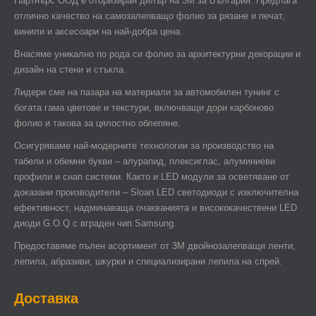
Партнърс ООД e оторизиран дилър на 3М за България. Предлага
отлично качество на самозалепващо фолио за рязане и печат,
винили и аксесоари на най-добра цена.
Внасяме уникално по рода си фолио за архитектурни декорации и
дизайн на стени и стъкла.
Лидери сме на пазара на материали за автомобилен тунинг с
богата гама цветове и текстури, включващи дори карбоново
фолио и такова за цялостно облепяне.
Осигуряваме най-модерните технологии за производство на
табели и обемни букви – алурапид, плексиглас, алуминиеви
профили и снап системи. Както и LED модули за осветяване от
доказани производители – Sloan LED светодиоди с изключителна
ефективност, надминаваща очакванията и висококачествени LED
диоди G.O.Q с вграден чип Samsung.
Предоставяме пълен асортимент от 3М двойнозалепващи ленти,
лепила, абразиви, шкурки и специализирани лепила на спрей.
Доставка