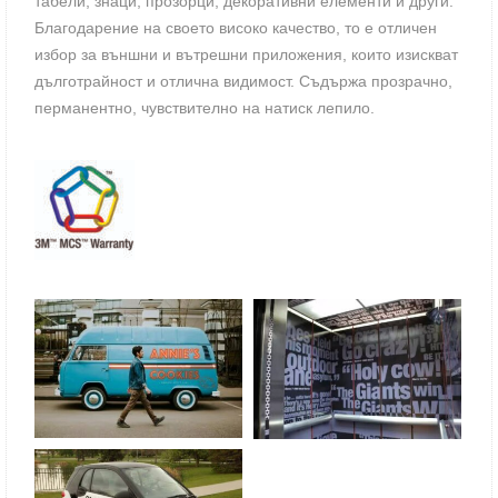
табели, знаци, прозорци, декоративни елементи и други.
Благодарение на своето високо качество, то е отличен
избор за външни и вътрешни приложения, които изискват
дълготрайност и отлична видимост. Съдържа прозрачно,
перманентно, чувствително на натиск лепило.