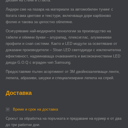
дизайн на стени и стъкла.
Лидери сме на пазара на материали за автомобилен тунинг с
богата гама цветове и текстури, включващи дори карбоново
фолио и такова за цялостно облепяне.
Осигуряваме най-модерните технологии за производство на
табели и обемни букви – алурапид, плексиглас, алуминиеви
профили и снап системи. Както и LED модули за осветяване от
доказани производители – Sloan LED светодиоди с изключителна
ефективност, надминаваща очакванията и висококачествени LED
диоди G.O.Q с вграден чип Samsung.
Предоставяме пълен асортимент от 3М двойнозалепващи ленти,
лепила, абразиви, шкурки и специализирани лепила на спрей.
Доставка
Време и срок на доставка
Срокът за обработка на поръчката и предаване на куриер е от два
до три работни дни.