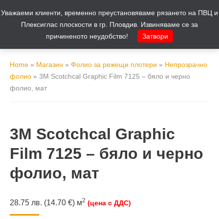
Уважаеми клиенти, временно преустановяваме рязането на ПВЦ и
Количка
0
Плексиглас плоскости в гр. Пловдив. Извиняваме се за
причиненото неудобство!
Затвори
Home
»
Магазин
»
Фолио за режещи плотери
»
Непрозрачно
фолио
»
3M Scotchcal Graphic Film 7125 – бяло и черно
фолио, мат
3M Scotchcal Graphic
Film 7125 – бяло и черно
фолио, мат
2
28.75
лв.
(14.70 €)
м
(цена с ДДС)