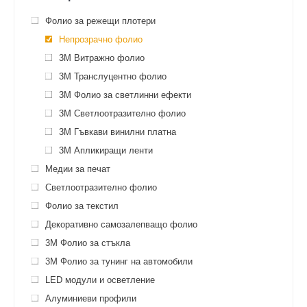
Фолио за режещи плотери
Непрозрачно фолио
3M Витражно фолио
3M Транслуцентно фолио
3M Фолио за светлинни ефекти
3M Светлоотразително фолио
3M Гъвкави винилни платна
3M Апликиращи ленти
Медии за печат
Светлоотразително фолио
Фолио за текстил
Декоративно самозалепващо фолио
3M Фолио за стъкла
3M Фолио за тунинг на автомобили
LED модули и осветление
Алуминиеви профили