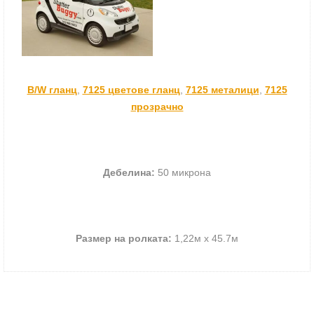
B/W гланц
,
7125 цветове гланц
,
7125 металици
,
7125
прозрачно
Дебелина:
50 микрона
Размер на ролката:
1,22м х 45.7м