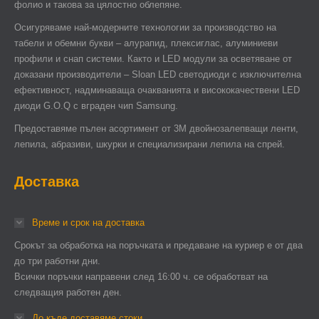
фолио и такова за цялостно облепяне.
Осигуряваме най-модерните технологии за производство на
табели и обемни букви – алурапид, плексиглас, алуминиеви
профили и снап системи. Както и LED модули за осветяване от
доказани производители – Sloan LED светодиоди с изключителна
ефективност, надминаваща очакванията и висококачествени LED
диоди G.O.Q с вграден чип Samsung.
Предоставяме пълен асортимент от 3М двойнозалепващи ленти,
лепила, абразиви, шкурки и специализирани лепила на спрей.
Доставка
Време и срок на доставка
Срокът за обработка на поръчката и предаване на куриер е от два
до три работни дни.
Всички поръчки направени след 16:00 ч. се обработват на
следващия работен ден.
До къде доставяме стоки