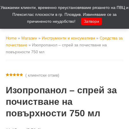
Уважаеми клиенти, временно преустановяваме рязането на ПВЦ и
Количка
0
Плексиглас плоскости в гр. Пловдив. Извиняваме се за
причиненото неудобство!
Затвори
Home
»
Магазин
»
Инструменти и консумативи
»
Средства за
почистване
»
Изопропанол – спрей за почистване на
повърхности 750 мл
(
клиентски отзив)
Оценен
1
5.00
от 5,
Изопропанол – спрей за
базирано на
потребителски
оценки
почистване на
повърхности 750 мл