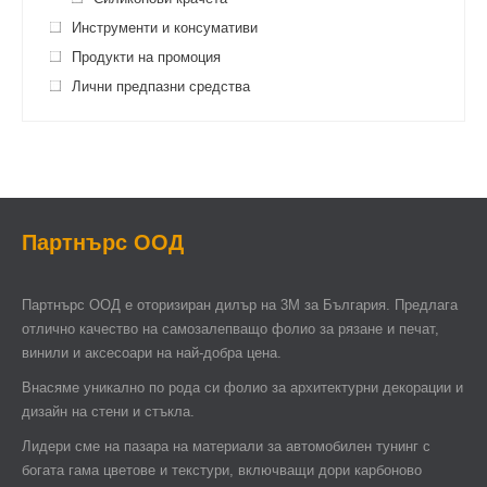
Инструменти и консумативи
Продукти на промоция
Лични предпазни средства
Партнърс ООД
Партнърс ООД e оторизиран дилър на 3М за България. Предлага
отлично качество на самозалепващо фолио за рязане и печат,
винили и аксесоари на най-добра цена.
Внасяме уникално по рода си фолио за архитектурни декорации и
дизайн на стени и стъкла.
Лидери сме на пазара на материали за автомобилен тунинг с
богата гама цветове и текстури, включващи дори карбоново