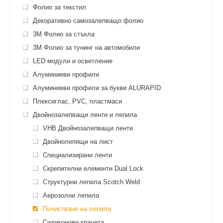
Фолио за текстил
Декоративно самозалепващо фолио
3M Фолио за стъкла
3M Фолио за тунинг на автомобили
LED модули и осветление
Алуминиеви профили
Алуминиеви профили за букви ALURAPID
Плексиглас, PVC, пластмаси
Двойнозалепващи ленти и лепила
VHB Двойнозалепващи ленти
Двойнолепящи на лист
Специализирани ленти
Скрепителни елементи Dual Lock
Структурни лепила Scotch Weld
Аерозолни лепила
Почистване на лепила
Силиконови крачета