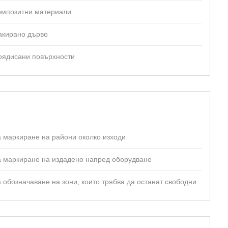
омпозитни материали
акирано дърво
оядисани повърхности
а маркиране на райони околко изходи
а маркиране на издадено напред оборудване
а обозначаване на зони, които трябва да останат свободни