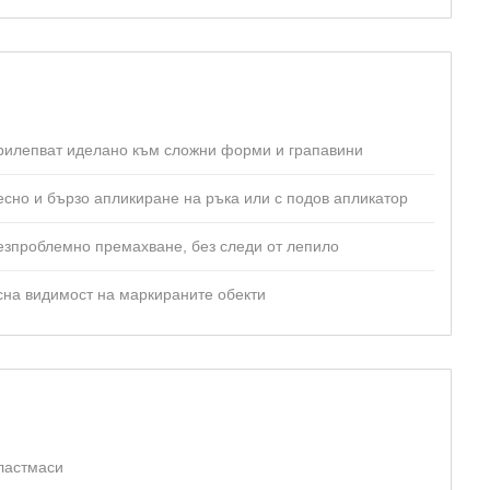
рилепват иделано към сложни форми и грапавини
есно и бързо апликиране на ръка или с подов апликатор
езпроблемно премахване, без следи от лепило
сна видимост на маркираните обекти
ластмаси