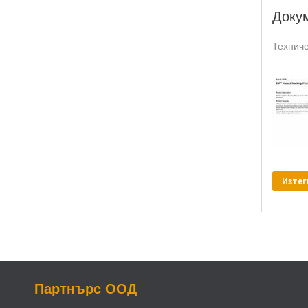
Доку
Техниче
Изтег
Партнърс ООД