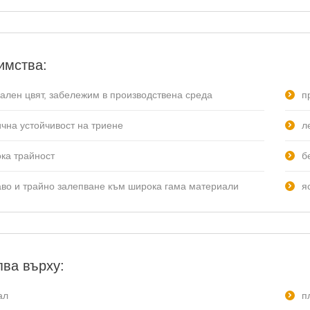
имства:
нален цвят, забележим в производствена среда
п
ична устойчивост на триене
л
ока трайност
б
аво и трайно залепване към широка гама материали
я
ва върху:
ал
п