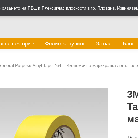
рязането на ПВЦ и Плексиглас плоскости в гр. Пловдив. Извинява
я по сектори
Фолио за тунинг
За нас
Блог
eneral Purpose Vinyl Tape 764 – Икономична маркираща лента, жъ
3M
Ta
ма
19.3