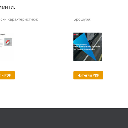
менти:
ски характеристики:
Брошура:
ли PDF
Изтегли PDF