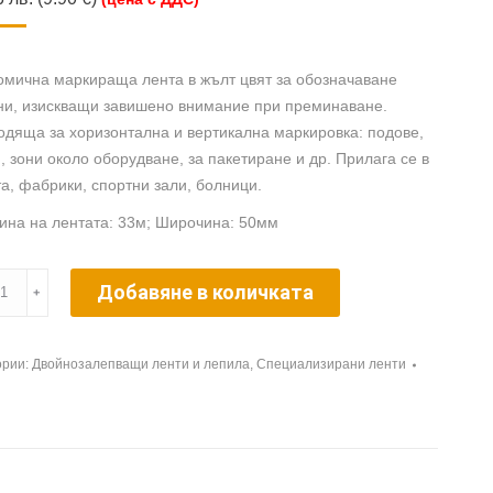
омична маркираща лента в жълт цвят за обозначаване
ни, изискващи завишено внимание при преминаване.
дяща за хоризонтална и вертикална маркировка: подове,
, зони около оборудване, за пакетиране и др. Прилага се в
а, фабрики, спортни зали, болници.
ина на лентата: 33м; Широчина: 50мм
ество
Добавяне в количката
﹢
al
ории:
Двойнозалепващи ленти и лепила
,
Специализирани ленти
ose