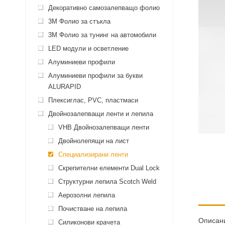
Декоративно самозалепващо фолио
3M Фолио за стъкла
3M Фолио за тунинг на автомобили
LED модули и осветление
Алуминиеви профили
Алуминиеви профили за букви
ALURAPID
Плексиглас, PVC, пластмаси
Двойнозалепващи ленти и лепила
VHB Двойнозалепващи ленти
Двойнолепящи на лист
Специализирани ленти
Скрепителни елементи Dual Lock
Структурни лепила Scotch Weld
Аерозолни лепила
Почистване на лепила
Описан
Силиконови крачета