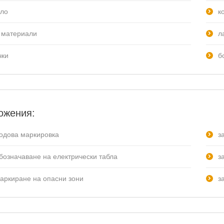
кло
к
 материали
л
чки
б
ожения:
подова маркировка
з
обозначаване на електрически табла
з
маркиране на опасни зони
з