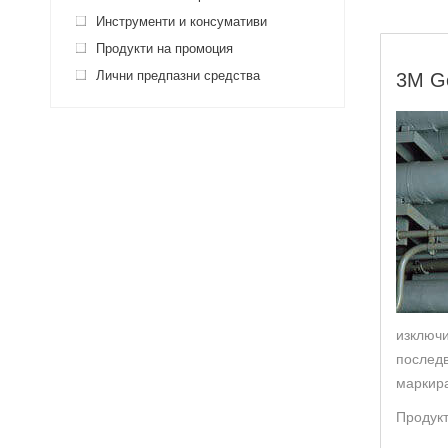
Инструменти и консумативи
Продукти на промоция
Лични предпазни средства
3M Ge
изключи
последв
маркира
Продукт