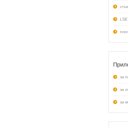
стъ
LSE
пло
Прил
за 
за 
за 