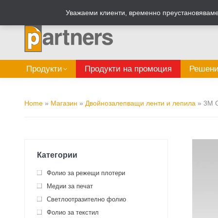
Zalepi.eu
Табелен калкулатор
Уважаеми клиенти, временно преустановяваме 
Продукти
Продукти на промоция
Решени
Home
»
Магазин
»
Двойнозалепващи ленти и лепила
»
3M G
Категории
Фолио за режещи плотери
Медии за печат
Светлоотразително фолио
Фолио за текстил