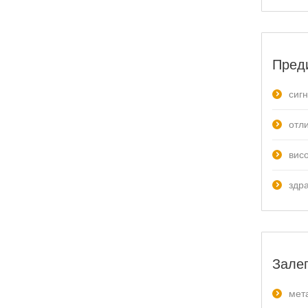
Пред
сиг
отл
вис
здр
Залеп
мет