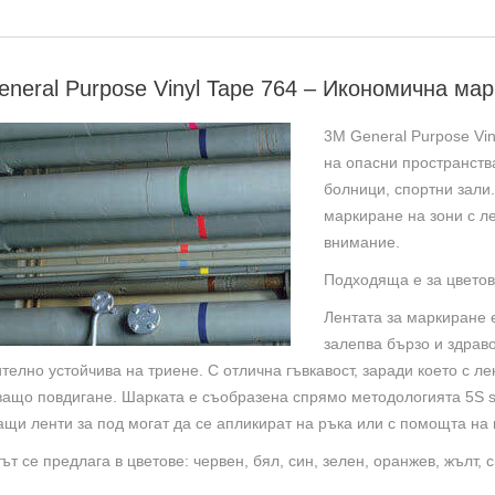
Икон
марк
лента
neral Purpose Vinyl Tape 764 – Икономична ма
жълт
3M General Purpose Vi
на опасни пространства
болници, спортни зали
маркиране на зони с л
внимание.
Подходяща е за цветов
Лентата за маркиране е
залепва бързо и здрав
телно устойчива на триене. С отлична гъвкавост, заради което с л
ащо повдигане. Шарката е съобразена спрямо методологията 5S s
щи ленти за под могат да се апликират на ръка или с помощта на 
ът се предлага в цветове: червен, бял, син, зелен, оранжев, жълт, 