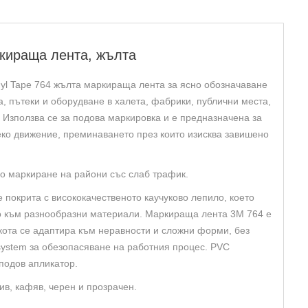
омична
ираща
,
ркираща лента, жълта
а
nyl Tape 764 жълта маркираща лента за ясно обозначаване
, пътеки и оборудване в халета, фабрики, публични места,
. Използва се за подова маркировка и е предназначена за
еко движение, преминаването през които изисква завишено
о маркиране на райони със слаб трафик.
 покрита с висококачественото каучуково лепило, което
о към разнообразни материали. Маркираща лента 3M 764 е
екота се адаптира към неравности и сложни форми, без
ystem за обезопасяване на работния процес. PVC
подов апликатор.
сив, кафяв, черен и прозрачен.