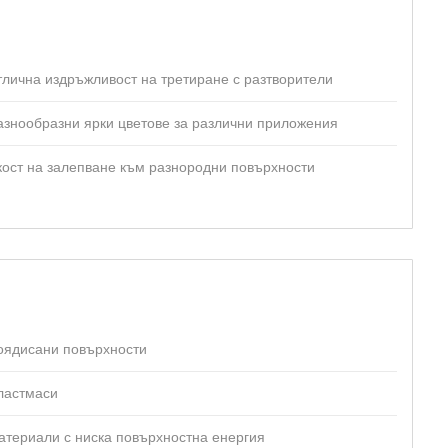
тлична издръжливост на третиране с разтворители
азнообразни ярки цветове за различни приложения
кост на залепване към разнородни повърхности
оядисани повърхности
ластмаси
атериали с ниска повърхностна енергия