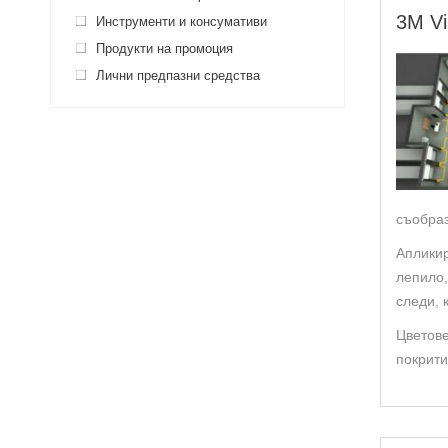
3M Vi
Инструменти и консумативи
Продукти на промоция
Лични предпазни средства
съобраз
Апликир
лепило,
следи, 
Цветове
покрити