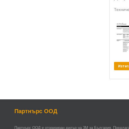
Техниче
Изтег
Партнърс ООД
Партнърс ООД e оторизиран дилър на 3М за България. Предлага