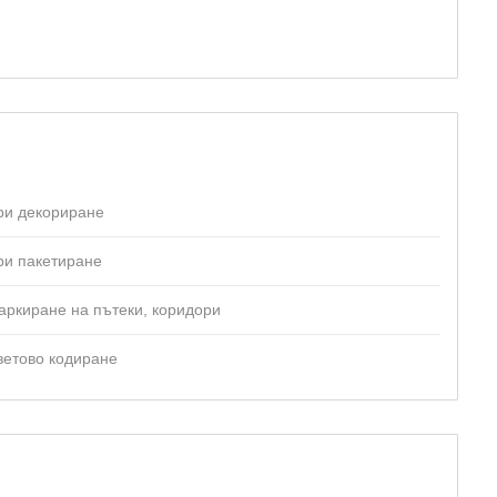
ри декориране
ри пакетиране
аркиране на пътеки, коридори
ветово кодиране