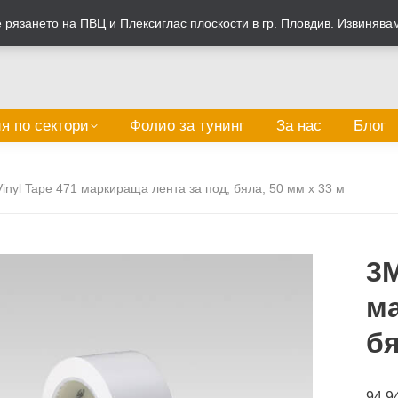
рязането на ПВЦ и Плексиглас плоскости в гр. Пловдив. Извинява
я по сектори
Фолио за тунинг
За нас
Блог
inyl Tape 471 маркираща лента за под, бяла, 50 мм x 33 м
3M
ма
бя
94.9