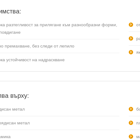
имства:
ока разтегливост за прилягане към разнообразни форми,
о
 повдигане
р
но премахване, без следи от лепило
я
ока устойчивост на надраскване
ва върху:
дисан метал
б
оядисан метал
п
амика
м