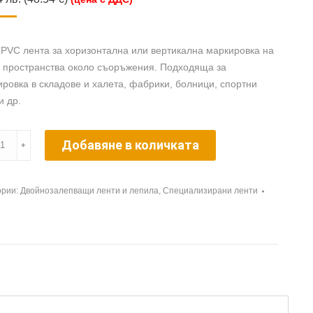
PVC лента за хоризонтална или вертикална маркировка на
и пространства около съоръжения. Подходяща за
ровка в складове и халета, фабрики, болници, спортни
и др.
ество
Добавяне в количката
﹢
ории:
Двойнозалепващи ленти и лепила
,
Специализирани ленти
ираща
а