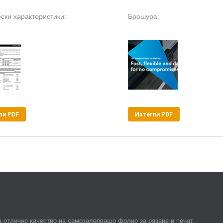
ски характеристики:
Брошура:
ли PDF
Изтегли PDF
 отлично качество на самозалепващо фолио за рязане и печат,