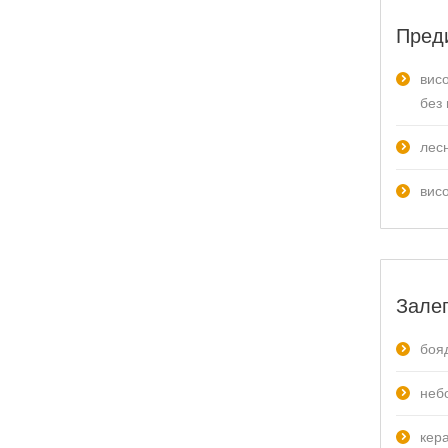
Пред
вис
без
лес
вис
Залеп
боя
неб
кер