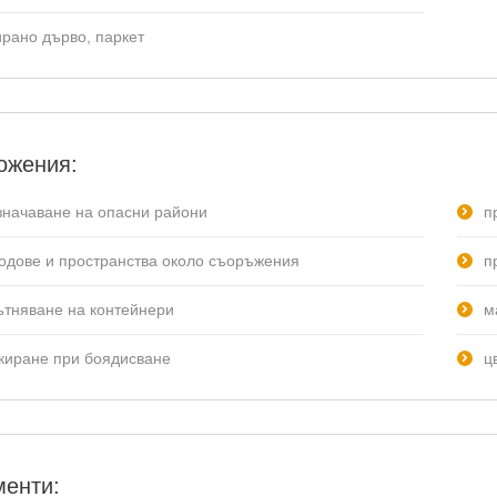
ирано дърво, паркет
ожения:
значаване на опасни райони
п
подове и пространства около съоръжения
п
ътняване на контейнери
м
киране при боядисване
ц
менти: