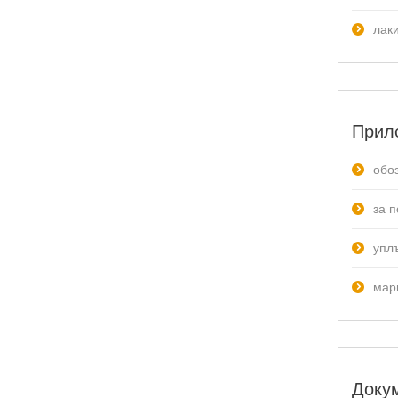
лак
Прил
обо
за 
упл
мар
Доку