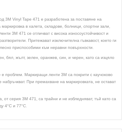
д 3M Vinyl Tape 471 е разработена за поставяне на
 маркировка в халета, складове, болници, спортни зали,
енти 3M 471 се отличват с висока износоустойчивост и
разтворители. Притежават изключителна гъвкавост, което ги
 лесно приспособими към неравни повърхности.
н, бял, жълт, зелен, оранжев, син, и черен, като са изцяло
е е проблем. Маркиращи ленти 3M са покрити с каучоково
е набръчкват. При премахване на маркировката, не остават
 от серия 3M 471, са трайни и не избледняват, тъй като са
у 4°C и 77°C.