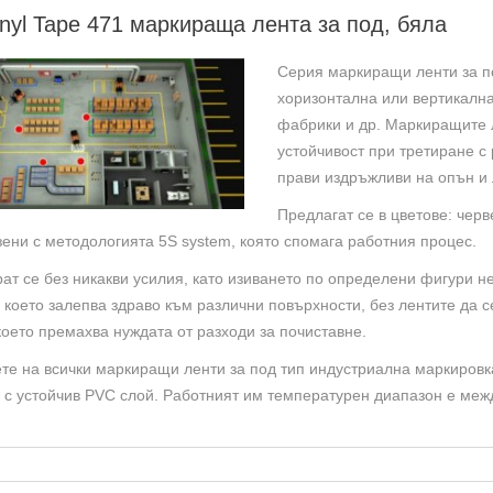
50
nyl Tape 471 маркираща лента за под, бяла
мм
x
Серия маркиращи ленти за по
33
хоризонтална или вертикална
м
фабрики и др. Маркиращите л
устойчивост при третиране с 
прави издръжливи на опън и
Предлагат се в цветове: черве
ени с методологията 5S system, която спомага работния процес.
ат се без никакви усилия, като изиването по определени фигури н
 което залепва здраво към различни повърхности, без лентите да с
което премахва нуждата от разходи за почиставне.
те на всички маркиращи ленти за под тип индустриална маркировка,
 с устойчив PVC слой. Работният им температурен диапазон е межд