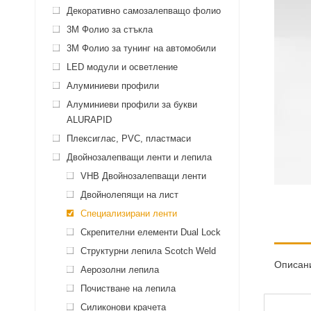
Декоративно самозалепващо фолио
3M Фолио за стъкла
3M Фолио за тунинг на автомобили
LED модули и осветление
Алуминиеви профили
Алуминиеви профили за букви
ALURAPID
Плексиглас, PVC, пластмаси
Двойнозалепващи ленти и лепила
VHB Двойнозалепващи ленти
Двойнолепящи на лист
Специализирани ленти
Скрепителни елементи Dual Lock
Структурни лепила Scotch Weld
Описан
Аерозолни лепила
Почистване на лепила
Силиконови крачета