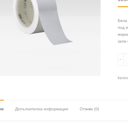
Бяла 
под 
марки
зали 
колич
﹣
за
3M
Vinyl
Катег
Tape
471
марк
лент
ие
Допълнителна информация
Отзиви (0)
за
под,
бяла,