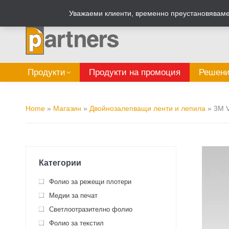
Zalepi.eu
Табелен калкулатор
Уважаеми клиенти, временно преустановяваме 
Продукти
Продукти на промоция
Решени
Home
»
Магазин
»
Двойнозалепващи ленти и лепила
»
3M V
Категории
Фолио за режещи плотери
Медии за печат
Светлоотразително фолио
Фолио за текстил