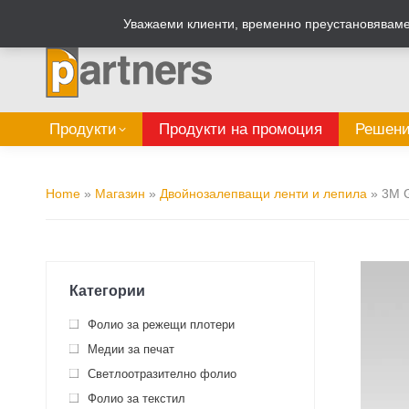
Zalepi.eu
Табелен калкулатор
Уважаеми клиенти, временно преустановяваме 
Продукти
Продукти на промоция
Решени
Home
»
Магазин
»
Двойнозалепващи ленти и лепила
»
3M G
Категории
Фолио за режещи плотери
Медии за печат
Светлоотразително фолио
Фолио за текстил