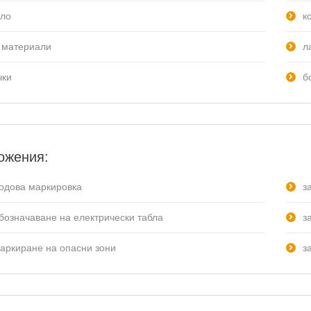
кло
к
 материали
л
чки
б
ожения:
подова маркировка
з
обозначаване на електрически табла
з
маркиране на опасни зони
з