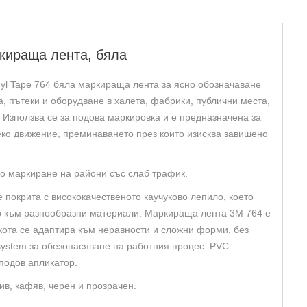
омична
ираща
,
ркираща лента, бяла
nyl Tape 764 бяла маркираща лента за ясно обозначаване
, пътеки и оборудване в халета, фабрики, публични места,
. Използва се за подова маркировка и е предназначена за
еко движение, преминаването през които изисква завишено
о маркиране на райони със слаб трафик.
 покрита с висококачественото каучуково лепило, което
о към разнообразни материали. Маркираща лента 3M 764 е
екота се адаптира към неравности и сложни форми, без
ystem за обезопасяване на работния процес. PVC
подов апликатор.
сив, кафяв, черен и прозрачен.