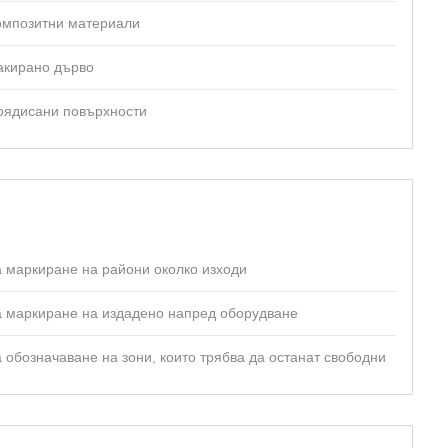
омпозитни материали
акирано дърво
оядисани повърхности
а маркиране на райони околко изходи
а маркиране на издадено напред оборудване
а обозначаване на зони, които трябва да останат свободни