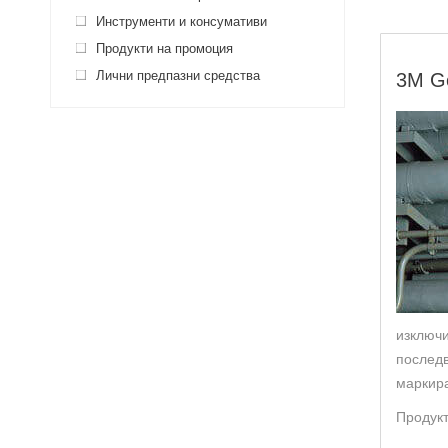
Инструменти и консумативи
Продукти на промоция
Лични предпазни средства
3M Ge
изключи
последв
маркира
Продукт