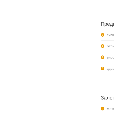
Пред
сиг
отл
вис
здр
Залеп
мет