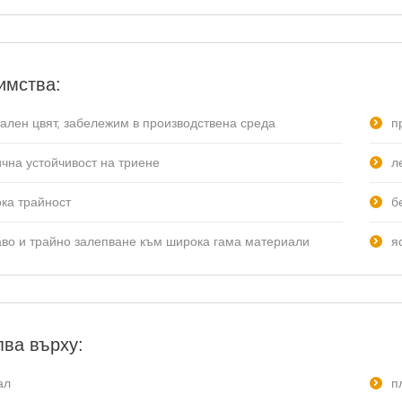
имства:
нален цвят, забележим в производствена среда
п
ична устойчивост на триене
л
ока трайност
б
аво и трайно залепване към широка гама материали
я
ва върху:
ал
п