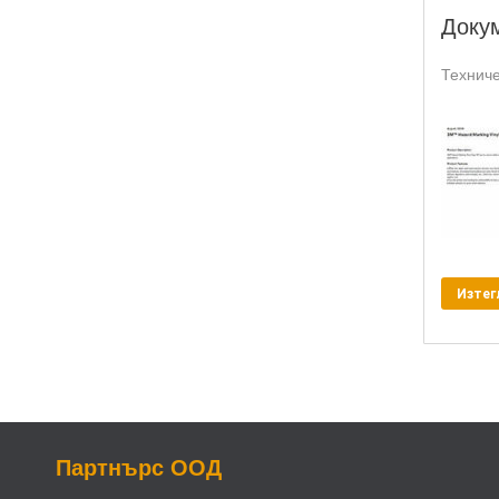
Доку
Техниче
Изтег
Партнърс ООД