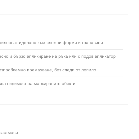
рилепват иделано към сложни форми и грапавини
есно и бързо апликиране на ръка или с подов апликатор
езпроблемно премахване, без следи от лепило
сна видимост на маркираните обекти
ластмаси