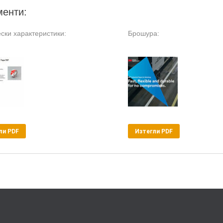
менти:
ски характеристики:
Брошура:
ли PDF
Изтегли PDF