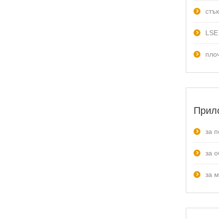
стъ
LSE
пло
Прил
за 
за 
за 