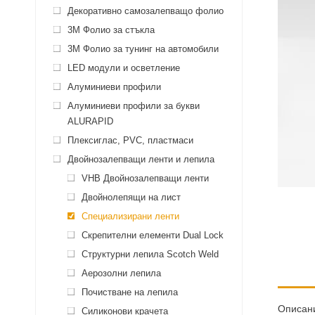
Декоративно самозалепващо фолио
3M Фолио за стъкла
3M Фолио за тунинг на автомобили
LED модули и осветление
Алуминиеви профили
Алуминиеви профили за букви
ALURAPID
Плексиглас, PVC, пластмаси
Двойнозалепващи ленти и лепила
VHB Двойнозалепващи ленти
Двойнолепящи на лист
Специализирани ленти
Скрепителни елементи Dual Lock
Структурни лепила Scotch Weld
Аерозолни лепила
Почистване на лепила
Описан
Силиконови крачета