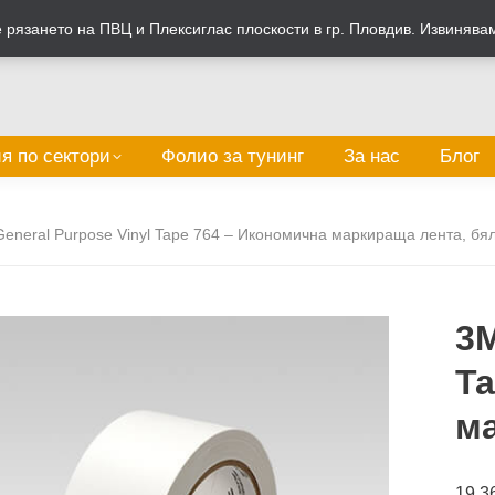
рязането на ПВЦ и Плексиглас плоскости в гр. Пловдив. Извинява
я по сектори
Фолио за тунинг
За нас
Блог
eneral Purpose Vinyl Tape 764 – Икономична маркираща лента, бя
3M
Ta
ма
19.3