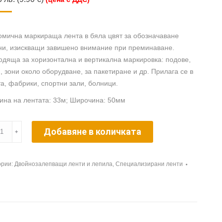
омична маркираща лента в бяла цвят за обозначаване
ни, изискващи завишено внимание при преминаване.
дяща за хоризонтална и вертикална маркировка: подове,
, зони около оборудване, за пакетиране и др. Прилага се в
а, фабрики, спортни зали, болници.
ина на лентата: 33м; Широчина: 50мм
ество
Добавяне в количката
﹢
al
ории:
Двойнозалепващи ленти и лепила
,
Специализирани ленти
ose