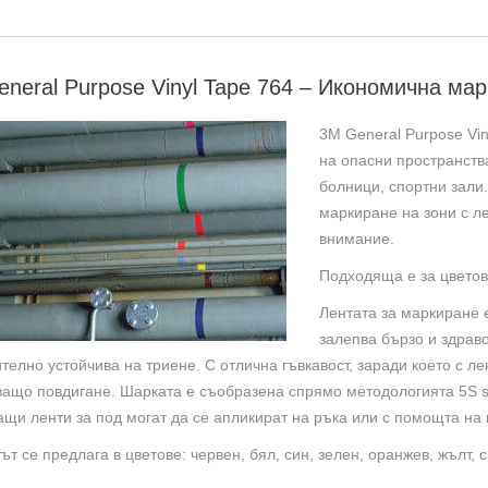
Икон
марк
лента
neral Purpose Vinyl Tape 764 – Икономична ма
бяла
3M General Purpose Vi
на опасни пространства
болници, спортни зали
маркиране на зони с л
внимание.
Подходяща е за цветов
Лентата за маркиране е
залепва бързо и здрав
телно устойчива на триене. С отлична гъвкавост, заради което с л
ащо повдигане. Шарката е съобразена спрямо методологията 5S s
щи ленти за под могат да се апликират на ръка или с помощта на 
ът се предлага в цветове: червен, бял, син, зелен, оранжев, жълт, 