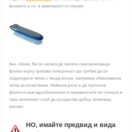
фолиото и т.н, в зависимост от случая.
Ако, обаче, Ви се налага да лепите самозалепващо
фолио върху грапава повърхност ще трябва да си
подсигурите четка с твърд косъм, например обикновенна
четка за почистване. Нейната роля е да притисне
фолиото към вдлъбнатините и неравностите по стената и
така лепилният слой да осъществи добър залепващ
контакт.
НО, имайте предвид и вида