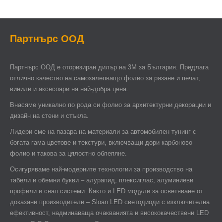
Партнърс ООД
Партнърс ООД e оторизиран дилър на 3М за България. Предлага
отлично качество на самозалепващо фолио за рязане и печат,
винили и аксесоари на най-добра цена.
Внасяме уникално по рода си фолио за архитектурни декорации и
дизайн на стени и стъкла.
Лидери сме на пазара на материали за автомобилен тунинг с
богата гама цветове и текстури, включващи дори карбоново
фолио и такова за цялостно облепяне.
Осигуряваме най-модерните технологии за производство на
табели и обемни букви – алурапид, плексиглас, алуминиеви
профили и снап системи. Както и LED модули за осветяване от
доказани производители – Sloan LED светодиоди с изключителна
ефективност, надминаваща очакванията и висококачествени LED