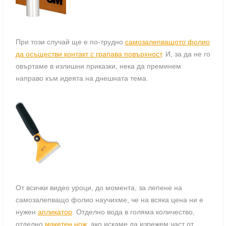
При този случай ще е по-трудно
самозалепващото фолио
да осъществи контакт с грапава повърхност
. И, за да не го
овъртаме в излишни приказки, нека да преминем
направо към идеята на днешната тема.
От всички видео уроци, до момента, за лепене на
самозалепващо фолио научихме, че на всяка цена ни е
нужен
апликатор
. Отделно вода в голяма количество,
отделно
макетен нож
, ако искаме да изрежем част от