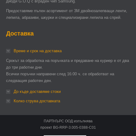
диоди G.O.Q с вграден чип Samsung.
Предоставяме пълен асортимент от 3М двойнозалепващи ленти,
лепила, абразиви, шкурки и специализирани лепила на спрей.
Доставка
Време и срок на доставка
Срокът за обработка на поръчката и предаване на куриер е от два
до три работни дни.
Всички поръчки направени след 16:00 ч. се обработват на
следващия работен ден.
До къде доставяме стоки
Колко струва доставката
ПАРТНЪРС ООД изпълнява
проект BG-RRP-3.005-0388-C01