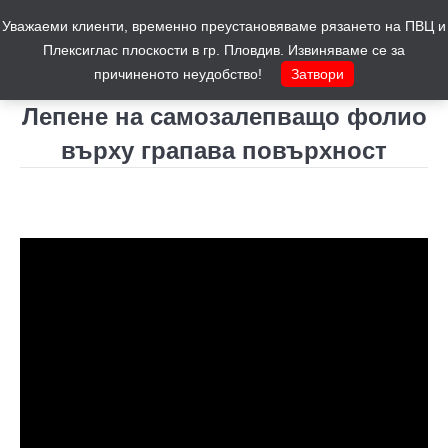
Уважаеми клиенти, временно преустановяваме рязането на ПВЦ и
Количка
0
Плексиглас плоскости в гр. Пловдив. Извиняваме се за
причиненото неудобство!
Затвори
Лепене на самозалепващо фолио
върху грапава повърхност
You are here: