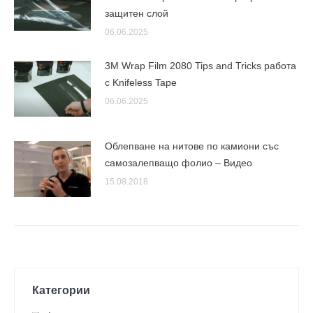
защитен слой
06.06.2025
3M Wrap Film 2080 Tips and Tricks работа
с Knifeless Tape
06.06.2025
Облепване на нитове по камиони със
самозалепващо фолио – Видео
15.08.2018
Категории