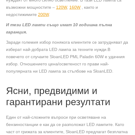
възможни мощностите –
120W
,
160W
, както и
недостижимите
200W
.
И тези LED лампи също имат 10 годишна пълна
гаранция.
Заради големия избор понякога клиентите се затрудняват да
изберат най-добрата LED лампа за техните нужди.В
повечето от случаите SloanLED PML Paladin 60W е удачния
избор. Отношението цена/осветеност го прави най-
популярната ни LED лампа за стълбове на SloanLED.
Ясни, предвидими и
гарантирани резултати
Един от най-сложните въпроси при осветяване на
бензиностанции е как да се разположат LED лампите. Като
част от грижата за клиентите, SloanLED предлагат безплатна