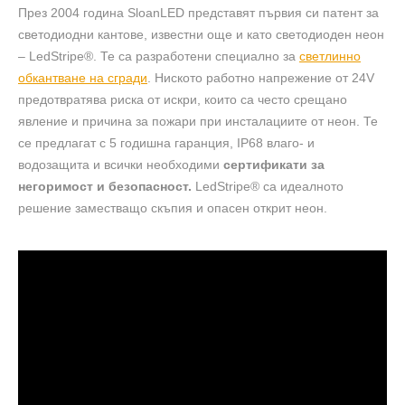
През 2004 година SloanLED представят първия си патент за
светодиодни кантове, известни още и като светодиоден неон
– LedStripe®. Те са разработени специално за
светлинно
обкантване на сгради
. Ниското работно напрежение от 24V
предотвратява риска от искри, които са често срещанo
явление и причина за пожари при инсталациите от неон. Те
се предлагат с 5 годишна гаранция, IP68 влаго- и
водозащита и всички необходими
сертификати за
негоримост и безопасност.
LedStripe® са идеалното
решение заместващо скъпия и опасен открит неон.