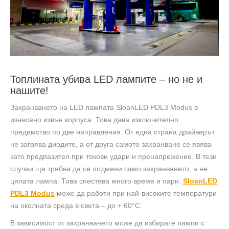
Топлината убива LED лампите – но не и
нашите!
Захранването на LED лампата SloanLED PDL3 Modus е
изнесено извън корпуса. Това дава изключително
предимство по две направления. От една страна драйверът
не загрява диодите, а от друга самото захранване се явява
като предпазител при токови удари и пренапрежение. В тези
случаи ще трябва да се подмени само захранването, а не
цялата лампа. Това спестява много време и пари.
SloanLED
PDL3 Modus
може да работи при най-високите температури
на околната среда в света – до + 60°C.
В зависимост от захранването може да избирате лампи с