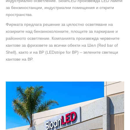
индустриално осветление. SloanLED произвежда LED лампи
за бензиностанции, индустриални помещения и открити
пространства.
Фирмата предлага решение за цялостно осветяване на
козирките над бензиноколонките, площите за паркиране и
районното осветление. Компанията произвежда червените
кантове за фризовете за всички обекти на Шел (Red bar of
Shell), както и на BP (LEDstripe for BP) – зелените светещи
кантове на BP.