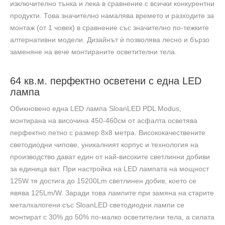
изключително тънка и лека в сравнение с всички конкурентни
продукти. Това значително намалява времето и разходите за
монтаж (от 1 човек) в сравнение със значително по-тежките
алтернативни модели. Дизайнът ѝ позволява лесно и бързо
заменяне на вече монтираните осветителни тела.
64 кв.м. перфектно осветени с една LED
лампа
Обикновено една LED лампа SloanLED PDL Modus,
монтирана на височина 450-460см от асфалта осветява
перфектно петно с размер 8х8 метра. Висококачествените
светодиодни чипове, уникалният корпус и технология на
производство дават един от най-високите светлинни добиви
за единица ват. При настройка на LED лампата на мощност
125W тя достига до 15200Lm светлинен добив, което се
явява 125Lm/W. Заради това лампите при замяна на старите
металхалогени със SloanLED светодиодни лампи се
монтират с 30% до 50% по-малко осветителни тела, а силата