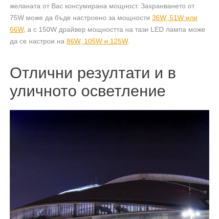
желаната от Вас консумирана мощност. Захранването от
75W може да бъде настроено за мощности
36W, 51W или
66W
, а с 150W драйвер мощността на тази LED лампа може
да се настрои на
86W, 105W и 125W
.
Отлични резултати и в
уличното осветление