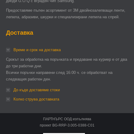
диоди G.O.Q с вграден чип Samsung.
Предоставяме пълен асортимент от 3М двойнозалепващи ленти,
лепила, абразиви, шкурки и специализирани лепила на спрей.
Доставка
Време и срок на доставка
Срокът за обработка на поръчката и предаване на куриер е от два
до три работни дни.
Всички поръчки направени след 16:00 ч. се обработват на
следващия работен ден.
До къде доставяме стоки
Колко струва доставката
ПАРТНЪРС ООД изпълнява
проект BG-RRP-3.005-0388-C01