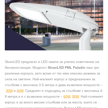
SloanLED предлагат и LED лампи за улично осветление на
бензиностанции. Моделът
SloanLED PML Paladin
има три
различни корпуса, като всеки от тях има няколко режима за
сила на светене. Най-малкият корпус е предназначен за
стълбове с височина 3-5 метра и дава възможни мощности –
30W
и
40W
. Средният е подходящ за стълбове с височина 4-
8 метра и е с възможни мощности –
60W
,
90W
. Най-големият
корпус е за много високи стълбове или за места, които се
нуждаят от много силно осветление. В тази LED лампа са