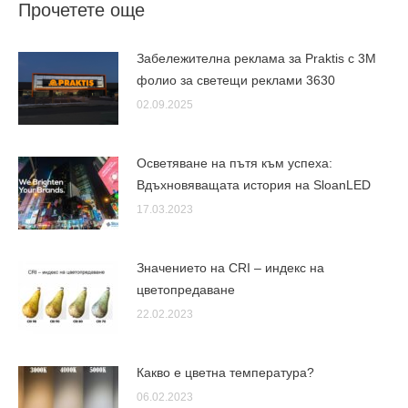
Прочетете още
Забележителна реклама за Praktis с 3М
фолио за светещи реклами 3630
02.09.2025
Осветяване на пътя към успеха:
Вдъхновяващата история на SloanLED
17.03.2023
Значението на CRI – индекс на
цветопредаване
22.02.2023
Какво е цветна температура?
06.02.2023