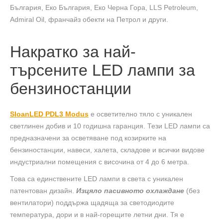
България, Eко България, Еко Черна Гора, LLS Petroleum,
Admiral Oil, франчайз обекти на Петрол и други.
Накратко за най-
търсените LED лампи за
бензиностанции
SloanLED PDL3 Modus
e осветително тяло с уникален
светлинен добив и 10 годишна гаранция. Тези LED лампи са
предназначени за осветяване под козирките на
бензиностанции, навеси, халета, складове и всички видове
индустриални помещения с височина от 4 до 6 метра.
Това са единствените LED лампи в света с уникален
патентован дизайн.
Изцяло пасивното охлаждане
(без
вентилатори) поддържа щадяща за светодиодите
температура, дори и в най-горещите летни дни. Тя е