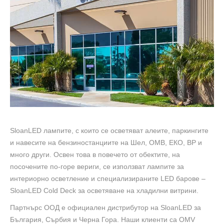
SloanLED лампите, с които се осветяват алеите, паркингите
и навесите на бензиностанциите на Шел, ОМВ, ЕКО, BP и
много други. Освен това в повечето от обектите, на
посочените по-горе вериги, се използват лампите за
интериорно осветление и специализираните LED барове –
SloanLED Cold Deck за осветяване на хладилни витрини.
Партнърс ООД е официален дистрибутор на SloanLED за
България, Сърбия и Черна Гора. Наши клиенти са OMV