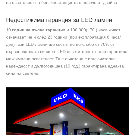
на осветеност на бензиностанцията е повече от двойна.
Недостижима гаранция за LED лампи
10 годишна пълна гаранция
и 100 000(L70 ) часа живот
означават, че и след 23 години (при експлоатация 8 часа/
ден) тези LED лампи ще светят не по-слабо от 70% от
първоначалната си сила. LED осветителното тяло гарантира
максимална осветеност. Тя е съчетана с изключителна
надеждност и дългогодишна (10 год.) гарантирана еднаква
сила на светене.