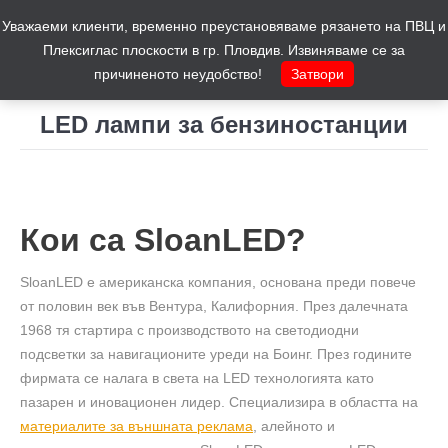
Уважаеми клиенти, временно преустановяваме рязането на ПВЦ и
Количка
0
Плексиглас плоскости в гр. Пловдив. Извиняваме се за
причиненото неудобство!
Затвори
LED лампи за бензиностанции
You are here:
Кои са SloanLED?
SloanLED е американска компания, основана преди повече
от половин век във Вентура, Калифорния. През далечната
1968 тя стартира с производството на светодиодни
подсветки за навигационите уреди на Боинг. През годините
фирмата се налага в света на LED технологията като
пазарен и иновационен лидер. Специализира в областта на
материалите за външната реклама
, алейното и