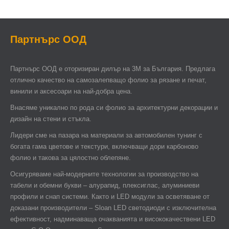
Партнърс ООД
Партнърс ООД e оторизиран дилър на 3М за България. Предлага
отлично качество на самозалепващо фолио за рязане и печат,
винили и аксесоари на най-добра цена.
Внасяме уникално по рода си фолио за архитектурни декорации и
дизайн на стени и стъкла.
Лидери сме на пазара на материали за автомобилен тунинг с
богата гама цветове и текстури, включващи дори карбоново
фолио и такова за цялостно облепяне.
Осигуряваме най-модерните технологии за производство на
табели и обемни букви – алурапид, плексиглас, алуминиеви
профили и снап системи. Както и LED модули за осветяване от
доказани производители – Sloan LED светодиоди с изключителна
ефективност, надминаваща очакванията и висококачествени LED