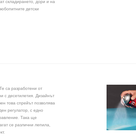
ат складирането, дори и на
 любопитните детски
Те са разработени от
ни с десетилетия. Дизайнът
вен това спрейът позволява
ен регулатор, с едно
равление. Така ще
агат се различни лепила,
кт.