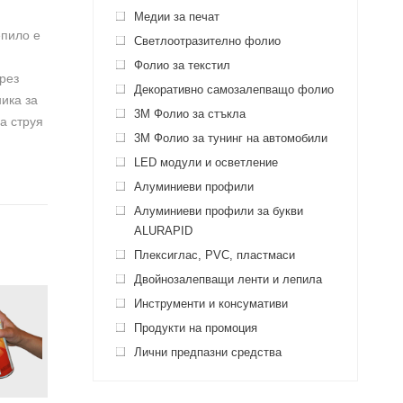
Медии за печат
епило е
Светлоотразително фолио
Фолио за текстил
рез
Декоративно самозалепващо фолио
ника за
3M Фолио за стъкла
а струя
3M Фолио за тунинг на автомобили
LED модули и осветление
Алуминиеви профили
Алуминиеви профили за букви
ALURAPID
Плексиглас, PVC, пластмаси
Двойнозалепващи ленти и лепила
Инструменти и консумативи
Продукти на промоция
Лични предпазни средства