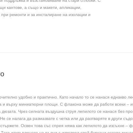
ли поддръжка и възстановяване на стари сглобки. С
и кантове, а също и макети, апликации,
 при ремонти и за инсталиране на изолации и
то
чително удобно и практично. Като начало то се нанася еднакво ле
ка и върху миниатюрни площи. С флакона може да работи всеки – и
 дюзата. Чрез силната въздушна струя лепилото се нанася без пр
Не се налага да размазвате с четка или да разтваряте в други съдо
 стържете. Освен това със спрея няма как лепилото да изсъхне – 
 Така изхвърлянето на пълни с изветрял клей буркани остава мина