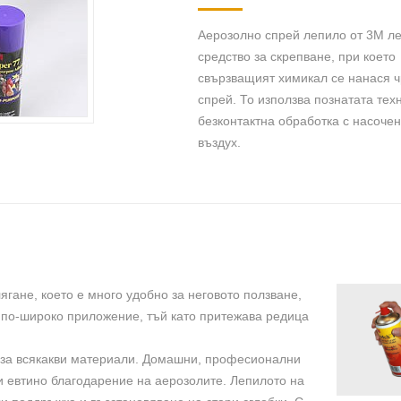
Аерозолно спрей лепило от 3М л
средство за скрепване, при което
свързващият химикал се нанася ч
спрей. То използва познатата тех
безконтактна обработка с насочен
въздух.
гане, което е много удобно за неговото ползване,
 по-широко приложение, тъй като притежава редица
и за всякакви материали. Домашни, професионални
и евтино благодарение на аерозолите. Лепилото на