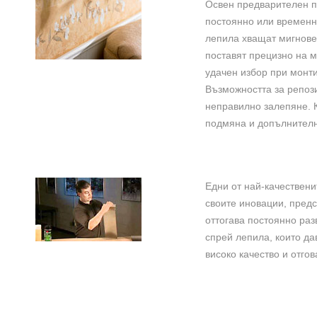
Освен предварителен п
постоянно или временно
лепила хващат мигновен
поставят прецизно на м
удачен избор при монти
Възможността за репоз
неправилно залепяне. К
подмяна и допълнителн
Едни от най-качествени
своите иновации, предс
оттогава постоянно раз
спрей лепила, които да
високо качество и отго