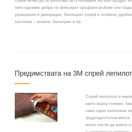
спрей може да се използва за сглобяване на нов продукт и
него еднакво добре се фиксират оръфани ръбове или падащ
украшения и декорации. Лепящият спрей е особено удобен
настилки – мокети, балатуми и пр.
Предимствата на 3М спрей лепило
Спрей лепилото е изклю
както върху големи, та
само едно натискане на
труднодостъпни места. 
които после да миете и
е херметично затворен.