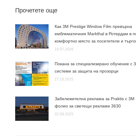
Прочетете още
Как 3M Prestige Window Film превърна
емблематичния Markthal в Ротердам в п
комфортно място за посетители и търго
10.07.2026
Покана за специализирано обучение с 
системи за защита на прозорци
27.10.2025
Забележителна реклама за Praktis с 3М
фолио за светещи реклами 3630
02.09.2025