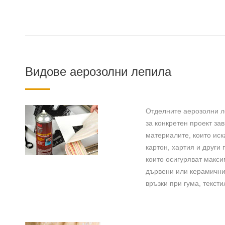
Видове аерозолни лепила
Отделните аерозолни л
за конкретен проект за
материалите, които иск
картон, хартия и други
които осигуряват макси
дървени или керамични
връзки при гума, текст