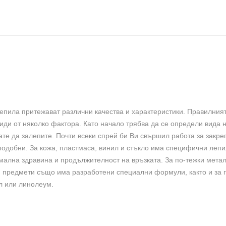
епила притежават различни качества и характеристики. Правилния
види от няколко фактора. Като начало трябва да се определи вида 
ате да залепите. Почти всеки спрей би Ви свършил работа за закре
 подобни. За кожа, пластмаса, винил и стъкло има специфични лепи
мална здравина и продължителност на връзката. За по-тежки метал
 предмети също има разработени специални формули, както и за 
ил или линолеум.