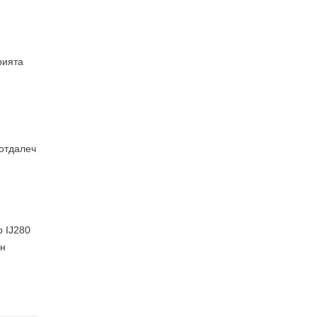
рията
отдалеч
p IJ280
ен