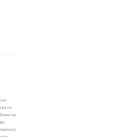
сно
ска се
облем на
ве,
флаконът
лото.