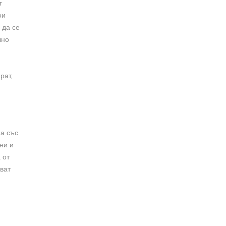
т
ои
 да се
лно
рат,
на със
ни и
 от
ват