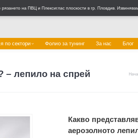
рязането на ПВЦ и Плексиглас плоскости в гр. Пловдив. Извинява
я по сектори
Фолио за тунинг
За нас
Блог
? – лепило на спрей
You ar
Нача
Какво представля
аерозолното лепи