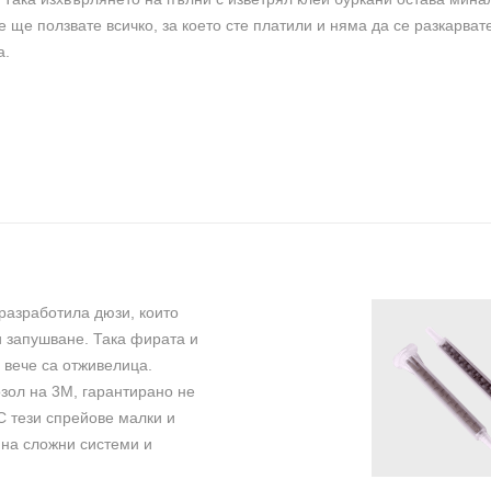
е ще ползвате всичко, за което сте платили и няма да се разкарват
а.
разработила дюзи, които
и запушване. Така фирата и
 вече са отживелица.
озол на 3М, гарантирано не
С тези спрейове малки и
 на сложни системи и