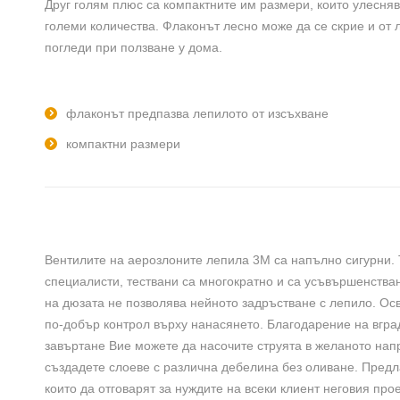
Друг голям плюс са компактните им размери, които улесняв
големи количества. Флаконът лесно може да се скрие и от
погледи при ползване у дома.
флаконът предпазва лепилото от изсъхване
компактни размери
Вентилите на аерозлоните лепила 3М са напълно сигурни. 
специалисти, тествани са многократно и са усъвършенства
на дюзата не позволява нейното задръстване с лепило. Ос
по-добър контрол върху нанасянето. Благодарение на вград
завъртане Вие можете да насочите струята в желаното нап
създадете слоеве с различна дебелина без оливане. Предл
които да отговарят за нуждите на всеки клиент неговия прое