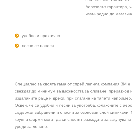
Аерозолът гарантира, ч
извънредно до магазин
удобно и практично
лесно се нанася
Специално за своята гама от спрей лепила компания 3М е 
свеждат до минимум възможността за оливане, преразход 
изцапаните ръце и дрехи, при слагане на тапети например,
Освен, че са удобни и лесни за употреба, флаконите с аер
съдържат забранени и опасни за озоновия слой химикали. 
крупни фирми могат да си спестят разходите за закупуване
уреди за лепене.