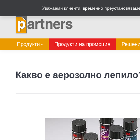
Zalepi.eu
Табелен калкулатор
Уважаеми клиенти, временно преустановяваме 
Продукти
Продукти на промоция
Решени
Какво е аерозолно лепило