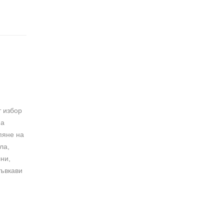
т избор
на
пяне на
ла,
ни,
гъвкави