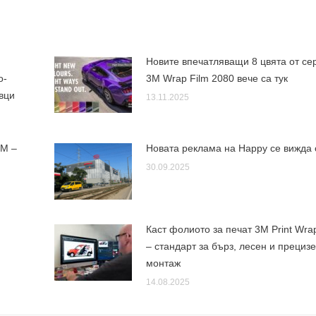
Новите впечатляващи 8 цвята от се
о-
3M Wrap Film 2080 вече са тук
вци
13.11.2025
3M –
Новата реклама на Happy се вижда 
30.09.2025
Каст фолиото за печат 3M Print Wra
– стандарт за бърз, лесен и прециз
монтаж
14.08.2025