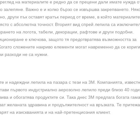
реглед на материалите е редно да се прецени дали имате нужда о
 залепяне. Важно е и колко бързо се извършва закрепването. Няк
о, други пък оставят кратък период от време, в който материалите
ясто с абсолютна точност. Вторият вид спрей лепила са изключите
рането на логота, табели, декорации, рафтове и други подобни.
ициониране е ключова, защото тя предотвратява възможността за
огато сложените накриво елементи могат навременно да се кориги
и разходи не са нужни.
те и надеждни лепила на пазара с тези на 3М. Компанията, извест
тави първото индустриално аерозолно лепило преди близо 40 годи
вива и обогатява продуктите си. Така днес 3М предлага богата гама
ват желаната здравина и продължителност на връзката. Те притежа
варят на изискванията и на най-претенциозния клиент.