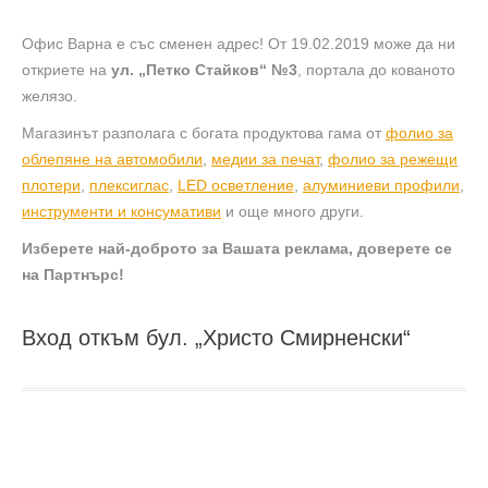
Офис Варна е със сменен адрес! От 19.02.2019 може да ни
откриете на
ул. „Петко Стайков“ №3
, портала до кованото
желязо.
Магазинът разполага с богата продуктова гама от
фолио за
облепяне на автомобили
,
медии за печат
,
фолио за режещи
плотери
,
плексиглас
,
LED осветление
,
алуминиеви профили
,
инструменти и консумативи
и още много други.
Изберете най-доброто за Вашата реклама, доверете се
на Партнърс!
Вход откъм бул. „Христо Смирненски“