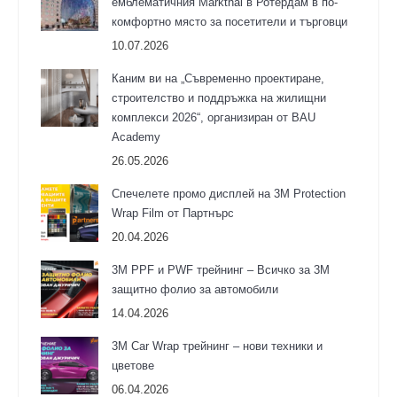
емблематичния Markthal в Ротердам в по-
комфортно място за посетители и търговци
10.07.2026
Каним ви на „Съвременно проектиране,
строителство и поддръжка на жилищни
комплекси 2026“, организиран от BAU
Academy
26.05.2026
Спечелете промо дисплей на 3M Protection
Wrap Film от Партнърс
20.04.2026
3M PPF и PWF трейнинг – Всичко за 3М
защитно фолио за автомобили
14.04.2026
3M Car Wrap трейнинг – нови техники и
цветове
06.04.2026