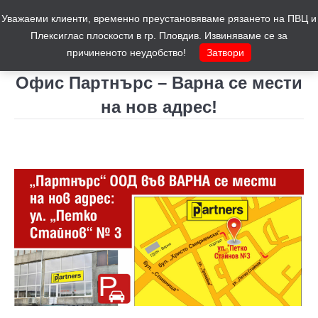
Уважаеми клиенти, временно преустановяваме рязането на ПВЦ и
Количка
0
Плексиглас плоскости в гр. Пловдив. Извиняваме се за
причиненото неудобство!
Затвори
Офис Партнърс – Варна се мести
на нов адрес!
You are here: