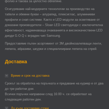
фолио и такова за цялостно облепяне.
Осигуряваме най-модерните технологии за производство на
табели и обемни букви – алурапид, плексиглас, алуминиеви
профили и снап системи. Както и LED модули за осветяване от
доказани производители – Sloan LED светодиоди с изключителна
ефективност, надминаваща очакванията и висококачествени LED
диоди G.O.Q с вграден чип Samsung.
Предоставяме пълен асортимент от 3М двойнозалепващи ленти,
лепила, абразиви, шкурки и специализирани лепила на спрей.
Доставка
Време и срок на доставка
Срокът за обработка на поръчката и предаване на куриер е от два
до три работни дни.
Всички поръчки направени след 16:00 ч. се обработват на
следващия работен ден.
До къде доставяме стоки