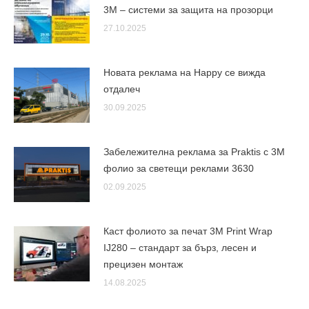
3M – системи за защита на прозорци
27.10.2025
Новата реклама на Happy се вижда
отдалеч
30.09.2025
Забележителна реклама за Praktis с 3М
фолио за светещи реклами 3630
02.09.2025
Каст фолиото за печат 3M Print Wrap
IJ280 – стандарт за бърз, лесен и
прецизен монтаж
14.08.2025