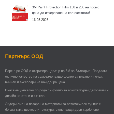
3М Paint Protection Film 150 и 200 на промо
цена до изчерпване на количествата!
16.03.2026
Партнърс ООД
Партнърс ООД e оторизиран дилър на 3М за България. Предлага
отлично качество на самозалепващо фолио за рязане и печат,
винили и аксесоари на най-добра цена.
Внасяме уникално по рода си фолио за архитектурни декорации и
дизайн на стени и стъкла.
Лидери сме на пазара на материали за автомобилен тунинг с
богата гама цветове и текстури, включващи дори карбоново