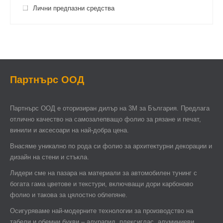
Лични предпазни средства
Партнърс ООД
Партнърс ООД e оторизиран дилър на 3М за България. Предлага
отлично качество на самозалепващо фолио за рязане и печат,
винили и аксесоари на най-добра цена.
Внасяме уникално по рода си фолио за архитектурни декорации и
дизайн на стени и стъкла.
Лидери сме на пазара на материали за автомобилен тунинг с
богата гама цветове и текстури, включващи дори карбоново
фолио и такова за цялостно облепяне.
Осигуряваме най-модерните технологии за производство на
табели и обемни букви – алурапид, плексиглас, алуминиеви