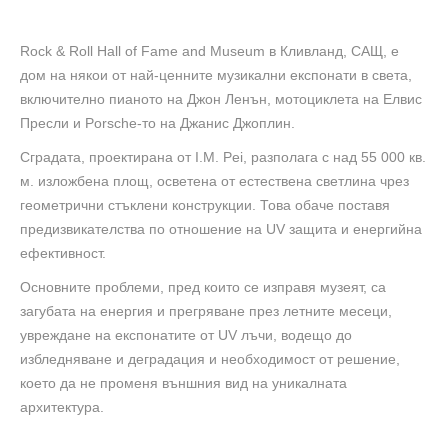
Rock & Roll Hall of Fame and Museum в Кливланд, САЩ, е
дом на някои от най-ценните музикални експонати в света,
включително пианото на Джон Ленън, мотоциклета на Елвис
Пресли и Porsche-то на Джанис Джоплин.
Сградата, проектирана от I.M. Pei, разполага с над 55 000 кв.
м. изложбена площ, осветена от естествена светлина чрез
геометрични стъклени конструкции. Това обаче поставя
предизвикателства по отношение на UV защита и енергийна
ефективност.
Основните проблеми, пред които се изправя музеят, са
загубата на енергия и прегряване през летните месеци,
увреждане на експонатите от UV лъчи, водещо до
избледняване и деградация и необходимост от решение,
което да не променя външния вид на уникалната
архитектура.