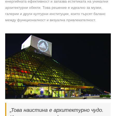
енергийната ефективност и запазва естетиката на уникални
архитектурни обекти. Това решение е идеално за музеи,
галерии и други културни институции, които търсят баланс
между функционалност и визуална привлекателност.
„Това наистина е архитектурно чудо.