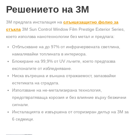
Решението на 3М
3M предлага инсталация на
слънцезащитно фолио за
стъкла
3M Sun Control Window Film Prestige Exterior Series,
което използва нанотехнологии без метал и предлага:
Отблъскване на до 97% от инфрачервената светлина,
намалявайки топлината в интериора.
Блокиране на 99,9% от UV лъчите, което предпазва
експонатите от избледняване.
Ниска вътрешна и външна отражаемост, запазвайки
естетиката на сградата.
Използване на не-метализирана технология,
предотвратяваща корозия и без влияние върху безжични
сигнали.
Инсталацията е извършена от оторизиран дилър на 3M за
6 седмици.