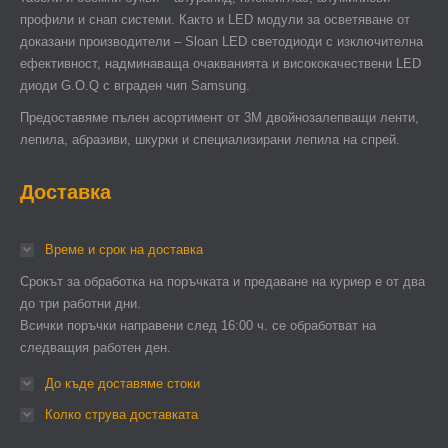
профили и снап системи. Както и LED модули за осветяване от
доказани производители – Sloan LED светодиоди с изключителна
ефективност, надминаваща очакванията и висококачествени LED
диоди G.O.Q с вграден чип Samsung.
Предоставяме пълен асортимент от 3М двойнозалепващи ленти,
лепила, абразиви, шкурки и специализирани лепила на спрей.
Доставка
Време и срок на доставка
Срокът за обработка на поръчката и предаване на куриер е от два
до три работни дни.
Всички поръчки направени след 16:00 ч. се обработват на
следващия работен ден.
До къде доставяме стоки
Колко струва доставката