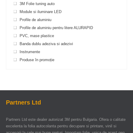
3M Folie tuning auto
Module si iluminare LED
Profile de aluminiu
Profile de aluminiu pentru litere ALURAPID
PVC, mase plastice
Banda dublu adeziva si adezivi
Instrumente
Produse în promoție
Partners Ltd
Partners Ltd este dealer autorizat 3M pentru Bulgaria. Ofera o calitate
excelenta la folia autocolanta pentru decupare si printare, vinil si
accesorii la cele mai bune preturi. Importam folie, unica de acest gen,