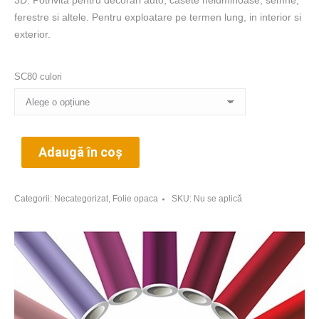
3D. Potrivita pentru decorari auto, casete neluminoase, semne,
ferestre si altele. Pentru exploatare pe termen lung, in interior si
exterior.
SC80 culori
Adaugă în coș
Categorii:
Necategorizat
,
Folie opaca
SKU:
Nu se aplică