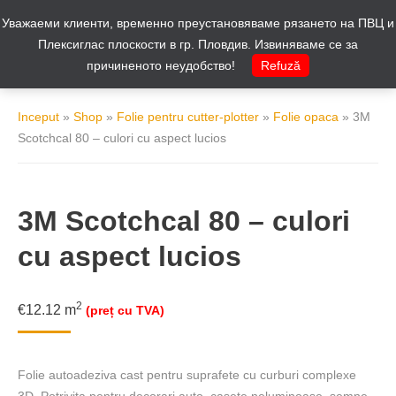
Уважаеми клиенти, временно преустановяваме рязането на ПВЦ и
Cos
0
Плексиглас плоскости в гр. Пловдив. Извиняваме се за
причиненото неудобство!
Refuză
Inceput
»
Shop
»
Folie pentru cutter-plotter
»
Folie opaca
»
3M
Scotchcal 80 – culori cu aspect lucios
3M Scotchcal 80 – culori
cu aspect lucios
2
€
12.12
m
(preț cu TVA)
Folie autoadeziva cast pentru suprafete cu curburi complexe