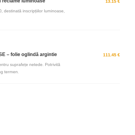
ru reclame luminoase
13.15 €
 destinată inscripțiilor luminoase,
E – folie oglindă argintie
111.45 €
pentru suprafețe netede. Potrivită
ung termen.