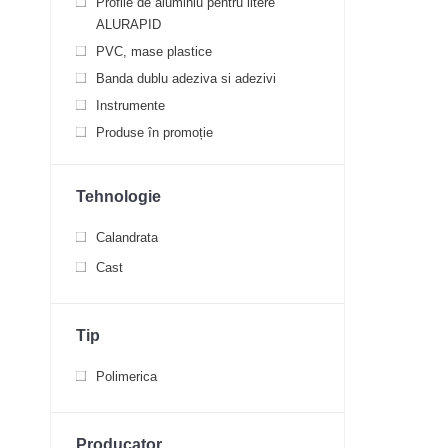
Profile de aluminiu pentru litere
ALURAPID
PVC, mase plastice
Banda dublu adeziva si adezivi
Instrumente
Produse în promoție
Tehnologie
Calandrata
Cast
Tip
Polimerica
Producator