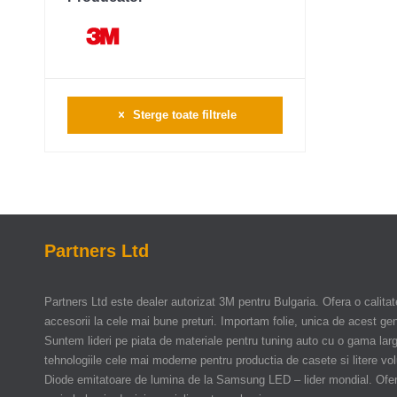
Sterge toate filtrele
Partners Ltd
Partners Ltd este dealer autorizat 3M pentru Bulgaria. Ofera o calitate
accesorii la cele mai bune preturi. Importam folie, unica de acest gen,
Suntem lideri pe piata de materiale pentru tuning auto cu o gama larg
tehnologiile cele mai moderne pentru productia de casete si litere vol
Diode emitatoare de lumina de la Samsung LED – lider mondial. Ofe