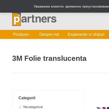
Zalepi.eu
Уважаеми клиенти, временно преустановяваме
Produse
Despre noi
Experiente si sfaturi
3M Folie translucenta
Categorii
Necategorizat