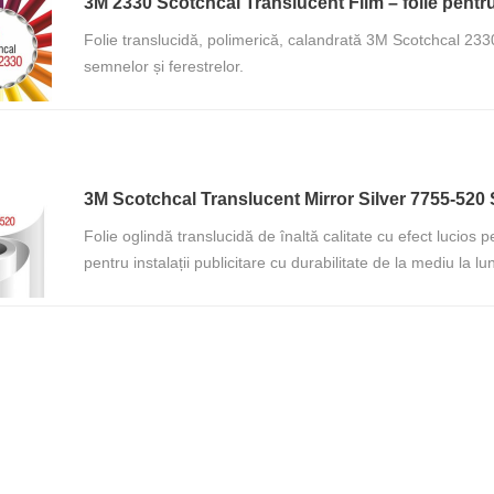
3M 2330 Scotchcal Translucent Film – folie pent
Folie translucidă, polimerică, calandrată 3M Scotchcal 2330,
semnelor și ferestrelor.
3M Scotchcal Translucent Mirror Silver 7755-520 S
Folie oglindă translucidă de înaltă calitate cu efect lucios 
pentru instalații publicitare cu durabilitate de la mediu la l