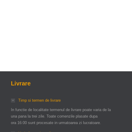
Livrare
Timp si termen de livrare
In functie de localitate termenul de livrare poate varia de la
una pana la trei zile. Toate comenzile plasate dupa
ora 16:00 sunt procesate in urmatoarea zi lucratoare.