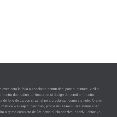
 excelenta la folia autocolanta pentru decupare si printare, vinil si
 pentru decoratiuni arhitecturale si design de pereti si ferestre.
a de folie de carbon si astfel pentru colantari complete auto. Oferim
umetrice – alurapid, plexiglas, profile din aluminiu si sisteme snap.
rim o gama completa de 3M benzi dublu adezive, adezivi, abrazive,