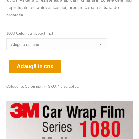
lucios. Asigura o rezistenta a aplicarii, chiar si in zonele cele mai
neprotejate ale autovehiculului, precum capota si bara de
protectie.
1080 Culori cu aspect mat
Adaugă în coș
Categorie:
Culori mat
SKU:
Nu se aplică