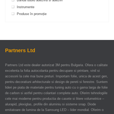
Banda dublu adeziva si adezivi
Instrumente
Produse în promoție
Partners Ltd
Partners Ltd este dealer autorizat 3M pentru Bulgaria. Ofera o calitate
excelenta la folia autocolanta pentru decupare si printare, vinil si
accesorii la cele mai bune preturi. Importam folie, unica de acest gen,
pentru decoratiuni arhitecturale si design de pereti si ferestre. Suntem
lideri pe piata de materiale pentru tuning auto cu o gama larga de folie
de carbon si astfel pentru colantari complete auto. Oferim tehnologiile
cele mai moderne pentru productia de casete si litere volumetrice –
alurapid, plexiglas, profile din aluminiu si sisteme snap. Diode
emitatoare de lumina de la Samsung LED – lider mondial. Oferim o