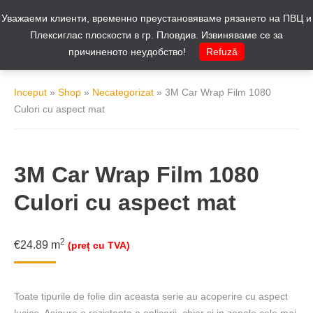
Уважаеми клиенти, временно преустановяваме рязането на ПВЦ и
Cos
0
Плексиглас плоскости в гр. Пловдив. Извиняваме се за
причиненото неудобство!
Refuză
Inceput
»
Shop
»
Necategorizat
»
3M Car Wrap Film 1080
Culori cu aspect mat
3M Car Wrap Film 1080
Culori cu aspect mat
2
€
24.89
m
(preț cu TVA)
Toate tipurile de folie din aceasta serie au acoperire cu aspect