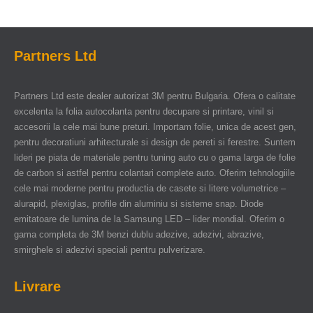
Partners Ltd
Partners Ltd este dealer autorizat 3M pentru Bulgaria. Ofera o calitate
excelenta la folia autocolanta pentru decupare si printare, vinil si
accesorii la cele mai bune preturi. Importam folie, unica de acest gen,
pentru decoratiuni arhitecturale si design de pereti si ferestre. Suntem
lideri pe piata de materiale pentru tuning auto cu o gama larga de folie
de carbon si astfel pentru colantari complete auto. Oferim tehnologiile
cele mai moderne pentru productia de casete si litere volumetrice –
alurapid, plexiglas, profile din aluminiu si sisteme snap. Diode
emitatoare de lumina de la Samsung LED – lider mondial. Oferim o
gama completa de 3M benzi dublu adezive, adezivi, abrazive,
smirghele si adezivi speciali pentru pulverizare.
Livrare