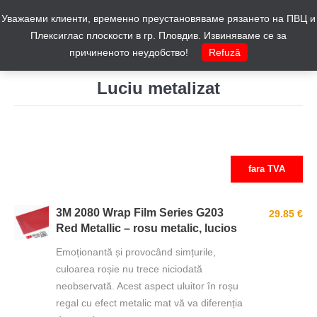
Уважаеми клиенти, временно преустановяваме рязането на ПВЦ и
Cos
0
Плексиглас плоскости в гр. Пловдив. Извиняваме се за
причиненото неудобство!
Refuză
Luciu metalizat
You are here:
fara TVA
3M 2080 Wrap Film Series G203
29.85 €
Red Metallic – rosu metalic, lucios
Emoționantă și provocând simțurile,
culoarea roșie nu trece niciodată
neobservată. Acest aspect uluitor în roșu
regal cu efect metalic mat vă va diferenția