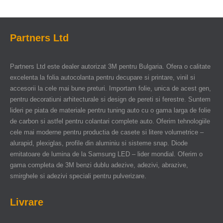
Partners Ltd
Partners Ltd este dealer autorizat 3M pentru Bulgaria. Ofera o calitate
excelenta la folia autocolanta pentru decupare si printare, vinil si
accesorii la cele mai bune preturi. Importam folie, unica de acest gen,
pentru decoratiuni arhitecturale si design de pereti si ferestre. Suntem
lideri pe piata de materiale pentru tuning auto cu o gama larga de folie
de carbon si astfel pentru colantari complete auto. Oferim tehnologiile
cele mai moderne pentru productia de casete si litere volumetrice –
alurapid, plexiglas, profile din aluminiu si sisteme snap. Diode
emitatoare de lumina de la Samsung LED – lider mondial. Oferim o
gama completa de 3M benzi dublu adezive, adezivi, abrazive,
smirghele si adezivi speciali pentru pulverizare.
Livrare