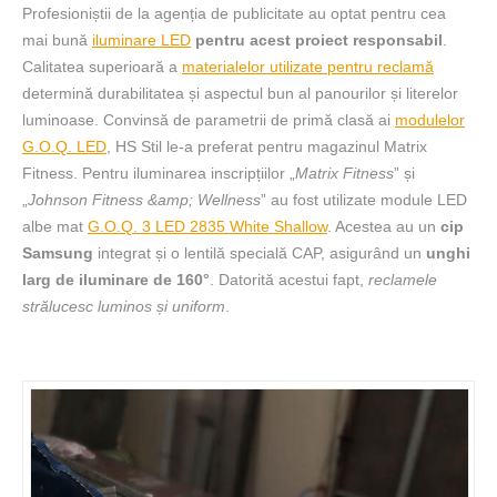
Profesioniștii de la agenția de publicitate au optat pentru cea
mai bună
iluminare LED
pentru acest proiect responsabil
.
Calitatea superioară a
materialelor utilizate pentru reclamă
determină durabilitatea și aspectul bun al panourilor și literelor
luminoase. Convinsă de parametrii de primă clasă ai
modulelor
G.O.Q. LED
, HS Stil le-a preferat pentru magazinul Matrix
Fitness. Pentru iluminarea inscripțiilor „
Matrix Fitness
” și
„
Johnson Fitness &amp; Wellness
” au fost utilizate module LED
albe mat
G.O.Q. 3 LED 2835 White Shallow
. Acestea au un
cip
Samsung
integrat și o lentilă specială CAP, asigurând un
unghi
larg de iluminare de 160°
. Datorită acestui fapt,
reclamele
strălucesc luminos și uniform
.