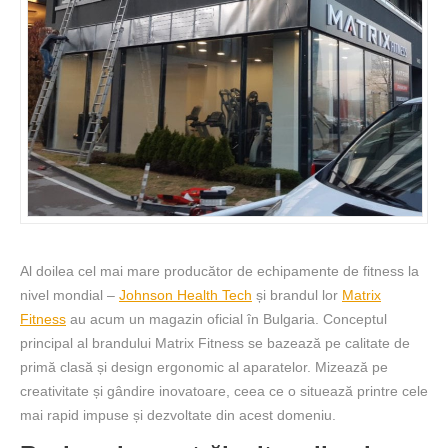
Al doilea cel mai mare producător de echipamente de fitness la
nivel mondial –
Johnson Health Tech
și brandul lor
Matrix
Fitness
au acum un magazin oficial în Bulgaria. Conceptul
principal al brandului Matrix Fitness se bazează pe calitate de
primă clasă și design ergonomic al aparatelor. Mizează pe
creativitate și gândire inovatoare, ceea ce o situează printre cele
mai rapid impuse și dezvoltate din acest domeniu.