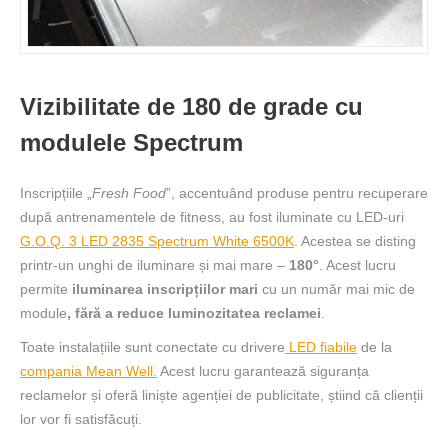
Vizibilitate de 180 de grade cu
modulele Spectrum
Inscripțiile „
Fresh Food
”, accentuând produse pentru recuperare
după antrenamentele de fitness, au fost iluminate cu LED-uri
G.O.Q. 3 LED 2835 Spectrum White 6500K
. Acestea se disting
printr-un unghi de iluminare și mai mare –
180°
. Acest lucru
permite
iluminarea inscripțiilor mari
cu un număr mai mic de
module
, fără a reduce luminozitatea reclamei
.
Toate instalațiile sunt conectate cu drivere
LED fiabile
de la
compania Mean Well.
Acest lucru garantează siguranța
reclamelor și oferă liniște agenției de publicitate, știind că clienții
lor vor fi satisfăcuți.