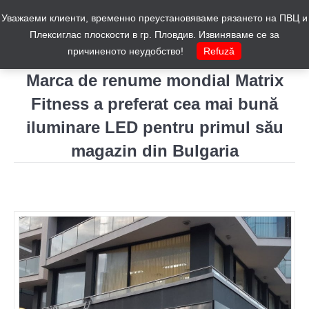
Уважаеми клиенти, временно преустановяваме рязането на ПВЦ и
Cos
0
Плексиглас плоскости в гр. Пловдив. Извиняваме се за
причиненото неудобство!
Refuză
Marca de renume mondial Matrix
Fitness a preferat cea mai bună
iluminare LED pentru primul său
magazin din Bulgaria
You are here: