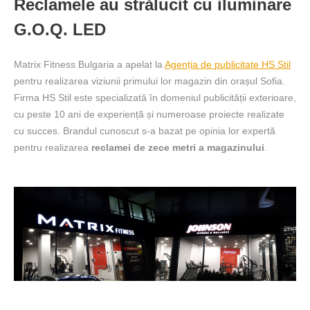
Reclamele au strălucit cu iluminare
G.O.Q. LED
Matrix Fitness Bulgaria a apelat la
Agenția de publicitate HS Stil
pentru realizarea viziunii primului lor magazin din orașul Sofia.
Firma HS Stil este specializată în domeniul publicității exterioare,
cu peste 10 ani de experiență și numeroase proiecte realizate
cu succes. Brandul cunoscut s-a bazat pe opinia lor expertă
pentru realizarea
reclamei de zece metri a magazinului
.