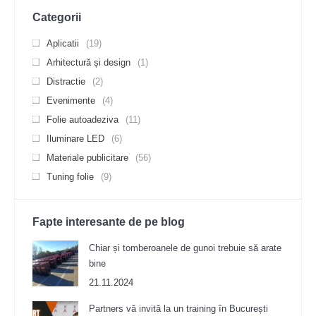
Categorii
Aplicatii
(19)
Arhitectură și design
(1)
Distractie
(2)
Evenimente
(4)
Folie autoadeziva
(11)
Iluminare LED
(6)
Materiale publicitare
(56)
Tuning folie
(9)
Fapte interesante de pe blog
Chiar și tomberoanele de gunoi trebuie să arate
bine
21.11.2024
Partners vă invită la un training în București