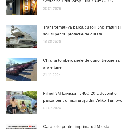
Scotchlite Print Wrap Film 780mC-10R
30.01.2026
Transformați-vă barca cu folii 3M: sfaturi și
soluții pentru protecție de durată
16.05.2025
Chiar și tomberoanele de gunoi trebuie să
arate bine
21.11.2024
Filmul 3M Envision IJ48C-20 a devenit o
pânză pentru micii artiști din Veliko Târnovo
01.07.2024
Care folie pentru imprimare 3M este