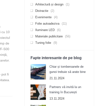
e
Arhitectură și design
(1)
Distractie
(2)
Evenimente
(4)
Folie autoadeziva
(11)
a
Iluminare LED
(6)
i cu 10
Materiale publicitare
(56)
oiectul
Tuning folie
(9)
0 mp de
WF-500
rință,
Fapte interesante de pe blog
oarelor.
Chiar și tomberoanele de
gunoi trebuie să arate bine
 pot fi
21.11.2024
itatea.
Partners vă invită la un
training în București
13.11.2024