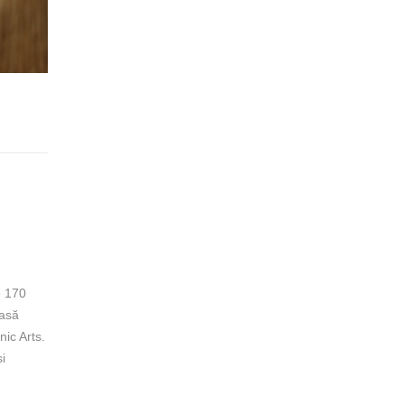
e 170
lasă
ic Arts.
i