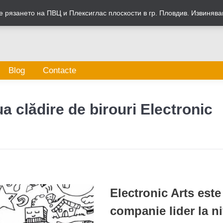
 рязането на ПВЦ и Плексиглас плоскости в гр. Пловдив. Извинява
Blog
Contacte
a clădire de birouri Electronic
Electronic Arts este
companie lider la ni