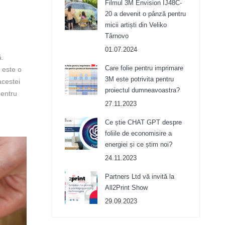
Filmul 3M Envision IJ48C-
20 a devenit o pânză pentru
micii artiști din Veliko
Târnovo
01.07.2024
ă.
Care folie pentru imprimare
este o
3M este potrivita pentru
acestei
proiectul dumneavoastra?
pentru
27.11.2023
Ce știe CHAT GPT despre
foliile de economisire a
energiei și ce știm noi?
24.11.2023
Partners Ltd vă invită la
All2Print Show
29.09.2023