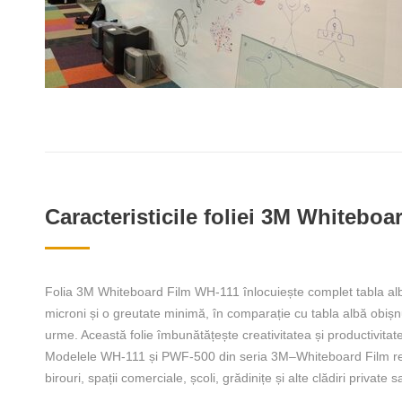
Caracteristicile foliei 3M Whiteboa
Folia 3M Whiteboard Film WH-111 înlocuiește complet tabla alb
microni și o greutate minimă, în comparație cu tabla albă obiș
urme. Această folie îmbunătățește creativitatea și productivita
Modelele WH-111 și PWF-500 din seria 3M–Whiteboard Film reprez
birouri, spații comerciale, școli, grădinițe și alte clădiri private 