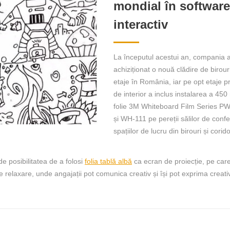
mondial în softwar
interactiv
La începutul acestui an, compania 
achiziționat o nouă clădire de birour
etaje în România, iar pe opt etaje pr
de interior a inclus instalarea a 45
folie 3M Whiteboard Film Series P
și WH-111 pe pereții sălilor de confe
spațiilor de lucru din birouri și corid
e posibilitatea de a folosi
folia tablă albă
ca ecran de proiecție, pe care
de relaxare, unde angajații pot comunica creativ și își pot exprima creativ