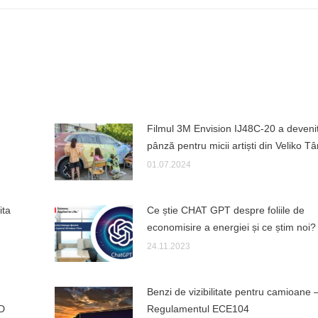
Filmul 3M Envision IJ48C-20 a deveni
pânză pentru micii artiști din Veliko T
01.07.2024
ita
Ce știe CHAT GPT despre foliile de
economisire a energiei și ce știm noi?
24.11.2023
Benzi de vizibilitate pentru camioane 
ED
Regulamentul ECE104