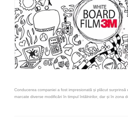
Conducerea companiei a fost impresionată și plăcut surprinsă d
marcate diverse modificări în timpul întâlnirilor, dar și în zona 