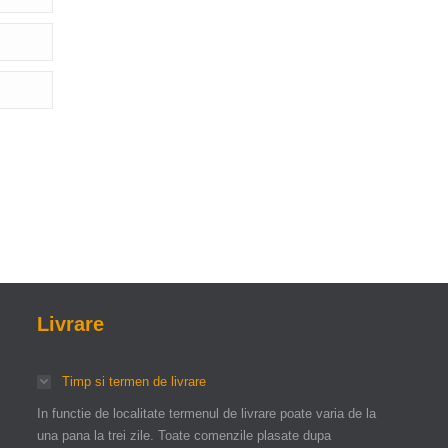
Livrare
Timp si termen de livrare
In functie de localitate termenul de livrare poate varia de la
una pana la trei zile. Toate comenzile plasate dupa