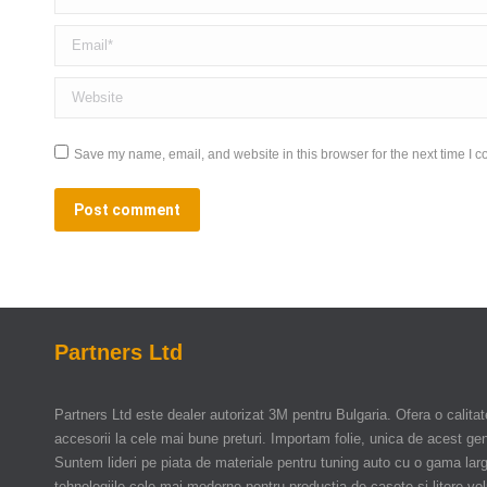
Email *
Website
Save my name, email, and website in this browser for the next time I 
Post comment
Partners Ltd
Partners Ltd este dealer autorizat 3M pentru Bulgaria. Ofera o calitate
accesorii la cele mai bune preturi. Importam folie, unica de acest gen,
Suntem lideri pe piata de materiale pentru tuning auto cu o gama larg
tehnologiile cele mai moderne pentru productia de casete si litere vol