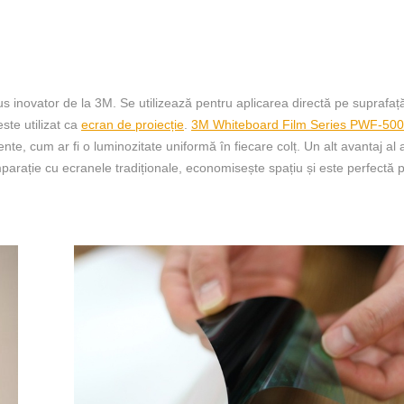
s inovator de la 3M. Se utilizează pentru aplicarea directă pe suprafaț
ste utilizat ca
ecran de proiecție
.
3M Whiteboard Film Series PWF-500
nte, cum ar fi o luminozitate uniformă în fiecare colț. Un alt avantaj al 
mparație cu ecranele tradiționale, economisește spațiu și este perfectă 