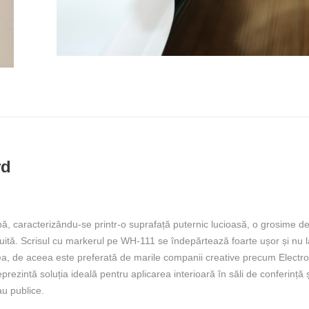
rd
ă, caracterizându-se printr-o suprafață puternic lucioasă, o grosime d
nuită. Scrisul cu markerul pe WH-111 se îndepărtează foarte ușor și nu 
tea, de aceea este preferată de marile companii creative precum Electron
intă soluția ideală pentru aplicarea interioară în săli de conferință ș
sau publice.