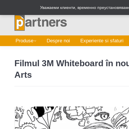
Zalepi.eu
Уважаеми клиенти, временно преустановяваме
Produse
Despre noi
Experiente si sfaturi
Filmul 3M Whiteboard în nou
Arts