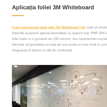
Aplicația foliei 3M Whiteboard
Folia autoadezivă tablă albă 3M Whiteboard Film
este un produ
Datorită acoperirii special dezvoltate cu aspect mat, PWF-500 e
folie mată cu o grosime de 230 microni. Are caracteristici excele
folii este că greutatea sa este de mai multe ori mai mică în co
integrarea în birouri și săli de conferință.