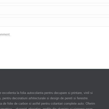
comment.
 excelenta la folia autocolanta pentru decupare si printare, vinil si
 pentru decoratiuni arhitecturale si design de pereti si ferestre.
a de folie de carbon si astfel pentru colantari complete auto. Oferim
umetrice – alurapid, plexiglas, profile din aluminiu si sisteme snap.