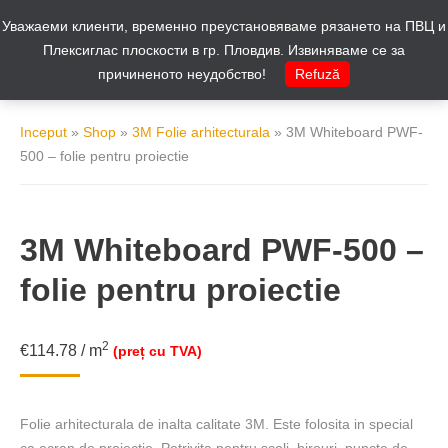
Уважаеми клиенти, временно преустановяваме рязането на ПВЦ и
Cos
0
Плексиглас плоскости в гр. Пловдив. Извиняваме се за
причиненото неудобство!
Refuză
Inceput
»
Shop
»
3M Folie arhitecturala
»
3M Whiteboard PWF-
500 – folie pentru proiectie
3M Whiteboard PWF-500 –
folie pentru proiectie
2
€
114.78
/ m
(preț cu TVA)
Folie arhitecturala de inalta calitate 3M. Este folosita in special