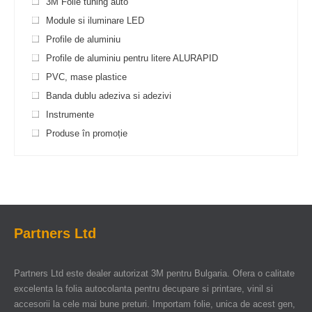
3M Folie tuning auto
Module si iluminare LED
Profile de aluminiu
Profile de aluminiu pentru litere ALURAPID
PVC, mase plastice
Banda dublu adeziva si adezivi
Instrumente
Produse în promoție
Partners Ltd
Partners Ltd este dealer autorizat 3M pentru Bulgaria. Ofera o calitate
excelenta la folia autocolanta pentru decupare si printare, vinil si
accesorii la cele mai bune preturi. Importam folie, unica de acest gen,