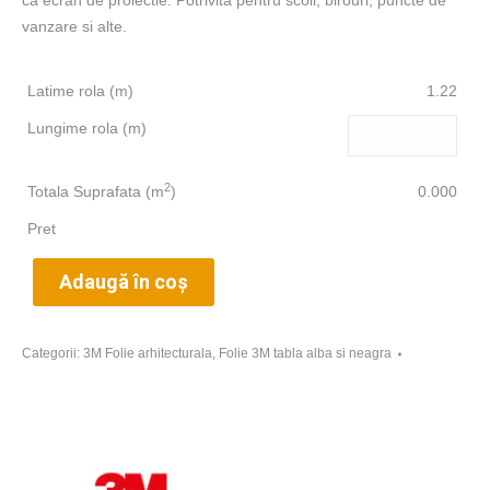
ca ecran de proiectie. Potrivita pentru scoli, birouri, puncte de
vanzare si alte.
Latime rola (m)
1.22
Lungime rola (m)
2
Totala Suprafata (m
)
0.000
Pret
Adaugă în coș
Categorii:
3M Folie arhitecturala
,
Folie 3M tabla alba si neagra